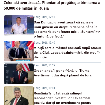
Zelenski avertizează: Phenianul pregătește trimiterea a
50.000 de militari în Rusia
9 aug. 2026, 17:50
Dan Dungaciu avertizează că șansele
unui guvern cu drepturi depline până în
septembrie sunt foarte mici: „Suntem într-
o furtună perfectă”
9 aug. 2026, 15:40
Miruță cere o măsură radicală după atacul
de la Cluj. Legea dezinformării, din nou în
discuție
8 aug. 2026, 13:35
Groenlanda îi pune frână lui Trump.
Avertisment dur după planul de foraj
8 aug. 2026, 10:38
România își păstrează ratingul
recomandat investițiilor. Un semnal
pozitiv, dar și un avertisment pentru