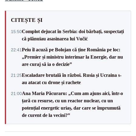
CITEȘTE ȘI
Complot dejucat în Serbia: doi bărbați, suspectați
15:50
că plănuiau asasinarea lui Vučić
Peiu îl acuză pe Bolojan că ține România pe loc:
22:41
„Premier și ministru interimar la Energie, dar nu
are curaj să ia o decizie”
Escaladare brutală în război. Rusia și Ucraina s-
21:25
au atacat cu drone și rachete
Ana Maria Păcuraru: „Cum am ajuns aici, într-o
21:00
țară cu resurse, cu un reactor nuclear, cu un
potențial energetic uriaș, dar care se împrumută
de curent de la vecini?”