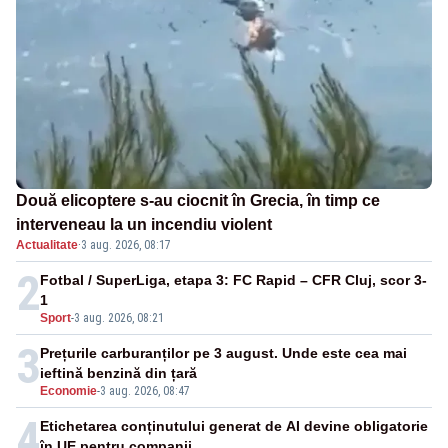
Două elicoptere s-au ciocnit în Grecia, în timp ce
interveneau la un incendiu violent
Actualitate
·
3 aug. 2026, 08:17
2
Fotbal / SuperLiga, etapa 3: FC Rapid – CFR Cluj, scor 3-
1
Sport
-
3 aug. 2026, 08:21
3
Prețurile carburanților pe 3 august. Unde este cea mai
ieftină benzină din țară
Economie
-
3 aug. 2026, 08:47
4
Etichetarea conținutului generat de AI devine obligatorie
în UE pentru companii