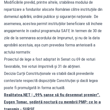
Modificările prevăd, printre altele, stabilirea modului de
repartizare a fondurilor alocate României către instituțiile din
domeniul apărării, ordinii publice și siguranței naționale. De
asemenea, acestea permit instituțiilor beneficiare să încheie
angajamente în cadrul programului SAFE în termen de 30 de
zile de la semnarea acordului de împrumut, și nu de la data
aprobării acestuia, așa cum prevedea forma anterioară a
actului normativ.
Proiectul de lege a fost adoptat în Senat cu 69 de voturi
favorabile, trei voturi împotrivă și 31 de abțineri.
Decizia Curții Constituționale va stabili dacă prevederile
contestate respectă dispozițiile Constituției și dacă legea
poate fi promulgată în forma actuală.
Realitatea.NET
| „99% șanse să fiu desemnat premier”.
Eugen Tomac, ședință noctură cu membrii PMP: ce le-a
transmis - SURSE