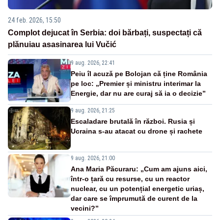
24 feb. 2026, 15:50
Complot dejucat în Serbia: doi bărbați, suspectați că
plănuiau asasinarea lui Vučić
9 aug. 2026, 22:41
Peiu îl acuză pe Bolojan că ține România
pe loc: „Premier și ministru interimar la
Energie, dar nu are curaj să ia o decizie”
9 aug. 2026, 21:25
Escaladare brutală în război. Rusia și
Ucraina s-au atacat cu drone și rachete
9 aug. 2026, 21:00
Ana Maria Păcuraru: „Cum am ajuns aici,
într-o țară cu resurse, cu un reactor
nuclear, cu un potențial energetic uriaș,
dar care se împrumută de curent de la
vecini?”