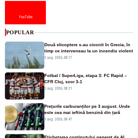
YouTube
POPULAR
Două elicoptere s-au ciocnit în Grecia, în
timp ce interveneau la un incendiu violent
3 aug. 2026, 08:17
Fotbal / SuperLiga, etapa 3: FC Rapid –
CFR Cluj, scor 3-1
3 aug. 2026, 08:21
Prețurile carburanților pe 3 august. Unde
este cea mai ieftină benzină din țară
3 aug. 2026, 08:47
Etichetarea conținutului generat de AI