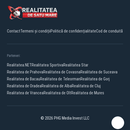
Contact
Termeni și condiții
Politică de confidențialitate
Cod de conduită
Parteneri:
Realitatea.NET
Realitatea Sportiva
Realitatea Star
Realitatea de Prahova
Realitatea de Covasna
Realitatea de Suceava
Realitatea de Bacau
Realitatea de Teleorman
Realitatea de Gorj
Realitatea de Oradea
Realitatea de Alba
Realitatea de Cluj
Realitatea de Vrancea
Realitatea de Olt
Realitatea de Mures
© 2026 PHG Media Invest LLC
YouTube