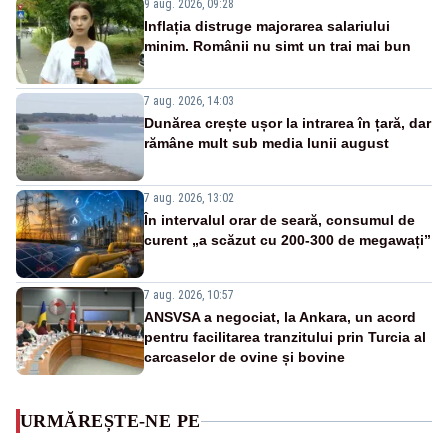
9 aug. 2026, 09:28
Inflația distruge majorarea salariului
minim. Românii nu simt un trai mai bun
7 aug. 2026, 14:03
Dunărea crește ușor la intrarea în țară, dar
rămâne mult sub media lunii august
7 aug. 2026, 13:02
În intervalul orar de seară, consumul de
curent „a scăzut cu 200-300 de megawați”
7 aug. 2026, 10:57
ANSVSA a negociat, la Ankara, un acord
pentru facilitarea tranzitului prin Turcia al
carcaselor de ovine și bovine
URMĂREȘTE-NE PE