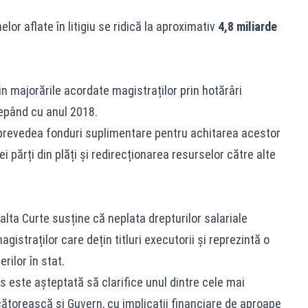
or aflate în litigiu se ridică la aproximativ
4,8 miliarde
in majorările acordate magistraților prin hotărâri
cepând cu anul 2018.
 prevedea fonduri suplimentare pentru achitarea acestor
părți din plăți și redirecționarea resurselor către alte
alta Curte susține că neplata drepturilor salariale
gistraților care dețin titluri executorii și reprezintă o
rilor în stat.
s este așteptată să clarifice unul dintre cele mai
ecătorească și Guvern, cu implicații financiare de aproape