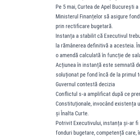
Pe 5 mai, Curtea de Apel București a 
Ministerul Finanțelor să asigure fondu
prin rectificare bugetară.
Instanța a stabilit că Executivul treb
la rămânerea definitivă a acesteia. În
o amendă calculată în funcție de sal
Acțiunea în instanță este semnată de 
soluționat pe fond încă de la primul 
Guvernul contestă decizia
Conflictul s-a amplificat după ce premi
Constituționale, invocând existența u
și Înalta Curte.
Potrivit Executivului, instanța și-ar f
fonduri bugetare, competență care, în