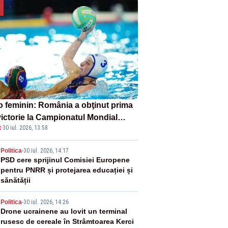
o feminin: România a obţinut prima
victorie la Campionatul Mondial
t
·
30 iul. 2026, 13:58
er-16
2
Politica
-
30 iul. 2026, 14:17
PSD cere sprijinul Comisiei Europene
pentru PNRR și protejarea educației și
sănătății
3
Politica
-
30 iul. 2026, 14:26
Drone ucrainene au lovit un terminal
rusesc de cereale în Strâmtoarea Kerci