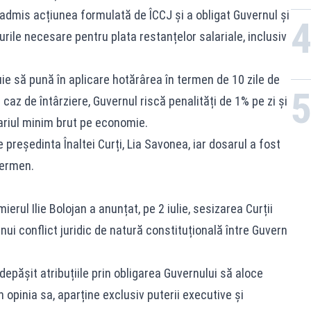
admis acțiunea formulată de ÎCCJ și a obligat Guvernul și
rile necesare pentru plata restanțelor salariale, inclusiv
uie să pună în aplicare hotărârea în termen de 10 zile de
 caz de întârziere, Guvernul riscă penalități de 1% pe zi și
ariul minim brut pe economie.
președinta Înaltei Curți, Lia Savonea, iar dosarul a fost
termen.
erul Ilie Bolojan a anunțat, pe 2 iulie, sesizarea Curții
nui conflict juridic de natură constituțională între Guvern
i depășit atribuțiile prin obligarea Guvernului să aloce
 opinia sa, aparține exclusiv puterii executive și