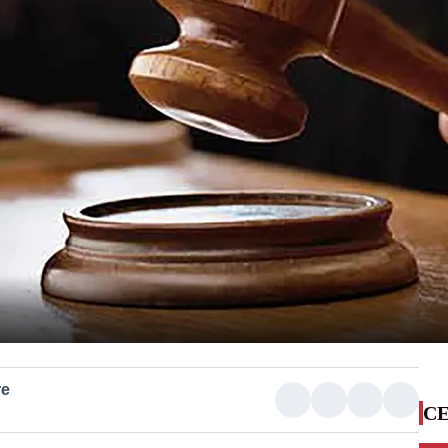
re
CE