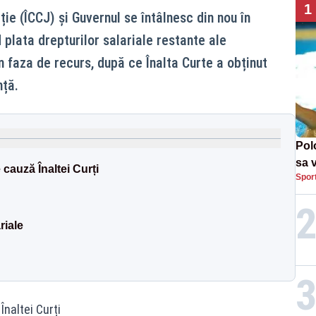
1
ție (ÎCCJ) și Guvernul se întâlnesc din nou în
nd plata drepturilor salariale restante ale
în faza de recurs, după ce Înalta Curte a obținut
nță.
Pol
sa 
 cauză Înaltei Curți
Spor
Und
riale
Înaltei Curți