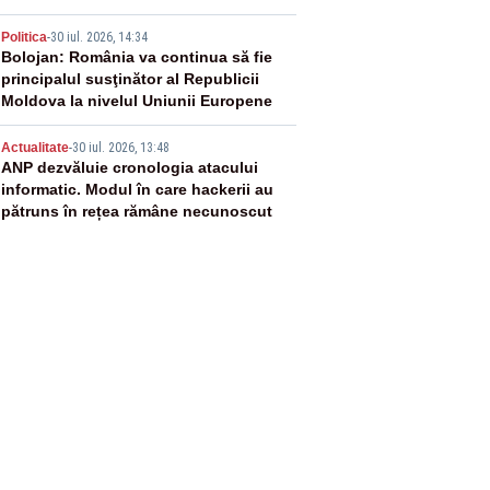
4
Politica
-
30 iul. 2026, 14:34
Bolojan: România va continua să fie
principalul susţinător al Republicii
Moldova la nivelul Uniunii Europene
5
Actualitate
-
30 iul. 2026, 13:48
ANP dezvăluie cronologia atacului
informatic. Modul în care hackerii au
pătruns în rețea rămâne necunoscut