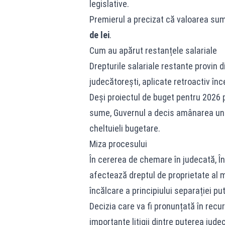
legislative.
Premierul a precizat că valoarea sumel
de lei
.
Cum au apărut restanțele salariale
Drepturile salariale restante provin d
judecătorești, aplicate retroactiv în
Deși proiectul de buget pentru 2026
sume, Guvernul a decis amânarea unei 
cheltuieli bugetare.
Miza procesului
În cererea de chemare în judecată, În
afectează dreptul de proprietate al ma
încălcare a principiului separației pute
Decizia care va fi pronunțată în recur
importante litigii dintre puterea jud