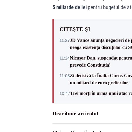
5 miliarde de lei
pentru bugetul de st
CITEȘTE ȘI
JD Vance anunță negocieri de pa
11:27
neagă existența discuțiilor cu 
Nicușor Dan, suspendat pentru
11:24
prevede Constituția!
Zi decisivă la Înalta Curte. Gu
11:05
un miliard de euro grefierilor
Trei morți în urma unui atac r
10:47
Distribuie articolul