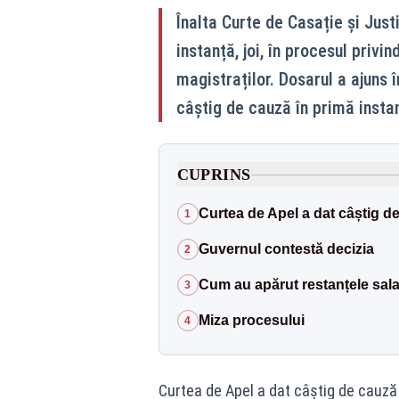
Înalta Curte de Casație și Justi
instanță, joi, în procesul privi
magistraților. Dosarul a ajuns 
câștig de cauză în primă insta
CUPRINS
Curtea de Apel a dat câștig de
1
Guvernul contestă decizia
2
Cum au apărut restanțele sala
3
Miza procesului
4
Curtea de Apel a dat câștig de cauză 