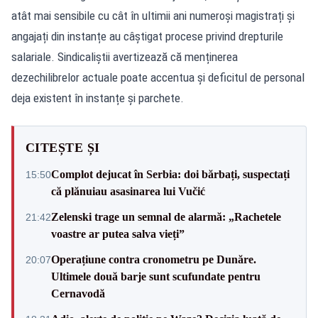
atât mai sensibile cu cât în ultimii ani numeroși magistrați și
angajați din instanțe au câștigat procese privind drepturile
salariale. Sindicaliștii avertizează că menținerea
dezechilibrelor actuale poate accentua și deficitul de personal
deja existent în instanțe și parchete.
CITEȘTE ȘI
Complot dejucat în Serbia: doi bărbați, suspectați
15:50
că plănuiau asasinarea lui Vučić
Zelenski trage un semnal de alarmă: „Rachetele
21:42
voastre ar putea salva vieți”
Operațiune contra cronometru pe Dunăre.
20:07
Ultimele două barje sunt scufundate pentru
Cernavodă