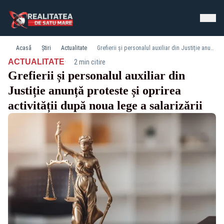
Acasă
Știri
Actualitate
Grefierii și personalul auxiliar din Justiție anunță proteste și oprirea activității după noua lege a salarizării
·
ACTUALITATE
2 min citire
Grefierii și personalul auxiliar din
Justiție anunță proteste și oprirea
activității după noua lege a salarizării