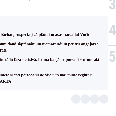
bărbați, suspectați că plănuiau asasinarea lui Vučić
mum două săptămâni un memorandum pentru angajarea
rate
ntră în faza decisivă. Prima barjă ar putea fi scufundată
dețe și cod portocaliu de vijelii în mai multe regiuni:
 HARTA