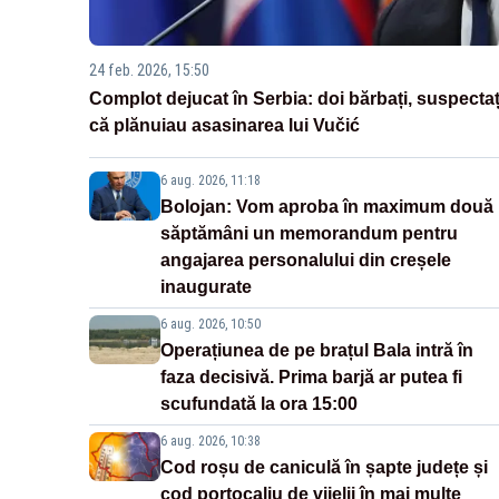
24 feb. 2026, 15:50
Complot dejucat în Serbia: doi bărbați, suspectaț
că plănuiau asasinarea lui Vučić
6 aug. 2026, 11:18
Bolojan: Vom aproba în maximum două
săptămâni un memorandum pentru
angajarea personalului din creșele
inaugurate
6 aug. 2026, 10:50
Operațiunea de pe brațul Bala intră în
faza decisivă. Prima barjă ar putea fi
scufundată la ora 15:00
6 aug. 2026, 10:38
Cod roșu de caniculă în șapte județe și
cod portocaliu de vijelii în mai multe