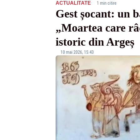
·
ACTUALITATE
1 min citire
Gest șocant: un b
„Moartea care râd
istoric din Argeș
10 mai 2026, 15:43