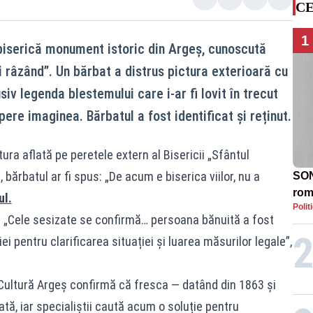
CE
1
biserică monument istoric din Argeș, cunoscută
 râzând”. Un bărbat a distrus pictura exterioară cu
usiv legenda blestemului care i‑ar fi lovit în trecut
ere imaginea. Bărbatul a fost identificat și reținut.
ctura aflată pe peretele extern al Bisericii „Sfântul
 bărbatul ar fi spus: „De acum e biserica viilor, nu a
SON
rom
ul.
Polit
ști. „Cele sesizate se confirmă… persoana bănuită a fost
iei pentru clarificarea situației și luarea măsurilor legale”,
 Cultură Argeș confirmă că fresca — datând din 1863 și
tă, iar specialiștii caută acum o soluție pentru