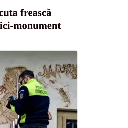
cuta frească
erici‑monument