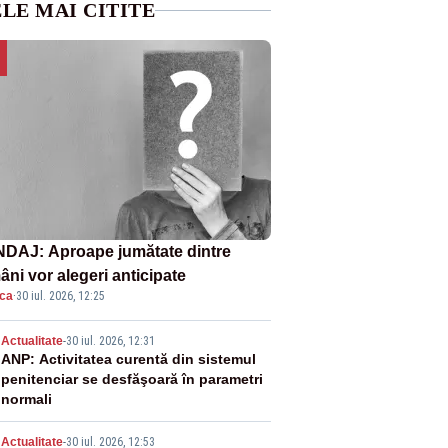
LE MAI CITITE
DAJ: Aproape jumătate dintre
âni vor alegeri anticipate
ica
·
30 iul. 2026, 12:25
2
Actualitate
-
30 iul. 2026, 12:31
ANP: Activitatea curentă din sistemul
penitenciar se desfăşoară în parametri
normali
Actualitate
-
30 iul. 2026, 12:53