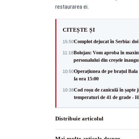
restaurarea ei.
CITEȘTE ȘI
Complot dejucat în Serbia: doi 
15:50
Bolojan: Vom aproba în maxi
11:18
personalului din creșele inaugu
Operațiunea de pe brațul Bala i
10:50
la ora 15:00
Cod roșu de caniculă în șapte ju
10:38
temperaturi de 41 de grade -
Distribuie articolul
Mai multe articole despre