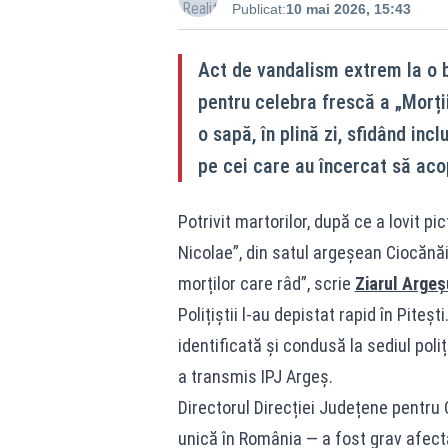
Publicat:
10 mai 2026, 15:43
Act de vandalism extrem la o 
pentru celebra frescă a „Morții
o sapă, în plină zi, sfidând incl
pe cei care au încercat să acop
Potrivit martorilor, după ce a lovit pi
Nicolae”, din satul argeșean Ciocănăi,
morților care râd”, scrie
Ziarul Argeș
Polițiștii l‑au depistat rapid în Pite
identificată și condusă la sediul poliț
a transmis IPJ Argeș.
Directorul Direcției Județene pentru
unică în România — a fost grav afecta