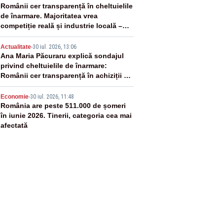
3
Românii cer transparență în cheltuielile
de înarmare. Majoritatea vrea
competiție reală și industrie locală –
SONDAJ
4
Actualitate
-
30 iul. 2026, 13:06
Ana Maria Păcuraru explică sondajul
privind cheltuielile de înarmare:
Românii cer transparență în achiziții și
un echilibru între partenerii externi
5
Economie
-
30 iul. 2026, 11:48
România are peste 511.000 de șomeri
în iunie 2026. Tinerii, categoria cea mai
afectată