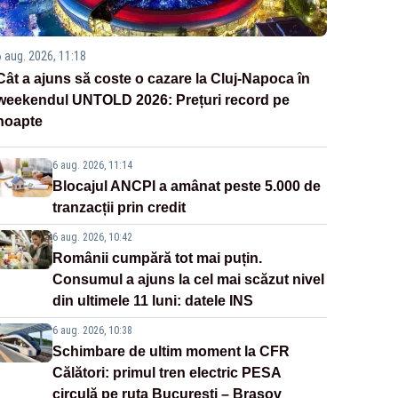
6 aug. 2026, 11:18
Cât a ajuns să coste o cazare la Cluj-Napoca în
weekendul UNTOLD 2026: Prețuri record pe
noapte
6 aug. 2026, 11:14
Blocajul ANCPI a amânat peste 5.000 de
tranzacții prin credit
6 aug. 2026, 10:42
Românii cumpără tot mai puțin.
Consumul a ajuns la cel mai scăzut nivel
din ultimele 11 luni: datele INS
6 aug. 2026, 10:38
Schimbare de ultim moment la CFR
Călători: primul tren electric PESA
circulă pe ruta București – Brașov