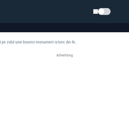
Schimba tema
Gest șocant: un bărbat a distrus cu sapa cunoscuta frească „Moartea care râde”, aflată pe zidul unei biserici‑monument istoric din Argeș
Advertising