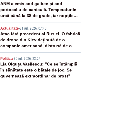
3
ANM a emis cod galben și cod
portocaliu de caniculă. Temperaturile
urcă până la 38 de grade, iar nopțile
devin tropicale
4
Actualitate
-
31 iul. 2026, 07:40
Atac fără precedent al Rusiei. O fabrică
de drone din Kiev deținută de o
companie americană, distrusă de o
rachetă rusească
5
Politica
-
30 iul. 2026, 23:24
Lia Olguța Vasilescu: ”Ce se întâmplă
în sănătate este o bătaie de joc. Se
guvernează extraordinar de prost”