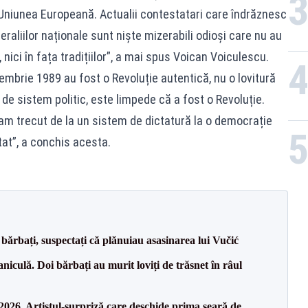
 Uniunea Europeană. Actualii contestatari care îndrăznesc
raliilor naționale sunt niște mizerabili odioși care nu au
, nici în fața tradițiilor”, a mai spus Voican Voiculescu.
embrie 1989 au fost o Revoluție autentică, nu o lovitură
 de sistem politic, este limpede că a fost o Revoluție.
i am trecut de la un sistem de dictatură la o democrație
tat”, a conchis acesta.
bărbați, suspectați că plănuiau asasinarea lui Vučić
culă. Doi bărbați au murit loviți de trăsnet în râul
26. Artistul-surpriză care deschide prima seară de