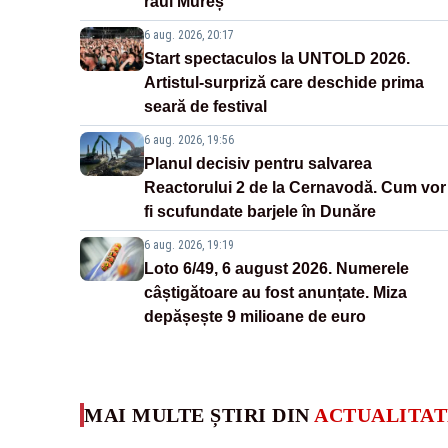
râul Mureș
6 aug. 2026, 20:17
Start spectaculos la UNTOLD 2026.
Artistul-surpriză care deschide prima
seară de festival
6 aug. 2026, 19:56
Planul decisiv pentru salvarea
Reactorului 2 de la Cernavodă. Cum vor
fi scufundate barjele în Dunăre
6 aug. 2026, 19:19
Loto 6/49, 6 august 2026. Numerele
câștigătoare au fost anunțate. Miza
depășește 9 milioane de euro
MAI MULTE ȘTIRI DIN
ACTUALITAT