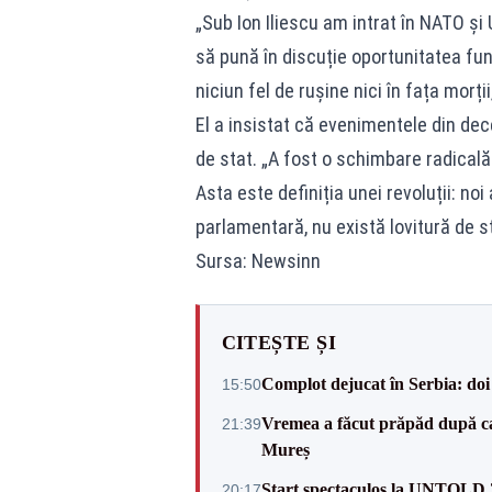
„Sub Ion Iliescu am intrat în NATO și
să pună în discuție oportunitatea fune
niciun fel de rușine nici în fața morții
El a insistat că evenimentele din dec
de stat. „A fost o schimbare radicală
Asta este definiția unei revoluții: no
parlamentară, nu există lovitură de s
Sursa: Newsinn
CITEȘTE ȘI
Complot dejucat în Serbia: doi 
15:50
Vremea a făcut prăpăd după cani
21:39
Mureș
Start spectaculos la UNTOLD 20
20:17