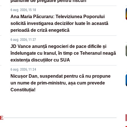
planurile de pregătire pentru riscuri
6 aug. 2026, 15:18
Ana Maria Păcuraru: Televiziunea Poporului
solicită investigarea deciziilor luate în această
perioadă de criză enegetică
6 aug. 2026, 11:27
JD Vance anunță negocieri de pace dificile și
îndelungate cu Iranul, în timp ce Teheranul neagă
existența discuțiilor cu SUA
6 aug. 2026, 11:24
Nicușor Dan, suspendat pentru că nu propune
un nume de prim-ministru, așa cum prevede
Constituția!
E