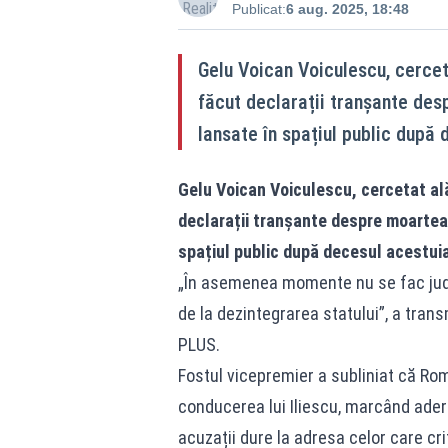
Publicat:
6 aug. 2025, 18:48
Gelu Voican Voiculescu, cerceta
făcut declarații tranșante des
lansate în spațiul public după 
Gelu Voican Voiculescu, cercetat alăt
declarații tranșante despre moartea 
spațiul public după decesul acestuia
„În asemenea momente nu se fac judecă
de la dezintegrarea statului”, a trans
PLUS.
Fostul vicepremier a subliniat că Ro
conducerea lui Iliescu, marcând ader
acuzații dure la adresa celor care cri