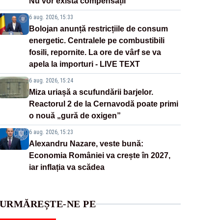
Nu vor exista compensații
6 aug. 2026, 15:33
Bolojan anunță restricțiile de consum
energetic. Centralele pe combustibili
fosili, repornite. La ore de vârf se va
apela la importuri - LIVE TEXT
6 aug. 2026, 15:24
Miza uriașă a scufundării barjelor.
Reactorul 2 de la Cernavodă poate primi
o nouă „gură de oxigen”
6 aug. 2026, 15:23
Alexandru Nazare, veste bună:
Economia României va crește în 2027,
iar inflația va scădea
URMĂREȘTE-NE PE