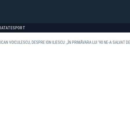
NATATE
SPORT
ICAN VOICULESCU, DESPRE ION ILIESCU: „ÎN PRIMĂVARA LUI ’90 NE-A SALVAT 