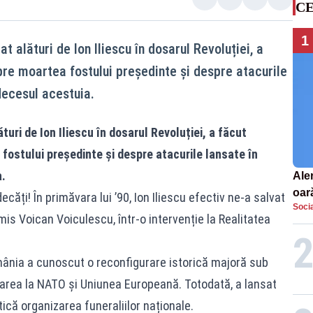
CE
1
t alături de Ion Iliescu în dosarul Revoluției, a
pre moartea fostului președinte și despre atacurile
decesul acestuia.
uri de Ion Iliescu în dosarul Revoluției, a făcut
fostului președinte și despre atacurile lansate în
.
Aler
oar
ți! În primăvara lui ’90, Ion Iliescu efectiv ne-a salvat
Socia
Euro
mis Voican Voiculescu, într-o intervenție la Realitatea
la s
mânia a cunoscut o reconfigurare istorică majoră sub
area la NATO și Uniunea Europeană. Totodată, a lansat
tică organizarea funeraliilor naționale.