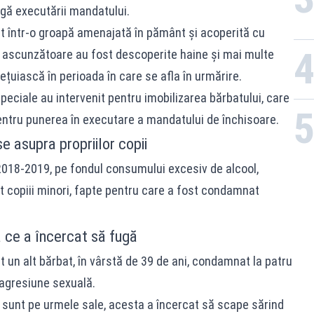
agă executării mandatului.
ăsit într-o groapă amenajată în pământ și acoperită cu
În ascunzătoare au fost descoperite haine și mai multe
ețuiască în perioada în care se afla în urmărire.
Speciale au intervenit pentru imobilizarea bărbatului, care
 pentru punerea în executare a mandatului de închisoare.
 asupra propriilor copii
2018-2019, pe fondul consumului excesiv de alcool,
at copiii minori, fapte pentru care a fost condamnat
ă ce a încercat să fugă
rat un alt bărbat, în vârstă de 39 de ani, condamnat la patru
 agresiune sexuală.
 sunt pe urmele sale, acesta a încercat să scape sărind