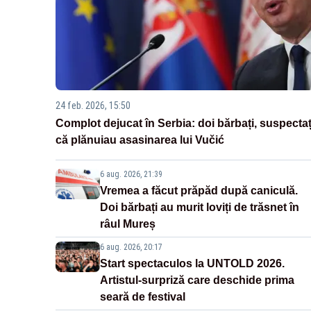
24 feb. 2026, 15:50
Complot dejucat în Serbia: doi bărbați, suspectaț
că plănuiau asasinarea lui Vučić
6 aug. 2026, 21:39
Vremea a făcut prăpăd după caniculă.
Doi bărbați au murit loviți de trăsnet în
râul Mureș
6 aug. 2026, 20:17
Start spectaculos la UNTOLD 2026.
Artistul-surpriză care deschide prima
seară de festival