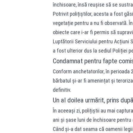
închisoare, însă reușise să se sustr
Potrivit polițiștilor, acesta a fost g
vegetație pentru a nu fi observată. 
obiecte care i-ar fi permis să supravi
Luptătorii Serviciului pentru Acțiuni 
a fost ulterior dus la sediul Poliției
Condamnat pentru fapte comise
Conform anchetatorilor, în perioada 
bărbatul și-ar fi amenințat și teroriz
definitiv.
Un al doilea urmărit, prins dup
În aceeași zi, polițiștii au mai captu
ani și șase luni de închisoare pentru
Când și-a dat seama că oamenii legii