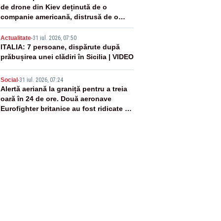
de drone din Kiev deținută de o
companie americană, distrusă de o
rachetă rusească
4
Actualitate
-
31 iul. 2026, 07:50
ITALIA: 7 persoane, dispărute după
prăbușirea unei clădiri în Sicilia | VIDEO
5
Social
-
31 iul. 2026, 07:24
Alertă aeriană la graniță pentru a treia
oară în 24 de ore. Două aeronave
Eurofighter britanice au fost ridicate de
la sol