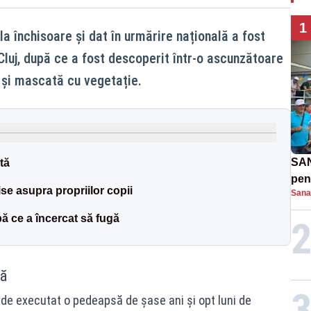
1
a închisoare și dat în urmărire națională a fost
l Cluj, după ce a fost descoperit într-o ascunzătoare
 și mascată cu vegetație.
SAN
tă
pent
e asupra propriilor copii
Sana
proi
pă ce a încercat să fugă
tă
a de executat o pedeapsă de șase ani și opt luni de