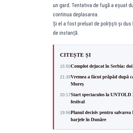
un gard. Tentativa de fugă a eșuat du
continua deplasarea.
Și el a fost preluat de polițiști și d
de instanță.
CITEȘTE ȘI
Complot dejucat în Serbia: doi 
15:50
Vremea a făcut prăpăd după cani
21:39
Mureș
Start spectaculos la UNTOLD 20
20:17
festival
Planul decisiv pentru salvarea
19:56
barjele în Dunăre