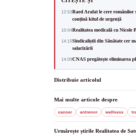
CITEȘTE ȘI
Raed Arafat le cere românilor 
12:53
conțină kitul de urgență
Realitatea medicală cu Nicole 
10:04
Sindicaliștii din Sănătate cer
14:15
salarizării
CNAS pregătește eliminarea pla
14:09
Distribuie articolul
Mai multe articole despre
cancer
antrenor
wellness
tr
Urmărește știrile Realitatea de Sa