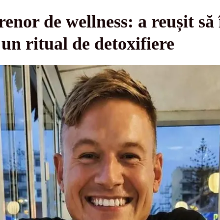
renor de wellness: a reușit să
un ritual de detoxifiere