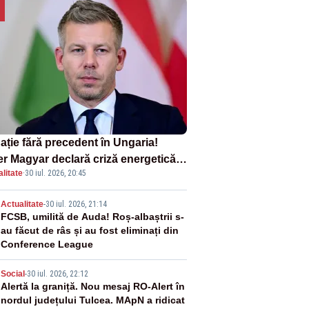
ație fără precedent în Ungaria!
er Magyar declară criză energetică
litate
·
30 iul. 2026, 20:45
ă oprirea centralei de la Paks
2
Actualitate
-
30 iul. 2026, 21:14
FCSB, umilită de Auda! Roș-albaștrii s-
au făcut de râs și au fost eliminați din
Conference League
3
Social
-
30 iul. 2026, 22:12
Alertă la graniță. Nou mesaj RO-Alert în
nordul județului Tulcea. MApN a ridicat