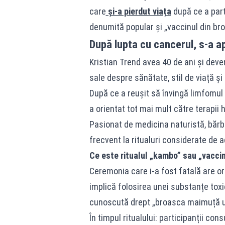
care
și-a pierdut viața
după ce a part
denumită popular și „vaccinul din br
După lupta cu cancerul, s-a a
Kristian Trend avea 40 de ani și deve
sale despre sănătate, stil de viață și
După ce a reușit să învingă limfomul 
a orientat tot mai mult către terapii h
Pasionat de medicina naturistă, bărbat
frecvent la ritualuri considerate de 
Ce este ritualul „kambo” sau „vaccin
Ceremonia care i-a fost fatală are or
implică folosirea unei substanțe tox
cunoscută drept „broasca maimuță u
În timpul ritualului: participanții co