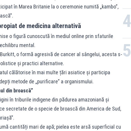
icipat în Marea Britanie la o ceremonie numită „kambo”,
oască”.
propiat de medicina alternativă
nise o figură cunoscută în mediul online prin sfaturile
 echilibru mental.
Burkitt, o formă agresivă de cancer al sângelui, acesta s-
olistice și practici alternative.
ul călătorise în mai multe țări asiatice și participa
adepți metode de „purificare” a organismului.
ul din broască”
igini în triburile indigene din pădurea amazoniană și
ice secretate de o specie de broască din America de Sud,
riașă”.
nsumă cantități mari de apă; pielea este arsă superficial cu