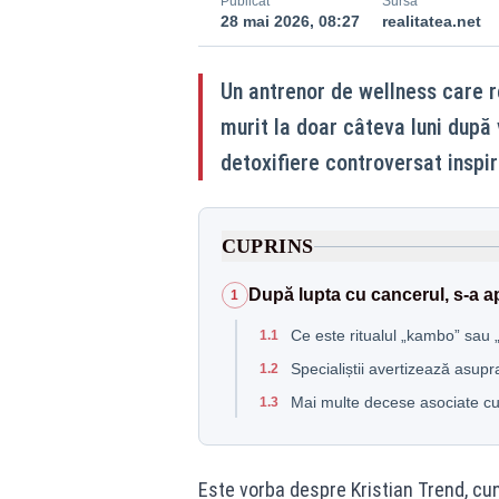
Publicat
Sursă
28 mai 2026, 08:27
realitatea.net
Un antrenor de wellness care r
murit la doar câteva luni după v
detoxifiere controversat inspir
CUPRINS
După lupta cu cancerul, s-a a
1
Ce este ritualul „kambo” sau 
1.1
Specialiștii avertizează asupr
1.2
Mai multe decese asociate cu
1.3
Este vorba despre Kristian Trend, cu