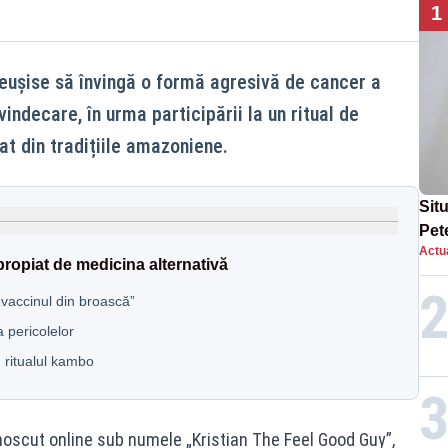
1
eușise să învingă o formă agresivă de cancer a
indecare, în urma participării la un ritual de
at din tradițiile amazoniene.
Situ
Pet
Actua
dup
propiat de medicina alternativă
„vaccinul din broască”
a pericolelor
 ritualul kambo
noscut online sub numele „Kristian The Feel Good Guy”,