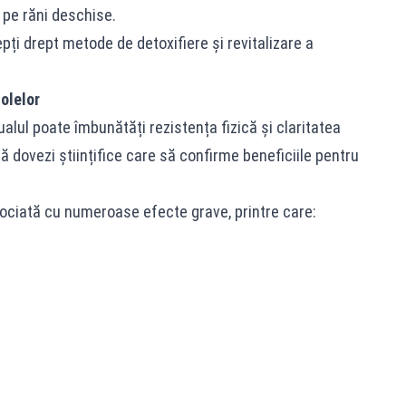
ă pe răni deschise.
pți drept metode de detoxifiere și revitalizare a
olelor
alul poate îmbunătăți rezistența fizică și claritatea
ă dovezi științifice care să confirme beneficiile pentru
asociată cu numeroase efecte grave, printre care: