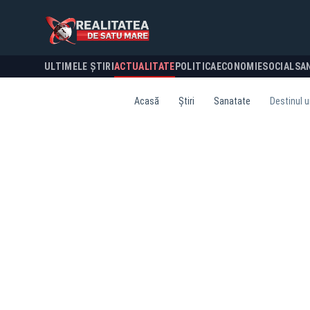
ULTIMELE ȘTIRI
ACTUALITATE
POLITICA
ECONOMIE
SOCIAL
SA
Acasă
Știri
Sanatate
Destinul u