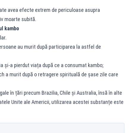
ate avea efecte extrem de periculoase asupra
iv moarte subită.
lul kambo
lar.
persoane au murit după participarea la astfel de
ia și-a pierdut viața după ce a consumat kambo;
ch a murit după o retragere spirituală de șase zile care
le în țări precum Brazilia, Chile și Australia, însă în alte
tatele Unite ale Americii, utilizarea acestei substanțe este