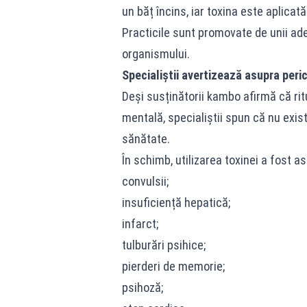
un băț încins, iar toxina este aplicat
Practicile sunt promovate de unii ade
organismului.
Specialiștii avertizează asupra peric
Deși susținătorii kambo afirmă că ritu
mentală, specialiștii spun că nu exist
sănătate.
În schimb, utilizarea toxinei a fost 
convulsii;
insuficiență hepatică;
infarct;
tulburări psihice;
pierderi de memorie;
psihoză;