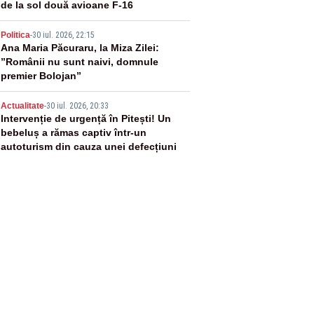
de la sol două avioane F-16
4
Politica
-
30 iul. 2026, 22:15
Ana Maria Păcuraru, la Miza Zilei:
”Românii nu sunt naivi, domnule
premier Bolojan”
5
Actualitate
-
30 iul. 2026, 20:33
Intervenție de urgență în Pitești! Un
bebeluș a rămas captiv într-un
autoturism din cauza unei defecțiuni