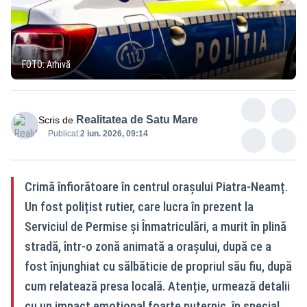
FOTO: Arhivă
Realitatea de Satu Mare
Scris de
Publicat:
2 iun. 2026, 09:14
Crimă înfiorătoare în centrul orașului Piatra-Neamț.
Un fost polițist rutier, care lucra în prezent la
Serviciul de Permise și Înmatriculări, a murit în plină
stradă, într-o zonă animată a orașului, după ce a
fost înjunghiat cu sălbăticie de propriul său fiu, după
cum relatează presa locală. Atenție, urmează detalii
cu un impact emoțional foarte puternic, în special