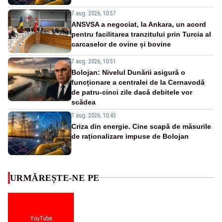
7 aug. 2026, 10:57
ANSVSA a negociat, la Ankara, un acord
pentru facilitarea tranzitului prin Turcia al
carcaselor de ovine și bovine
7 aug. 2026, 10:51
Bolojan: Nivelul Dunării asigură o
funcționare a centralei de la Cernavodă
de patru-cinci zile dacă debitele vor
scădea
7 aug. 2026, 10:43
Criza din energie. Cine scapă de măsurile
de raționalizare impuse de Bolojan
URMĂREȘTE-NE PE
YouTube