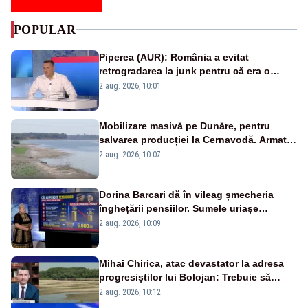
POPULAR
Piperea (AUR): România a evitat
retrogradarea la junk pentru că era o
catastrofă pentru bănci și fondurile de
2 aug. 2026, 10:01
pensii
Mobilizare masivă pe Dunăre, pentru
salvarea producției la Cernavodă. Armata
va detona o stâncă și va devia apa
2 aug. 2026, 10:07
fluviului - IMAGINI AERIENE
Dorina Barcari dă în vileag șmecheria
înghețării pensiilor. Sumele uriașe
pierdute de fiecare român
2 aug. 2026, 10:09
Mihai Chirica, atac devastator la adresa
progresiștilor lui Bolojan: Trebuie să
protejăm și natura, dar nu șținem omaneii
2 aug. 2026, 10:12
în stare permanentă de alertă