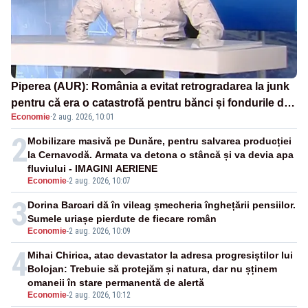
Piperea (AUR): România a evitat retrogradarea la junk
pentru că era o catastrofă pentru bănci și fondurile de
Economie
·
2 aug. 2026, 10:01
pensii
2
Mobilizare masivă pe Dunăre, pentru salvarea producției
la Cernavodă. Armata va detona o stâncă și va devia apa
fluviului - IMAGINI AERIENE
Economie
-
2 aug. 2026, 10:07
3
Dorina Barcari dă în vileag șmecheria înghețării pensiilor.
Sumele uriașe pierdute de fiecare român
Economie
-
2 aug. 2026, 10:09
4
Mihai Chirica, atac devastator la adresa progresiștilor lui
Bolojan: Trebuie să protejăm și natura, dar nu șținem
omaneii în stare permanentă de alertă
Economie
-
2 aug. 2026, 10:12