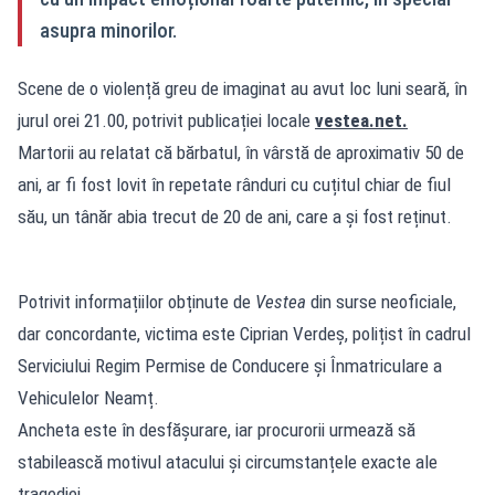
asupra minorilor.
Scene de o violență greu de imaginat au avut loc luni seară, în
jurul orei 21.00, potrivit publicației locale
vestea.net
.
Martorii au relatat că bărbatul, în vârstă de aproximativ 50 de
ani, ar fi fost lovit în repetate rânduri cu cuțitul chiar de fiul
său, un tânăr abia trecut de 20 de ani, care a și fost reținut.
Potrivit informațiilor obținute de
Vestea
din surse neoficiale,
dar concordante, victima este Ciprian Verdeș, polițist în cadrul
Serviciului Regim Permise de Conducere și Înmatriculare a
Vehiculelor Neamț.
Ancheta este în desfășurare, iar procurorii urmează să
stabilească motivul atacului și circumstanțele exacte ale
tragediei.