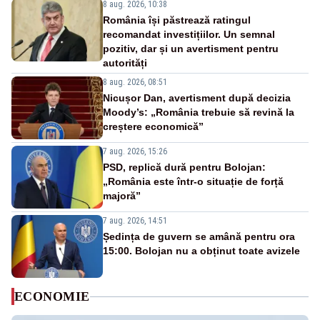
8 aug. 2026, 10:38
România își păstrează ratingul
recomandat investițiilor. Un semnal
pozitiv, dar și un avertisment pentru
autorități
8 aug. 2026, 08:51
Nicușor Dan, avertisment după decizia
Moody’s: „România trebuie să revină la
creștere economică”
7 aug. 2026, 15:26
PSD, replică dură pentru Bolojan:
„România este într-o situație de forță
majoră”
7 aug. 2026, 14:51
Ședința de guvern se amână pentru ora
15:00. Bolojan nu a obținut toate avizele
ECONOMIE