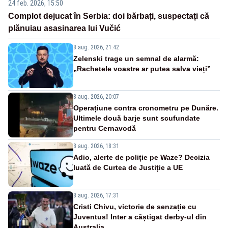
24 feb. 2026, 15:50
Complot dejucat în Serbia: doi bărbați, suspectați că
plănuiau asasinarea lui Vučić
8 aug. 2026, 21:42
Zelenski trage un semnal de alarmă:
„Rachetele voastre ar putea salva vieți”
8 aug. 2026, 20:07
Operațiune contra cronometru pe Dunăre.
Ultimele două barje sunt scufundate
pentru Cernavodă
8 aug. 2026, 18:31
Adio, alerte de poliție pe Waze? Decizia
luată de Curtea de Justiție a UE
8 aug. 2026, 17:31
Cristi Chivu, victorie de senzație cu
Juventus! Inter a câștigat derby-ul din
Australia