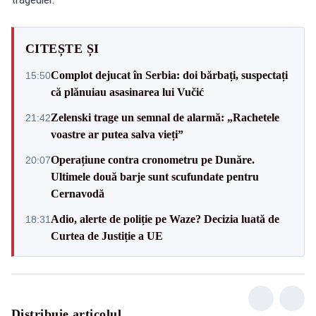
CITEȘTE ȘI
Complot dejucat în Serbia: doi bărbați, suspectați
15:50
că plănuiau asasinarea lui Vučić
Zelenski trage un semnal de alarmă: „Rachetele
21:42
voastre ar putea salva vieți”
Operațiune contra cronometru pe Dunăre.
20:07
Ultimele două barje sunt scufundate pentru
Cernavodă
Adio, alerte de poliție pe Waze? Decizia luată de
18:31
Curtea de Justiție a UE
Distribuie articolul