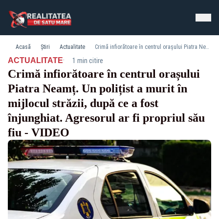
Acasă
Știri
Actualitate
Crimă infiorătoare în centrul orașului Piatra Neamț. Un polițist a murit în mijlocul străzii, după ce a fost înjunghiat. Agresorul ar fi propriul său fiu - VIDEO
·
ACTUALITATE
1 min citire
Crimă infiorătoare în centrul orașului
Piatra Neamț. Un polițist a murit în
mijlocul străzii, după ce a fost
înjunghiat. Agresorul ar fi propriul său
fiu - VIDEO