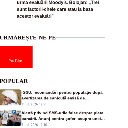
urma evaluării Moody’s. Bolojan: „Trei
sunt factorii-cheie care stau la baza
acestor evaluări”
URMĂREȘTE-NE PE
YouTube
POPULAR
IGSU, recomandări pentru populație după
avertizarea de caniculă emisă de
meteorologi
31 iul. 2026, 12:51
Alertă privind SMS-urile false despre plata
parcării. Anunț pentru șoferi asupra unei
noi metode de fraudă online
31 iul. 2026, 13:10