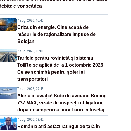
debitele vor scădea
7 aug. 2026, 10:43
Criza din energie. Cine scapă de
măsurile de raționalizare impuse de
Bolojan
7 aug. 2026, 10:01
Tarifele pentru rovinietă și sistemul
TollRo se aplică de la 1 octombrie 2026.
Ce se schimbă pentru șoferi și
transportatori
7 aug. 2026, 09:45
Alertă în aviație! Sute de avioane Boeing
737 MAX, vizate de inspecții obligatorii,
după descoperirea unor fisuri în fuselaj
7 aug. 2026, 08:42
România află astăzi ratingul de țară în