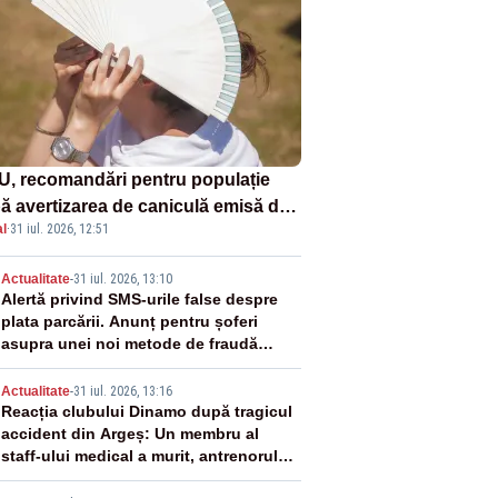
U, recomandări pentru populație
ă avertizarea de caniculă emisă de
l
·
31 iul. 2026, 12:51
eorologi
2
Actualitate
-
31 iul. 2026, 13:10
Alertă privind SMS-urile false despre
plata parcării. Anunț pentru șoferi
asupra unei noi metode de fraudă
online
3
Actualitate
-
31 iul. 2026, 13:16
Reacția clubului Dinamo după tragicul
accident din Argeș: Un membru al
staff-ului medical a murit, antrenorul
Adrian Ropotan este în spital