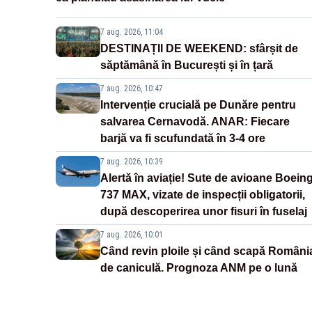
7 aug. 2026, 11:04
DESTINAȚII DE WEEKEND: sfârșit de
săptămână în București și în țară
7 aug. 2026, 10:47
Intervenție crucială pe Dunăre pentru
salvarea Cernavodă. ANAR: Fiecare
barjă va fi scufundată în 3-4 ore
7 aug. 2026, 10:39
Alertă în aviație! Sute de avioane Boein
737 MAX, vizate de inspecții obligatorii,
după descoperirea unor fisuri în fuselaj
7 aug. 2026, 10:01
Când revin ploile și când scapă Români
de caniculă. Prognoza ANM pe o lună