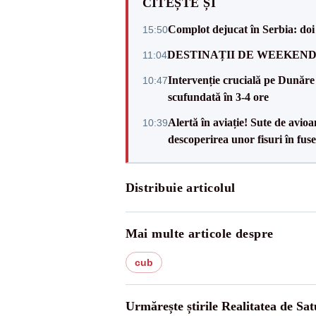
CITEȘTE ȘI
Complot dejucat în Serbia: doi 
15:50
DESTINAȚII DE WEEKEND: sfâr
11:04
Intervenție crucială pe Dunăr
10:47
scufundată în 3-4 ore
Alertă în aviație! Sute de avio
10:39
descoperirea unor fisuri în fuse
Distribuie articolul
Mai multe articole despre
cub
Urmărește știrile Realitatea de Sa