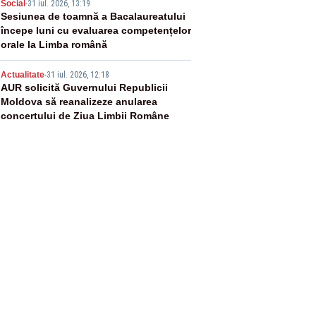
4
Social
-
31 iul. 2026, 13:19
Sesiunea de toamnă a Bacalaureatului
începe luni cu evaluarea competențelor
orale la Limba română
5
Actualitate
-
31 iul. 2026, 12:18
AUR solicită Guvernului Republicii
Moldova să reanalizeze anularea
concertului de Ziua Limbii Române