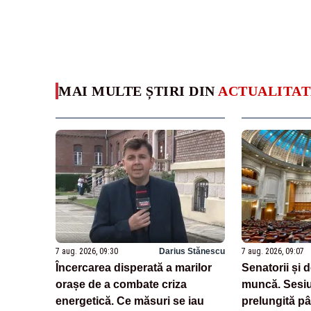
MAI MULTE ȘTIRI DIN
ACTUALITAT
7 aug. 2026, 09:30
Darius Stănescu
7 aug. 2026, 09:07
Încercarea disperată a marilor
Senatorii și 
orașe de a combate criza
muncă. Sesiu
energetică. Ce măsuri se iau
prelungită pâ