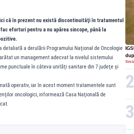
ci că în prezent nu există discontinuităţi în tratamentul
 fac eforturi pentru a nu apărea sincope, până la
ozitive.
a detaliată a derulării Programului Naţional de Oncologie
IGS
dup
 a arătat un management adecvat la nivelul sistemului
Socia
met
me punctuale în câteva unităţi sanitare din 7 judeţe şi
onată operativ, iar în acest moment tratamentele sunt
nţilor oncologici, informează Casa Naţională de
cat.