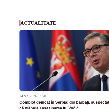
ACTUALITATE
24 feb. 2026, 15:50
Complot dejucat în Serbia: doi bărbați, suspectaț
că plănuiau asasinarea lui Vučić