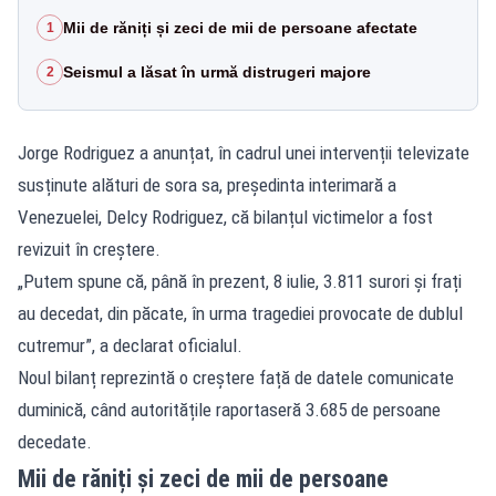
Mii de răniți și zeci de mii de persoane afectate
1
Seismul a lăsat în urmă distrugeri majore
2
Jorge Rodriguez a anunțat, în cadrul unei intervenții televizate
susținute alături de sora sa, președinta interimară a
Venezuelei, Delcy Rodriguez, că bilanțul victimelor a fost
revizuit în creștere.
„Putem spune că, până în prezent, 8 iulie, 3.811 surori și frați
au decedat, din păcate, în urma tragediei provocate de dublul
cutremur”, a declarat oficialul.
Noul bilanț reprezintă o creștere față de datele comunicate
duminică, când autoritățile raportaseră 3.685 de persoane
decedate.
Mii de răniți și zeci de mii de persoane