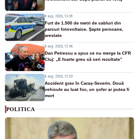
8 aug. 2026, 13:09
Furt de 1.500 de metri de cabluri din
parcuri fotovoltaice. Șapte persoane,
arestate
8 aug. 2026, 12:46
Dan Petrescu a spus ce nu merge la CFR
Cluj: „E foarte greu să ceri rezultate”
8 aug. 2026, 12:30
Accident grav în Caraș-Severin. Două
vehicule au luat foc, un șofer ar putea fi
mort
POLITICA