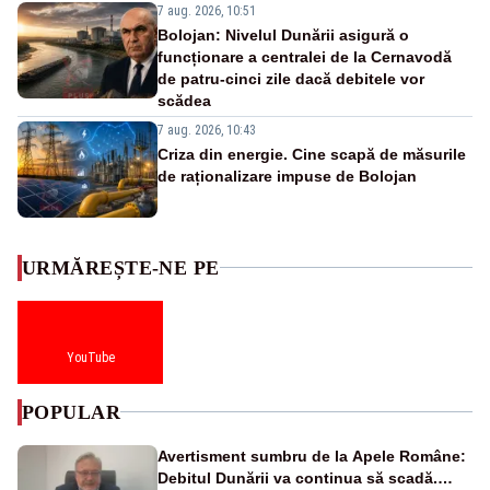
7 aug. 2026, 10:51
Bolojan: Nivelul Dunării asigură o
funcționare a centralei de la Cernavodă
de patru-cinci zile dacă debitele vor
scădea
7 aug. 2026, 10:43
Criza din energie. Cine scapă de măsurile
de raționalizare impuse de Bolojan
URMĂREȘTE-NE PE
YouTube
POPULAR
Avertisment sumbru de la Apele Române:
Debitul Dunării va continua să scadă.