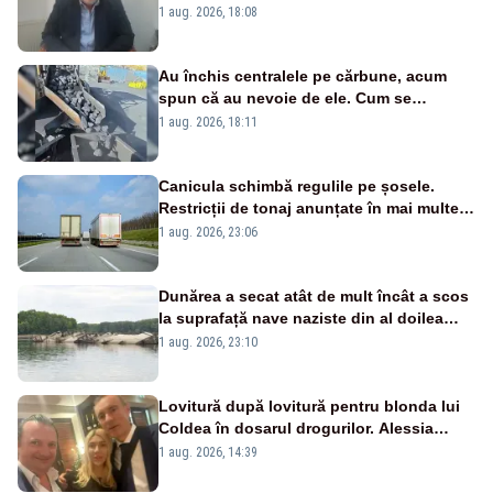
Cernavodă s-ar putea închide în 4 zile
1 aug. 2026, 18:08
Au închis centralele pe cărbune, acum
spun că au nevoie de ele. Cum se
pasează vina în plină criză energetică
1 aug. 2026, 18:11
Canicula schimbă regulile pe șosele.
Restricții de tonaj anunțate în mai multe
județe
1 aug. 2026, 23:06
Dunărea a secat atât de mult încât a scos
la suprafață nave naziste din al doilea
război mondial
1 aug. 2026, 23:10
Lovitură după lovitură pentru blonda lui
Coldea în dosarul drogurilor. Alessia
Păcuraru explică decizia magistraților
1 aug. 2026, 14:39