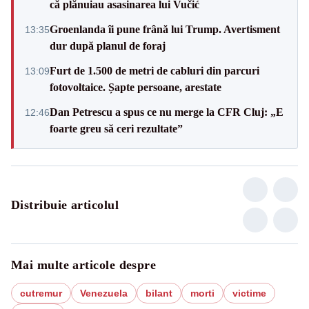
că plănuiau asasinarea lui Vučić
Groenlanda îi pune frână lui Trump. Avertisment
13:35
dur după planul de foraj
Furt de 1.500 de metri de cabluri din parcuri
13:09
fotovoltaice. Șapte persoane, arestate
Dan Petrescu a spus ce nu merge la CFR Cluj: „E
12:46
foarte greu să ceri rezultate”
Distribuie articolul
Mai multe articole despre
cutremur
Venezuela
bilant
morti
victime