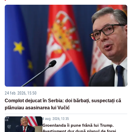
24 feb. 2026, 15:50
Complot dejucat în Serbia: doi bărbați, suspectați că
plănuiau asasinarea lui Vučić
8 aug. 2026, 13:35
Groenlanda îi pune frână lui Trump.
Avertisment dur după planul de foraj