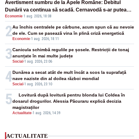
Avertisment sumbru de la Apele Române: Debitul
Dunării va continua să scadă. Cernavodă s-ar putea
Economie
·
1 aug. 2026, 18:08
închide în 4 zile
2
Au închis centralele pe cărbune, acum spun că au nevoie
de ele. Cum se pasează vina în plină criză energetică
Economie
-
1 aug. 2026, 18:11
3
Canicula schimbă regulile pe șosele. Restricții de tonaj
anunțate în mai multe județe
Social
-
1 aug. 2026, 23:06
4
Dunărea a secat atât de mult încât a scos la suprafață
nave naziste din al doilea război mondial
Social
-
1 aug. 2026, 23:10
5
Lovitură după lovitură pentru blonda lui Coldea în
dosarul drogurilor. Alessia Păcuraru explică decizia
magistraților
Actualitate
-
1 aug. 2026, 14:39
ACTUALITATE