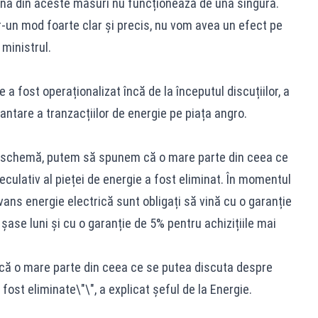
una din aceste măsuri nu funcționează de una singură.
ntr-un mod foarte clar și precis, nu vom avea un efect pe
 ministrul.
a fost operaționalizat încă de la începutul discuțiilor, a
ntare a tranzacțiilor de energie pe piața angro.
ă schemă, putem să spunem că o mare parte din ceea ce
culativ al pieței de energie a fost eliminat. În momentul
vans energie electrică sunt obligați să vină cu o garanție
șase luni și cu o garanție de 5% pentru achizițiile mai
că o mare parte din ceea ce se putea discuta despre
st eliminate\"\", a explicat șeful de la Energie.