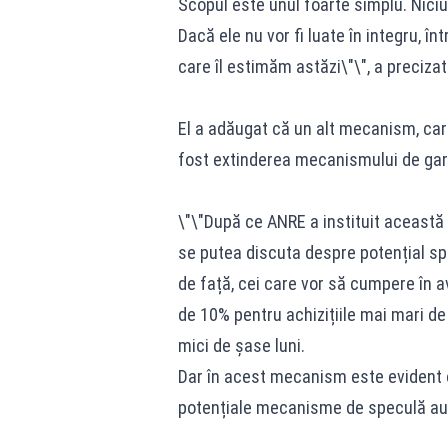
Scopul este unul foarte simplu. Nici
Dacă ele nu vor fi luate în integru, î
care îl estimăm astăzi\"\", a precizat
El a adăugat că un alt mecanism, care 
fost extinderea mecanismului de gara
\"\"După ce ANRE a instituit aceast
se putea discuta despre potențial spe
de față, cei care vor să cumpere în a
de 10% pentru achizițiile mai mari de 
mici de șase luni.
Dar în acest mecanism este evident 
potențiale mecanisme de speculă au fo