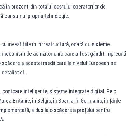
 în prezent, din totalul costului operatorilor de
ntă consumul propriu tehnologic.
cu investițiile în infrastructură, odată cu sisteme
lt mecanism de achizitor unic care a fost gândit împreună
o scădere a acestei medii care la nivelul European se
 detaliat el.
 contoare inteligente, sisteme integrate digital. Pe o
rea Britanie, în Belgia, în Spania, în Germania, în țările
mplementată, a dus la o scădere a prețului pentru
4%.