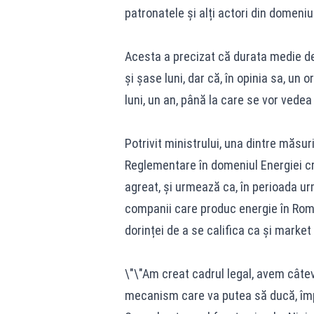
patronatele și alți actori din domeniu
Acesta a precizat că durata medie d
și șase luni, dar că, în opinia sa, un
luni, un an, până la care se vor vedea
Potrivit ministrului, una dintre măs
Reglementare în domeniul Energiei c
agreat, și urmează ca, în perioada urm
companii care produc energie în Rom
dorinței de a se califica ca și market
\"\"Am creat cadrul legal, avem câtev
mecanism care va putea să ducă, împr