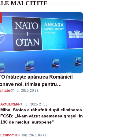
LE MAI CITITE
O întărește apărarea României!
onave noi, trimise pentru
litate
·
31 iul. 2026, 20:33
erceptarea și distrugerea dronelor
2
Actualitate
-
31 iul. 2026, 21:35
Mihai Stoica a răbufnit după eliminarea
FCSB: „N-am văzut asemenea greșeli în
190 de meciuri europene”
Economie
-
1 aug. 2026, 06:48