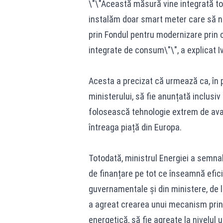
\"\"Această măsură vine integrată tot
instalăm doar smart meter care să nu
prin Fondul pentru modernizare prin c
integrate de consum\"\", a explicat I
Acesta a precizat că urmează ca, în 
ministerului, să fie anunțată inclusi
folosească tehnologie extrem de ava
întreaga piață din Europa.
Totodată, ministrul Energiei a semnal
de finanțare pe tot ce înseamnă efici
guvernamentale și din ministere, de l
a agreat crearea unui mecanism prin c
energetică, să fie agreate la nivelul 