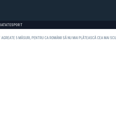
NATATE
SPORT
 AGREATE 5 MĂSURI, PENTRU CA ROMÂNII SĂ NU MAI PLĂTEASCĂ CEA MAI SCU