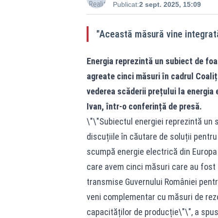
Publicat:
2 sept. 2025, 15:09
"Această măsură vine integrată
Energia reprezintă un subiect de foar
agreate cinci măsuri în cadrul Coaliț
vederea scăderii prețului la energia 
Ivan, într-o conferință de presă.
\"\"Subiectul energiei reprezintă un 
discuțiile în căutare de soluții pent
scumpă energie electrică din Europa 
care avem cinci măsuri care au fost a
transmise Guvernului României pentr
veni complementar cu măsuri de rezo
capacităților de producție\"\", a spus