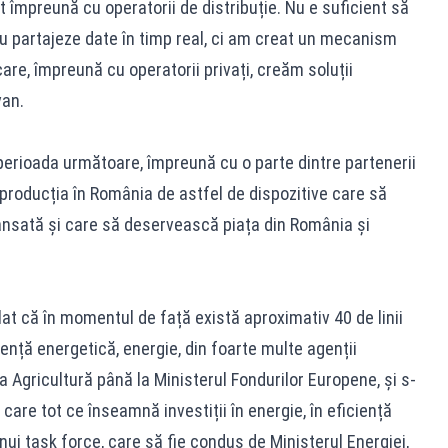
 împreună cu operatorii de distribuție. Nu e suficient să
 partajeze date în timp real, ci am creat un mecanism
are, împreună cu operatorii privați, creăm soluții
van.
perioada următoare, împreună cu o parte dintre partenerii
v producția în România de astfel de dispozitive care să
nsată și care să deservească piața din România și
at că în momentul de față există aproximativ 40 de linii
ență energetică, energie, din foarte multe agenții
a Agricultură până la Ministerul Fondurilor Europene, și s-
are tot ce înseamnă investiții în energie, în eficiență
unui task force, care să fie condus de Ministerul Energiei,