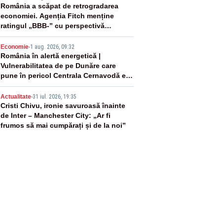
3
România a scăpat de retrogradarea
economiei. Agenția Fitch menține
ratingul „BBB-” cu perspectivă
negativă
4
Economie
-
1 aug. 2026, 09:32
România în alertă energetică |
Vulnerabilitatea de pe Dunăre care
pune în pericol Centrala Cernavodă era
cunoscută de pe vremea lui Ceaușescu
5
Actualitate
-
31 iul. 2026, 19:35
Cristi Chivu, ironie savuroasă înainte
de Inter – Manchester City: „Ar fi
frumos să mai cumpărați și de la noi”