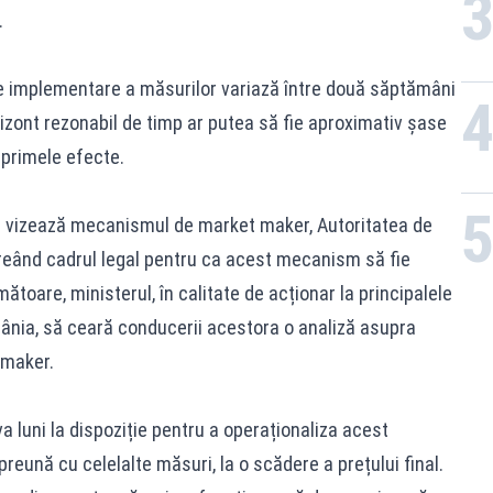
.
e implementare a măsurilor variază între două săptămâni
 orizont rezonabil de timp ar putea să fie aproximativ șase
 primele efecte.
uri vizează mecanismul de market maker, Autoritatea de
reând cadrul legal pentru ca acest mecanism să fie
ătoare, ministerul, în calitate de acționar la principalele
ânia, să ceară conducerii acestora o analiză asupra
 maker.
a luni la dispoziție pentru a operaționaliza acest
eună cu celelalte măsuri, la o scădere a prețului final.