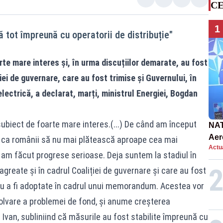
CE
1
 tot împreună cu operatorii de distribuție"
te mare interes și, în urma discuțiilor demarate, au fost
iei de guvernare, care au fost trimise și Guvernului, în
electrică, a declarat, marți, ministrul Energiei, Bogdan
subiect de foarte mare interes.(...) De când am început
NAT
Aer
ru ca românii să nu mai plătească aproape cea mai
Actua
int
am făcut progrese serioase. Deja suntem la stadiul în
greate și în cadrul Coaliției de guvernare și care au fost
u a fi adoptate în cadrul unui memorandum. Acestea vor
lvare a problemei de fond, și anume creșterea
 Ivan, subliniind că măsurile au fost stabilite împreună cu