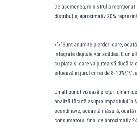
De asemenea, ministrul a menționat că
distribuție, aproximativ 20% reprezi
\"\"Sunt anumite pierderi care, odată 
integrate digitale vor scădea. E un a
cu piața și care va putea să ducă la 
situează în jurul cifrei de 8-10%\"\", a
Un alt punct vizează prețuri dinamice,
analiză făcută asupra impactului în Ma
scandinave, această măsură, odată i
consumatorul final de aproximativ 2