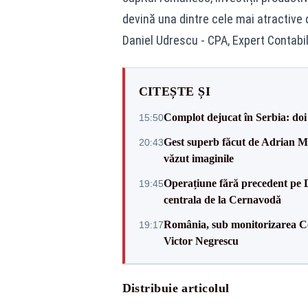
devină una dintre cele mai atractive d
Daniel Udrescu - CPA, Expert Contabil
CITEȘTE ȘI
Complot dejucat în Serbia: doi 
15:50
Gest superb făcut de Adrian Mu
20:43
văzut imaginile
Operațiune fără precedent pe 
19:45
centrala de la Cernavodă
România, sub monitorizarea Com
19:17
Victor Negrescu
Distribuie articolul