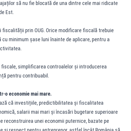
ajaților să nu fie blocată de una dintre cele mai ridicate
de Est.
 fiscalității prin OUG. Orice modificare fiscală trebuie
 cu minimum șase luni înainte de aplicare, pentru a
ctivitatea.
 fiscale, simplificarea controalelor și introducerea
nță pentru contribuabil.
tr-o economie mai mare.
 că investițiile, predictibilitatea și fiscalitatea
mică, salarii mai mari și încasări bugetare superioare
te reconstruirea unei economii puternice, bazate pe
ve și respect pentru antreprenor, astfel încât România să