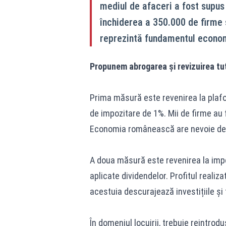
mediul de afaceri a fost supus
închiderea a 350.000 de firme 
reprezintă fundamentul econom
Propunem abrogarea și revizuirea tu
Prima măsură este revenirea la plafo
de impozitare de 1%. Mii de firme au f
Economia românească are nevoie de m
A doua măsură este revenirea la impo
aplicate dividendelor. Profitul realiza
acestuia descurajează investițiile și 
În domeniul locuirii, trebuie reintro