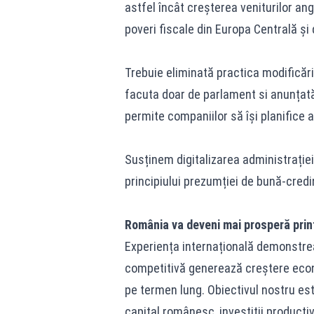
astfel încât creșterea veniturilor ang
poveri fiscale din Europa Centrală și 
Trebuie eliminată practica modificării
facuta doar de parlament si anunțată
permite companiilor să își planifice a
Susținem digitalizarea administrației
principiului prezumției de bună-credi
România va deveni mai prosperă prin
Experiența internațională demonstrează
competitivă generează creștere econo
pe termen lung. Obiectivul nostru es
capital românesc, investiții producti