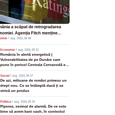
ânia a scăpat de retrogradarea
nomiei. Agenția Fitch menține
omie
·
1 aug. 2026, 06:48
ingul „BBB-” cu perspectivă
ativă
2
Economie
-
1 aug. 2026, 09:32
România în alertă energetică |
Vulnerabilitatea de pe Dunăre care
pune în pericol Centrala Cernavodă era
cunoscută de pe vremea lui Ceaușescu
3
Social
-
1 aug. 2026, 09:37
De azi, milioane de români primesc un
drept nou. Ce se întâmplă dacă ți se
strică un produs
4
Politica
-
1 aug. 2026, 09:39
Piperea, semnal de alarmă. De ce este
bine să avem bani cash, în contextul