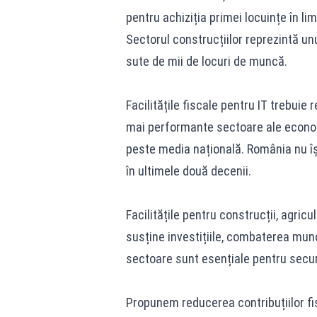
pentru achiziția primei locuințe în li
Sectorul construcțiilor reprezintă unu
sute de mii de locuri de muncă.
Facilitățile fiscale pentru IT trebuie r
mai performante sectoare ale economie
peste media națională. România nu îș
în ultimele două decenii.
Facilitățile pentru construcții, agric
susține investițiile, combaterea munc
sectoare sunt esențiale pentru secur
Propunem reducerea contribuțiilor fis