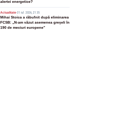
alertei energetice?
5
Actualitate
-
31 iul. 2026, 21:35
Mihai Stoica a răbufnit după eliminarea
FCSB: „N-am văzut asemenea greșeli în
190 de meciuri europene”