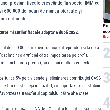
 unei presiuni fiscale crescânde, în special IMM cu
si 600.000 de locuri de munca pierdute și
iei naționale.
Rom
eco
turor măsurilor fiscale adoptate după 2022.
Econ
rat
neg
nul de 500.000 euro pentru microîntreprinderi și la cota
ost împinse artificial către impozitarea pe profit.
ai mulți antreprenori, nu de mai multe obstacole.
zitul de 5% pe dividende și eliminarea contribuției CASS
t de firme este deja impozitat, iar suprataxarea distribuirii
favorizează transferul capitalului către alte state.
dusă cota redusă de TVA de 5% pentru locuințele sociale și