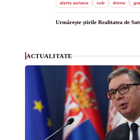
alerta aeriana
cub
drone
gra
Urmărește știrile Realitatea de Sa
ACTUALITATE