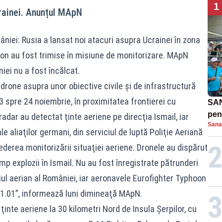
1
rainei. Anunțul MApN
niei: Rusia a lansat noi atacuri asupra Ucrainei în zona
oon au fost trimise în misiune de monitorizare. MApN
iei nu a fost încălcat.
 drone asupra unor obiective civile şi de infrastructură
3 spre 24 noiembrie, în proximitatea frontierei cu
SAN
pent
dar au detectat ţinte aeriene pe direcţia Ismail, iar
Sana
proi
 aliaţilor germani, din serviciul de luptă Poliţie Aeriană
 vederea monitorizării situaţiei aeriene. Dronele au dispărut
mp explozii în Ismail. Nu au fost înregistrate pătrunderi
ţiul aerian al României, iar aeronavele Eurofighter Typhoon
 01.01”, informează luni dimineaţă MApN.
ţinte aeriene la 30 kilometri Nord de Insula Şerpilor, cu