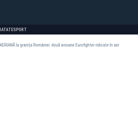
NATATE
SPORT
ERIANĂ la granița României: două avioane Eurofighter ridicate în aer