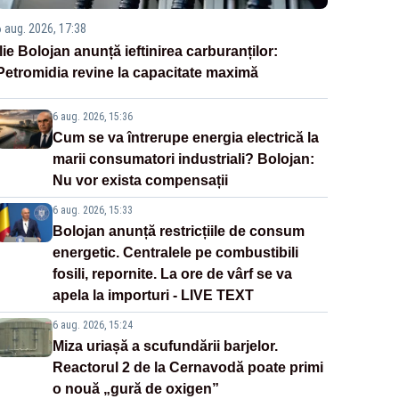
6 aug. 2026, 17:38
Ilie Bolojan anunță ieftinirea carburanților:
Petromidia revine la capacitate maximă
6 aug. 2026, 15:36
Cum se va întrerupe energia electrică la
marii consumatori industriali? Bolojan:
Nu vor exista compensații
6 aug. 2026, 15:33
Bolojan anunță restricțiile de consum
energetic. Centralele pe combustibili
fosili, repornite. La ore de vârf se va
apela la importuri - LIVE TEXT
6 aug. 2026, 15:24
Miza uriașă a scufundării barjelor.
Reactorul 2 de la Cernavodă poate primi
o nouă „gură de oxigen”