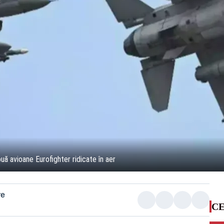
ă avioane Eurofighter ridicate în aer
re
CE