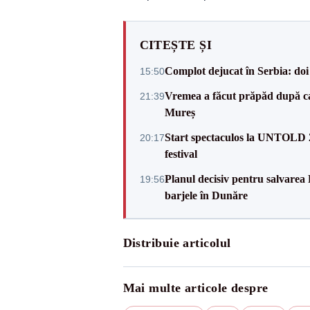
CITEȘTE ȘI
Complot dejucat în Serbia: doi 
15:50
Vremea a făcut prăpăd după cani
21:39
Mureș
Start spectaculos la UNTOLD 20
20:17
festival
Planul decisiv pentru salvarea
19:56
barjele în Dunăre
Distribuie articolul
Mai multe articole despre