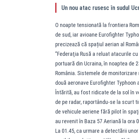
Un nou atac rusesc în sudul Uc
O noapte tensionată la frontiera Româ
de sud, iar avioane Eurofighter Typh
precizează că spațiul aerian al Român
”Federaţia Rusă a reluat atacurile cu
portuară din Ucraina, în noaptea de 2
România. Sistemele de monitorizare ra
două aeronave Eurofighter Typhoon ale
Întărită, au fost ridicate de la sol în
de pe radar, raportându-se la scurt ti
de vehicule aeriene fără pilot în spa
au revenit în Baza 57 Aeriană la ora
La 01.45, ca urmare a detectării unor 