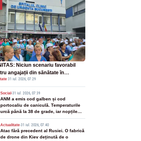
ITAS: Niciun scenariu favorabil
ru angajații din sănătate în
tate
·
31 iul. 2026, 07:29
ectul Legii salarizării
2
Social
-
31 iul. 2026, 07:39
ANM a emis cod galben și cod
portocaliu de caniculă. Temperaturile
urcă până la 38 de grade, iar nopțile
devin tropicale
3
Actualitate
-
31 iul. 2026, 07:40
Atac fără precedent al Rusiei. O fabrică
de drone din Kiev deținută de o