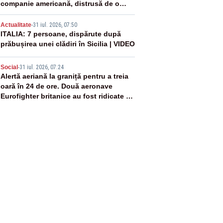
companie americană, distrusă de o
rachetă rusească
4
Actualitate
-
31 iul. 2026, 07:50
ITALIA: 7 persoane, dispărute după
prăbușirea unei clădiri în Sicilia | VIDEO
5
Social
-
31 iul. 2026, 07:24
Alertă aeriană la graniță pentru a treia
oară în 24 de ore. Două aeronave
Eurofighter britanice au fost ridicate de
la sol