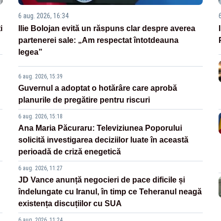
6 aug. 2026, 16:34
i
Ilie Bolojan evită un răspuns clar despre averea
partenerei sale: „Am respectat întotdeauna
legea”
6 aug. 2026, 15:39
Guvernul a adoptat o hotărâre care aprobă
planurile de pregătire pentru riscuri
6 aug. 2026, 15:18
Ana Maria Păcuraru: Televiziunea Poporului
solicită investigarea deciziilor luate în această
perioadă de criză enegetică
6 aug. 2026, 11:27
JD Vance anunță negocieri de pace dificile și
îndelungate cu Iranul, în timp ce Teheranul neagă
existența discuțiilor cu SUA
6 aug. 2026, 11:24