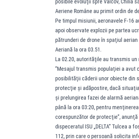
posibile evoluţii spre Vâlcov, Chilia 
Aeriene Române au primit ordin de de
Pe timpul misiunii, aeronavele F-16 au
apoi observate explozii pe partea uc
pătrunderi de drone în spaţiul aerian 
Aeriană la ora 03.51.
La 02.20, autorităţile au transmis un
”Mesajul transmis populaţiei a avut c
posibilităţii căderii unor obiecte di
protecţie şi adăpostire, dacă situaţia
şi prelungirea fazei de alarmă aeriană
până la ora 03:20, pentru menţinerea 
corespunzător de protecţie”, anunţă I
dispeceratul ISU „DELTA” Tulcea a fos
112, prin care o persoană solicita in