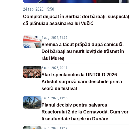
24 feb. 2026, 15:50
Complot dejucat în Serbia: doi bărbați, suspectaț
că plănuiau asasinarea lui Vučić
6 aug. 2026, 21:39
Vremea a făcut prăpăd după caniculă.
Doi bărbați au murit loviți de trăsnet în
râul Mureș
6 aug. 2026, 20:17
Start spectaculos la UNTOLD 2026.
Artistul-surpriză care deschide prima
seară de festival
6 aug. 2026, 19:56
Planul decisiv pentru salvarea
Reactorului 2 de la Cernavodă. Cum vor
fi scufundate barjele în Dunăre
6 aug. 2026, 19:19