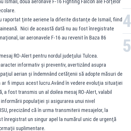
sau Ismail, două aeronave F-16 Fighting Falcon ale Forţelor
colare.
 raportat ţinte aeriene la diferite distanţe de Ismail, fiind
raineană. Nici de această dată nu au fost înregistrate
naţional, iar aeronavele F-16 au revenit în Baza 86
 mesaj RO-Alert pentru nordul judeţului Tulcea.
aracter informativ şi preventiv, avertizând asupra
n spaţiul aerian şi îndemnând cetăţenii să adopte măsuri de
 ar fi impus acest lucru.Având în vedere evoluţia situaţiei
, a fost transmis un al doilea mesaj RO-Alert, valabil
informării populaţiei şi asigurarea unui nivel
SU, precizând că în urma transmiterii mesajelor, la
t înregistrat un singur apel la numărul unic de urgenţă
formaţii suplimentare.