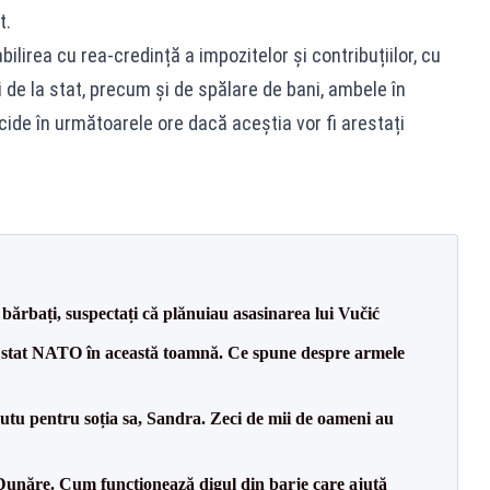
t.
bilirea cu rea-credință a impozitelor și contribuțiilor, cu
i de la stat, precum și de spălare de bani, ambele în
ide în următoarele ore dacă aceștia vor fi arestați
bărbați, suspectați că plănuiau asasinarea lui Vučić
 stat NATO în această toamnă. Ce spune despre armele
tu pentru soția sa, Sandra. Zeci de mii de oameni au
Dunăre. Cum funcționează digul din barje care ajută