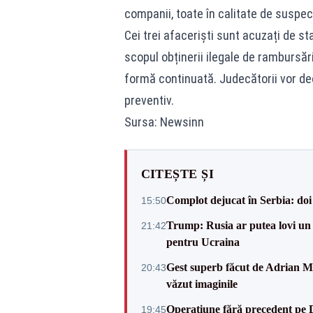
companii, toate în calitate de suspec
Cei trei afaceriști sunt acuzați de sta
scopul obținerii ilegale de rambursăr
formă continuată. Judecătorii vor dec
preventiv.
Sursa: Newsinn
CITEȘTE ȘI
Complot dejucat în Serbia: doi 
15:50
Trump: Rusia ar putea lovi un
21:42
pentru Ucraina
Gest superb făcut de Adrian Mu
20:43
văzut imaginile
Operațiune fără precedent pe 
19:45