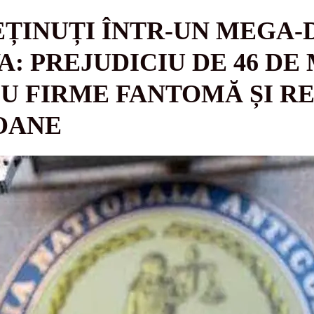
EȚINUȚI ÎNTR-UN MEGA-
: PREJUDICIU DE 46 DE
CU FIRME FANTOMĂ ȘI R
OANE