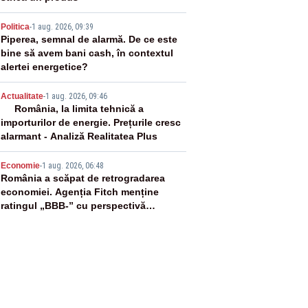
3
Politica
-
1 aug. 2026, 09:39
Piperea, semnal de alarmă. De ce este
bine să avem bani cash, în contextul
alertei energetice?
4
Actualitate
-
1 aug. 2026, 09:46
România, la limita tehnică a
importurilor de energie. Prețurile cresc
alarmant - Analiză Realitatea Plus
5
Economie
-
1 aug. 2026, 06:48
România a scăpat de retrogradarea
economiei. Agenția Fitch menține
ratingul „BBB-” cu perspectivă
negativă