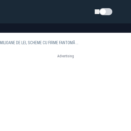
Schimba tema
AFACERIȘTI REȚINUȚI ÎNTR-UN MEGA-DOSAR DE FRAUDĂ CU TVA: PREJUDICIU DE 46 DE MILIOANE DE LEI, SCHEME CU FIRME FANTOMĂ ȘI RETRAGERI CASH DE MILIOANE
Advertising