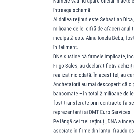
Numele său nu apare oficial în actele
întreaga schemă.
Al doilea reținut este Sebastian Dica,
milioane de lei cifră de afaceri anul t
inculpată este Alina Ionela Bebu, fost
în faliment.
DNA susține că firmele implicate, inc
Frigo Sales, au declarat fictiv achiziț
realizat niciodată. În acest fel, au c
Anchetatorii au mai descoperit că o p
bancomate – în total 2 milioane de lei
fost transferate prin contracte false
reprezentanți ai DMT Euro Services.
Pe lângă cei trei reținuți, DNA a înc
asociate în firme din lanțul fraudulos