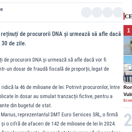
re
CE
1
 reținuți de procurorii DNA și urmează să afle dacă
 30 de zile.
ți de procurorii DNA și urmează să afle dacă vor fi
într-un dosar de fraudă fiscală de proporții, legat de
idică la 46 de milioane de lei. Potrivit procurorilor, între
Rom
Vul
icate în dosar au simulat tranzacții fictive, pentru a
Econ
pun
ante din bugetul de stat.
cun
an Marius, reprezentantul DMT Euro Services SRL, o firmă
și o cifră de afaceri de 142 de milioane de lei în 2024.