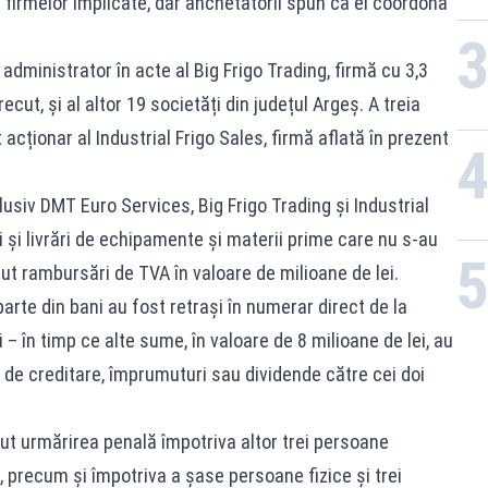
 firmelor implicate, dar anchetatorii spun că el coordona
 administrator în acte al Big Frigo Trading, firmă cu 3,3
recut, și al altor 19 societăți din județul Argeș. A treia
 acționar al Industrial Frigo Sales, firmă aflată în prezent
lusiv DMT Euro Services, Big Frigo Trading și Industrial
ii și livrări de echipamente și materii prime care nu s-au
erut rambursări de TVA în valoare de milioane de lei.
arte din bani au fost retrași în numerar direct de la
 – în timp ce alte sume, în valoare de 8 milioane de lei, au
 de creditare, împrumuturi sau dividende către cei doi
eput urmărirea penală împotriva altor trei persoane
, precum și împotriva a șase persoane fizice și trei