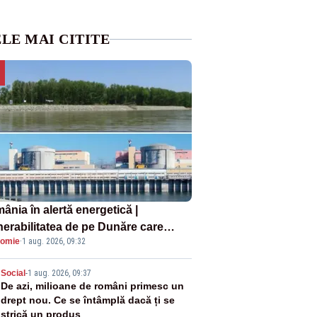
LE MAI CITITE
ânia în alertă energetică |
nerabilitatea de pe Dunăre care
omie
·
1 aug. 2026, 09:32
e în pericol Centrala Cernavodă era
oscută de pe vremea lui Ceaușescu
2
Social
-
1 aug. 2026, 09:37
De azi, milioane de români primesc un
drept nou. Ce se întâmplă dacă ți se
strică un produs