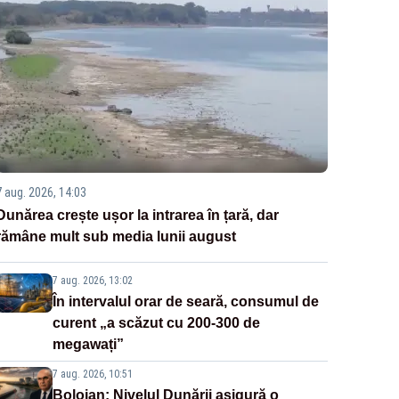
7 aug. 2026, 14:03
Dunărea crește ușor la intrarea în țară, dar
rămâne mult sub media lunii august
7 aug. 2026, 13:02
În intervalul orar de seară, consumul de
curent „a scăzut cu 200-300 de
megawați”
7 aug. 2026, 10:51
Bolojan: Nivelul Dunării asigură o