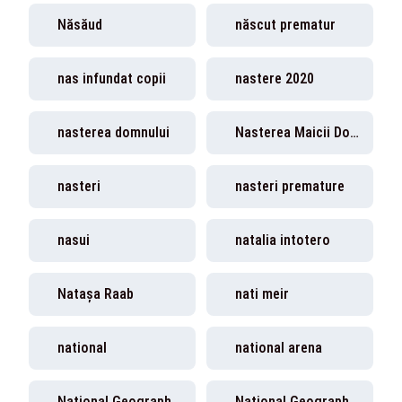
Năsăud
născut prematur
nas infundat copii
nastere 2020
nasterea domnului
Nasterea Maicii Domnului
nasteri
nasteri premature
nasui
natalia intotero
Natașa Raab
nati meir
national
national arena
National Geographic
National Geographic Romania