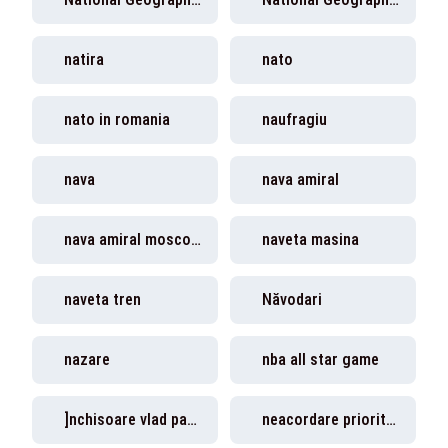
natira
nato
nato in romania
naufragiu
nava
nava amiral
nava amiral moscova
naveta masina
naveta tren
Năvodari
nazare
nba all star game
]nchisoare vlad pascu
neacordare prioritate