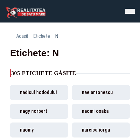
Acasă
Etichete
N
Etichete: N
305 ETICHETE GĂSITE
nadisul hododului
nae antonescu
nagy norbert
naomi osaka
naomy
narcisa iorga