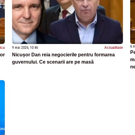
6 m
tica
9 mai 2026, 10:46
Actualitate
Pe
or
Nicușor Dan reia negocierile pentru formarea
ma
guvernului. Ce scenarii are pe masă
ne