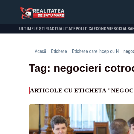
ULTIMELE ȘTIRI
ACTUALITATE
POLITICA
ECONOMIE
SOCIAL
SA
Acasă
Etichete
Etichete care încep cu N
negoc
Tag: negocieri cotro
ARTICOLE CU ETICHETA "NEGOC