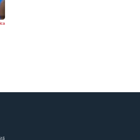
tica
ită