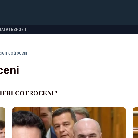
NATATE
SPORT
ieri cotroceni
ceni
IERI COTROCENI"