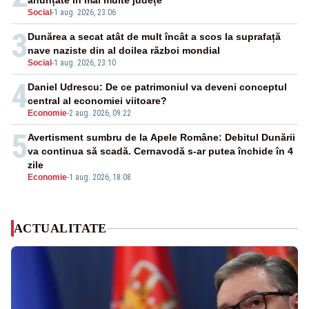
anunțate în mai multe județe
Social
-
1 aug. 2026, 23:06
3
Dunărea a secat atât de mult încât a scos la suprafață
nave naziste din al doilea război mondial
Social
-
1 aug. 2026, 23:10
4
Daniel Udrescu: De ce patrimoniul va deveni conceptul
central al economiei viitoare?
Economie
-
2 aug. 2026, 09:22
5
Avertisment sumbru de la Apele Române: Debitul Dunării
va continua să scadă. Cernavodă s-ar putea închide în 4
zile
Economie
-
1 aug. 2026, 18:08
ACTUALITATE