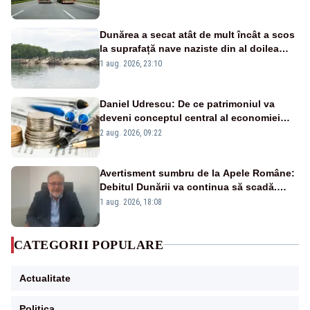
Dunărea a secat atât de mult încât a scos
la suprafață nave naziste din al doilea
război mondial
1 aug. 2026, 23:10
Daniel Udrescu: De ce patrimoniul va
deveni conceptul central al economiei
viitoare?
2 aug. 2026, 09:22
Avertisment sumbru de la Apele Române:
Debitul Dunării va continua să scadă.
Cernavodă s-ar putea închide în 4 zile
1 aug. 2026, 18:08
CATEGORII POPULARE
Actualitate
Politica