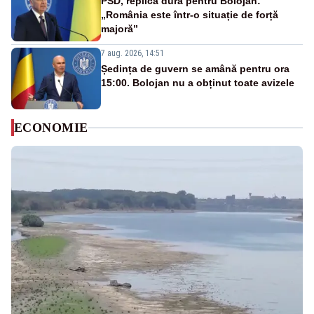
PSD, replică dură pentru Bolojan:
„România este într-o situație de forță
majoră”
7 aug. 2026, 14:51
Ședința de guvern se amână pentru ora
15:00. Bolojan nu a obținut toate avizele
ECONOMIE