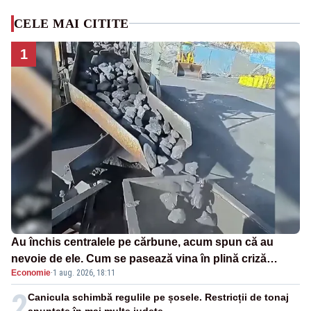
CELE MAI CITITE
1
Au închis centralele pe cărbune, acum spun că au
nevoie de ele. Cum se pasează vina în plină criză
Economie
·
1 aug. 2026, 18:11
energetică
2
Canicula schimbă regulile pe șosele. Restricții de tonaj