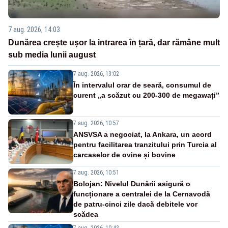
7 aug. 2026, 14:03
Dunărea crește ușor la intrarea în țară, dar rămâne mult
sub media lunii august
7 aug. 2026, 13:02
În intervalul orar de seară, consumul de
curent „a scăzut cu 200-300 de megawați”
7 aug. 2026, 10:57
ANSVSA a negociat, la Ankara, un acord
pentru facilitarea tranzitului prin Turcia al
carcaselor de ovine și bovine
7 aug. 2026, 10:51
Bolojan: Nivelul Dunării asigură o
funcționare a centralei de la Cernavodă
de patru-cinci zile dacă debitele vor
scădea
7 aug. 2026, 10:43