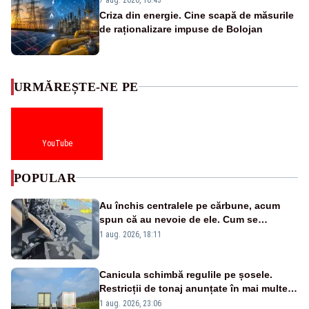
Criza din energie. Cine scapă de măsurile
de raționalizare impuse de Bolojan
URMĂREȘTE-NE PE
YouTube
POPULAR
Au închis centralele pe cărbune, acum
spun că au nevoie de ele. Cum se
pasează vina în plină criză energetică
1 aug. 2026, 18:11
Canicula schimbă regulile pe șosele.
Restricții de tonaj anunțate în mai multe
județe
1 aug. 2026, 23:06