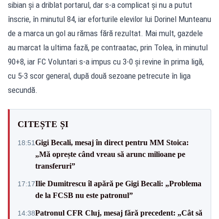
sibian şi a driblat portarul, dar s-a complicat şi nu a putut
înscrie, în minutul 84, iar eforturile elevilor lui Dorinel Munteanu
de a marca un gol au rămas fără rezultat. Mai mult, gazdele
au marcat la ultima fază, pe contraatac, prin Tolea, în minutul
90+8, iar FC Voluntari s-a impus cu 3-0 şi revine în prima ligă,
cu 5-3 scor general, după două sezoane petrecute în liga
secundă.
CITEȘTE ȘI
Gigi Becali, mesaj în direct pentru MM Stoica:
18:51
„Mă oprește când vreau să arunc milioane pe
transferuri”
Ilie Dumitrescu îl apără pe Gigi Becali: „Problema
17:17
de la FCSB nu este patronul”
Patronul CFR Cluj, mesaj fără precedent: „Cât să
14:38