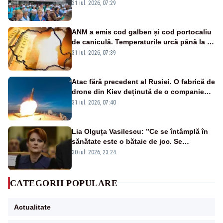
Legii salarizării
31 iul. 2026, 07:29
ANM a emis cod galben și cod portocaliu
de caniculă. Temperaturile urcă până la 38
de grade, iar nopțile devin tropicale
31 iul. 2026, 07:39
Atac fără precedent al Rusiei. O fabrică de
drone din Kiev deținută de o companie
americană, distrusă de o rachetă
31 iul. 2026, 07:40
rusească
Lia Olguța Vasilescu: ”Ce se întâmplă în
sănătate este o bătaie de joc. Se
guvernează extraordinar de prost”
30 iul. 2026, 23:24
CATEGORII POPULARE
Actualitate