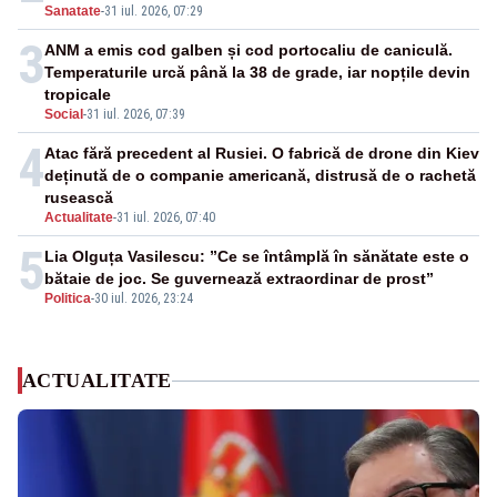
Sanatate
-
31 iul. 2026, 07:29
3
ANM a emis cod galben și cod portocaliu de caniculă.
Temperaturile urcă până la 38 de grade, iar nopțile devin
tropicale
Social
-
31 iul. 2026, 07:39
4
Atac fără precedent al Rusiei. O fabrică de drone din Kiev
deținută de o companie americană, distrusă de o rachetă
rusească
Actualitate
-
31 iul. 2026, 07:40
5
Lia Olguța Vasilescu: ”Ce se întâmplă în sănătate este o
bătaie de joc. Se guvernează extraordinar de prost”
Politica
-
30 iul. 2026, 23:24
ACTUALITATE