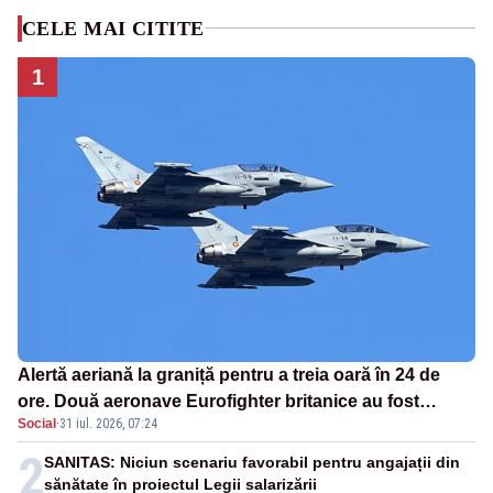
CELE MAI CITITE
1
Alertă aeriană la graniță pentru a treia oară în 24 de
ore. Două aeronave Eurofighter britanice au fost
Social
·
31 iul. 2026, 07:24
ridicate de la sol
2
SANITAS: Niciun scenariu favorabil pentru angajații din
sănătate în proiectul Legii salarizării