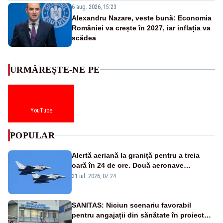
6 aug. 2026, 15:23
Alexandru Nazare, veste bună: Economia
României va crește în 2027, iar inflația va
scădea
URMĂREȘTE-NE PE
YouTube
POPULAR
Alertă aeriană la graniță pentru a treia
oară în 24 de ore. Două aeronave
Eurofighter britanice au fost ridicate de la
31 iul. 2026, 07:24
sol
SANITAS: Niciun scenariu favorabil
pentru angajații din sănătate în proiectul