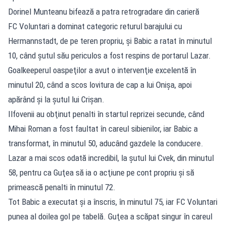
Dorinel Munteanu bifează a patra retrogradare din carieră
FC Voluntari a dominat categoric returul barajului cu
Hermannstadt, de pe teren propriu, şi Babic a ratat în minutul
10, când şutul său periculos a fost respins de portarul Lazar.
Goalkeeperul oaspeţilor a avut o intervenţie excelentă în
minutul 20, când a scos lovitura de cap a lui Onişa, apoi
apărând şi la şutul lui Crişan.
Ilfovenii au obţinut penalti în startul reprizei secunde, când
Mihai Roman a fost faultat în careul sibienilor, iar Babic a
transformat, în minutul 50, aducând gazdele la conducere.
Lazar a mai scos odată incredibil, la şutul lui Cvek, din minutul
58, pentru ca Guţea să ia o acţiune pe cont propriu şi să
primească penalti în minutul 72.
Tot Babic a executat şi a înscris, în minutul 75, iar FC Voluntari
punea al doilea gol pe tabelă. Guţea a scăpat singur în careul