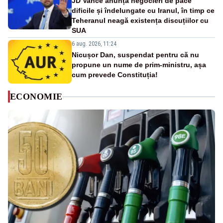
JD Vance anunță negocieri de pace
dificile și îndelungate cu Iranul, în timp ce
Teheranul neagă existența discuțiilor cu
SUA
6 aug. 2026, 11:24
Nicușor Dan, suspendat pentru că nu
propune un nume de prim-ministru, așa
cum prevede Constituția!
ECONOMIE