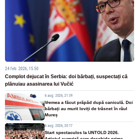
24 feb. 2026, 15:50
Complot dejucat în Serbia: doi bărbați, suspectați că
plănuiau asasinarea lui Vučić
6 aug. 2026, 21:39
Vremea a făcut prăpăd după caniculă. Doi
bărbați au murit loviți de trăsnet în râul
Mureș
6 aug. 2026, 20:17
Start spectaculos la UNTOLD 2026.
Artistul-surpriză care deschide prima