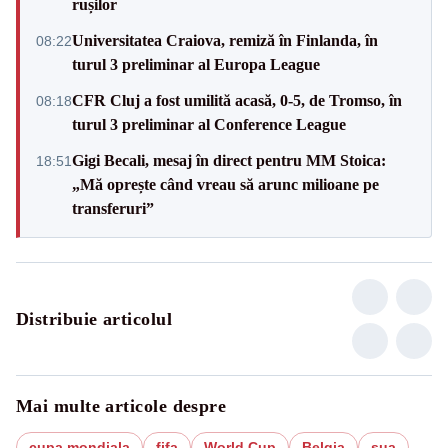
rușilor
Universitatea Craiova, remiză în Finlanda, în
08:22
turul 3 preliminar al Europa League
CFR Cluj a fost umilită acasă, 0-5, de Tromso, în
08:18
turul 3 preliminar al Conference League
Gigi Becali, mesaj în direct pentru MM Stoica:
18:51
„Mă oprește când vreau să arunc milioane pe
transferuri”
Distribuie articolul
Mai multe articole despre
cupa mondiala
fifa
World Cup
Belgia
sua