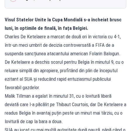
Visul Statelor Unite la Cupa Mondială s-a încheiat brusc
luni, în optimile de finală, în fața Belgiei.
Charles De Ketelaere a marcat de două ori în victoria cu 4-1,
într-un meci umbrit de decizia controversată a FIFA de a
suspenda sancțiunea atacantului american Folarin Balogun.
De Ketelaere a deschis scorul pentru Belgia în minutul 9, cu o
reluare simplă din apropiere, profitând din plin de începutul
ezitant al SUA și reducând rapid entuziasmul publicului
favorabil gazdelor.
Malik Tillman a egalat în minutul 31, cu o lovitură liberă
deviată care l-a păcălit pe Thibaut Courtois, dar De Ketelaere a
readus Belgia în avantaj puțin peste un minut mai târziu, cu o
lovitură de cap la bara a doua.
SUA au jucat cu mai multă autoritate după pauză, până când o