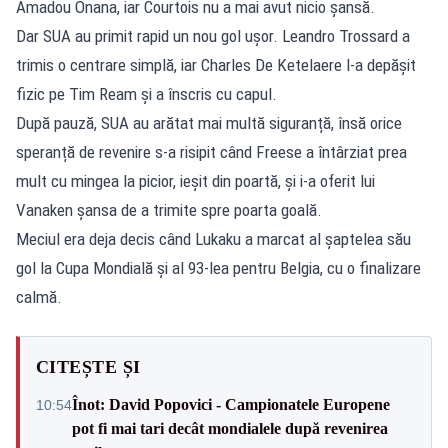
Amadou Onana, iar Courtois nu a mai avut nicio șansă.
Dar SUA au primit rapid un nou gol ușor. Leandro Trossard a
trimis o centrare simplă, iar Charles De Ketelaere l-a depășit
fizic pe Tim Ream și a înscris cu capul.
După pauză, SUA au arătat mai multă siguranță, însă orice
speranță de revenire s-a risipit când Freese a întârziat prea
mult cu mingea la picior, ieșit din poartă, și i-a oferit lui
Vanaken șansa de a trimite spre poarta goală.
Meciul era deja decis când Lukaku a marcat al șaptelea său
gol la Cupa Mondială și al 93-lea pentru Belgia, cu o finalizare
calmă.
CITEȘTE ȘI
Înot: David Popovici - Campionatele Europene
10:54
pot fi mai tari decât mondialele după revenirea