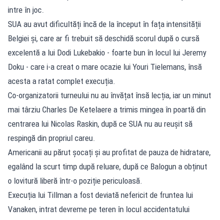
intre în joc.
SUA au avut dificultăți încă de la început în fața intensității
Belgiei și, care ar fi trebuit să deschidă scorul după o cursă
excelentă a lui Dodi Lukebakio - foarte bun în locul lui Jeremy
Doku - care i-a creat o mare ocazie lui Youri Tielemans, însă
acesta a ratat complet execuția.
Co-organizatorii turneului nu au învățat însă lecția, iar un minut
mai târziu Charles De Ketelaere a trimis mingea în poartă din
centrarea lui Nicolas Raskin, după ce SUA nu au reușit să
respingă din propriul careu.
Americanii au părut șocați și au profitat de pauza de hidratare,
egalând la scurt timp după reluare, după ce Balogun a obținut
o lovitură liberă într-o poziție periculoasă.
Execuția lui Tillman a fost deviată nefericit de fruntea lui
Vanaken, intrat devreme pe teren în locul accidentatului