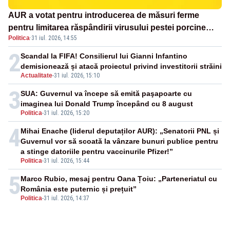
AUR a votat pentru introducerea de măsuri ferme
pentru limitarea răspândirii virusului pestei porcine
Politica
·
31 iul. 2026, 14:55
africane
2
Scandal la FIFA! Consilierul lui Gianni Infantino
demisionează și atacă proiectul privind investitorii străini
Actualitate
-
31 iul. 2026, 15:10
3
SUA: Guvernul va începe să emită paşapoarte cu
imaginea lui Donald Trump începând cu 8 august
Politica
-
31 iul. 2026, 15:20
4
Mihai Enache (liderul deputaților AUR): „Senatorii PNL și
Guvernul vor să scoată la vânzare bunuri publice pentru
a stinge datoriile pentru vaccinurile Pfizer!”
Politica
-
31 iul. 2026, 15:44
5
Marco Rubio, mesaj pentru Oana Țoiu: „Parteneriatul cu
România este puternic și prețuit”
Politica
-
31 iul. 2026, 14:37