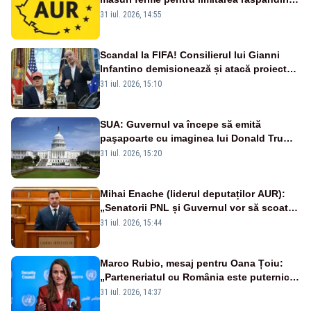
virusului pestei porcine africane
31 iul. 2026, 14:55
Scandal la FIFA! Consilierul lui Gianni
Infantino demisionează și atacă proiectul
privind investitorii străini
31 iul. 2026, 15:10
SUA: Guvernul va începe să emită
paşapoarte cu imaginea lui Donald Trump
începând cu 8 august
31 iul. 2026, 15:20
Mihai Enache (liderul deputaților AUR):
„Senatorii PNL și Guvernul vor să scoată
la vânzare bunuri publice pentru a stinge
31 iul. 2026, 15:44
datoriile pentru vaccinurile Pfizer!”
Marco Rubio, mesaj pentru Oana Țoiu:
„Parteneriatul cu România este puternic
și prețuit”
31 iul. 2026, 14:37