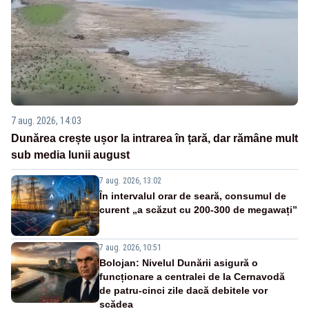
7 aug. 2026, 14:03
Dunărea crește ușor la intrarea în țară, dar rămâne mult
sub media lunii august
7 aug. 2026, 13:02
În intervalul orar de seară, consumul de
curent „a scăzut cu 200-300 de megawați”
7 aug. 2026, 10:51
Bolojan: Nivelul Dunării asigură o
funcționare a centralei de la Cernavodă
de patru-cinci zile dacă debitele vor
scădea