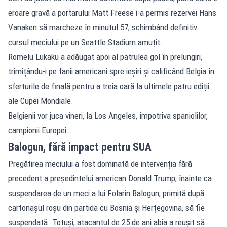
eroare gravă a portarului Matt Freese i-a permis rezervei Hans
Vanaken să marcheze în minutul 57, schimbând definitiv
cursul meciului pe un Seattle Stadium amuțit.
Romelu Lukaku a adăugat apoi al patrulea gol în prelungiri,
trimițându-i pe fanii americani spre ieșiri și calificând Belgia în
sferturile de finală pentru a treia oară la ultimele patru ediții
ale Cupei Mondiale.
Belgienii vor juca vineri, la Los Angeles, împotriva spaniolilor,
campionii Europei.
Balogun, fără impact pentru SUA
Pregătirea meciului a fost dominată de intervenția fără
precedent a președintelui american Donald Trump, înainte ca
suspendarea de un meci a lui Folarin Balogun, primită după
cartonașul roșu din partida cu Bosnia și Herțegovina, să fie
suspendată. Totuși, atacantul de 25 de ani abia a reușit să