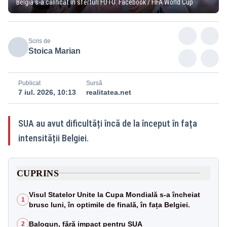
Belgia s-a calificat în sferturi FOTO: Facebook / FIFA World Cup
Scris de
Stoica Marian
Publicat
Sursă
7 iul. 2026, 10:13
realitatea.net
SUA au avut dificultăți încă de la început în fața
intensității Belgiei.
CUPRINS
Visul Statelor Unite la Cupa Mondială s-a încheiat
1
brusc luni, în optimile de finală, în fața Belgiei.
Balogun, fără impact pentru SUA
2