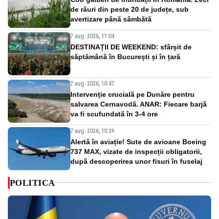
de râuri din peste 20 de județe, sub
avertizare până sâmbătă
7 aug. 2026, 11:04
DESTINAȚII DE WEEKEND: sfârșit de
săptămână în București și în țară
7 aug. 2026, 10:47
Intervenție crucială pe Dunăre pentru
salvarea Cernavodă. ANAR: Fiecare barjă
va fi scufundată în 3-4 ore
7 aug. 2026, 10:39
Alertă în aviație! Sute de avioane Boeing
737 MAX, vizate de inspecții obligatorii,
după descoperirea unor fisuri în fuselaj
POLITICA