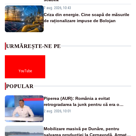
7 aug. 2026, 10:43
Criza din energie. Cine scapă de măsurile
de raționalizare impuse de Bolojan
URMĂREȘTE-NE PE
YouTube
POPULAR
Piperea (AUR): România a evitat
retrogradarea la junk pentru că era o
catastrofă pentru bănci și fondurile de
2 aug. 2026, 10:01
pensii
Mobilizare masivă pe Dunăre, pentru
salvarea producției la Cernavodă. Armata