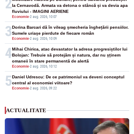
2
la Cernavodă. Armata va detona o stâncă și va devia apa
fluviului - IMAGINI AERIENE
Economie
-
2 aug. 2026, 10:07
3
Dorina Barcari dă în vileag șmecheria înghețării pensiilor.
Sumele uriașe pierdute de fiecare român
Economie
-
2 aug. 2026, 10:09
4
Mihai Chirica, atac devastator la adresa progresiștilor lui
Bolojan: Trebuie să protejăm și natura, dar nu șținem
omaneii în stare permanentă de alertă
Economie
-
2 aug. 2026, 10:12
5
Daniel Udrescu: De ce patrimoniul va deveni conceptul
central al economiei viitoare?
Economie
-
2 aug. 2026, 09:22
ACTUALITATE