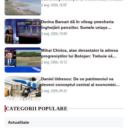
va detona o stâncă și va devia apa
2 aug. 2026, 10:07
fluviului - IMAGINI AERIENE
Dorina Barcari dă în vileag șmecheria
înghețării pensiilor. Sumele uriașe
pierdute de fiecare român
2 aug. 2026, 10:09
Mihai Chirica, atac devastator la adresa
progresiștilor lui Bolojan: Trebuie să
protejăm și natura, dar nu șținem omaneii
2 aug. 2026, 10:12
în stare permanentă de alertă
Daniel Udrescu: De ce patrimoniul va
deveni conceptul central al economiei
viitoare?
2 aug. 2026, 09:22
CATEGORII POPULARE
Actualitate