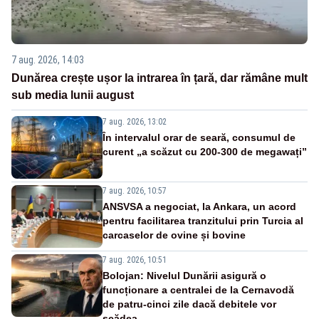
7 aug. 2026, 14:03
Dunărea crește ușor la intrarea în țară, dar rămâne mult
sub media lunii august
7 aug. 2026, 13:02
În intervalul orar de seară, consumul de
curent „a scăzut cu 200-300 de megawați”
7 aug. 2026, 10:57
ANSVSA a negociat, la Ankara, un acord
pentru facilitarea tranzitului prin Turcia al
carcaselor de ovine și bovine
7 aug. 2026, 10:51
Bolojan: Nivelul Dunării asigură o
funcționare a centralei de la Cernavodă
de patru-cinci zile dacă debitele vor
scădea