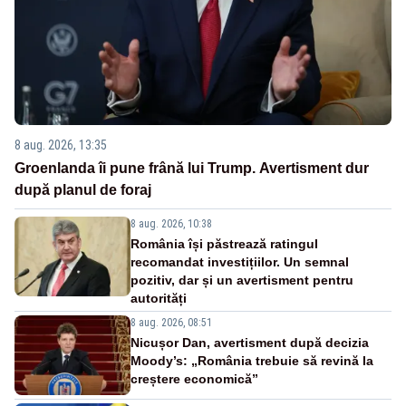
8 aug. 2026, 13:35
Groenlanda îi pune frână lui Trump. Avertisment dur
după planul de foraj
8 aug. 2026, 10:38
România își păstrează ratingul
recomandat investițiilor. Un semnal
pozitiv, dar și un avertisment pentru
autorități
8 aug. 2026, 08:51
Nicușor Dan, avertisment după decizia
Moody’s: „România trebuie să revină la
creștere economică”