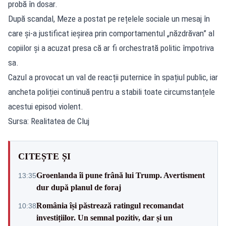
probă în dosar.
După scandal, Meze a postat pe rețelele sociale un mesaj în
care și-a justificat ieșirea prin comportamentul „năzdrăvan” al
copiilor și a acuzat presa că ar fi orchestrată politic împotriva
sa.
Cazul a provocat un val de reacții puternice în spațiul public, iar
ancheta poliției continuă pentru a stabili toate circumstanțele
acestui episod violent.
Sursa: Realitatea de Cluj
CITEȘTE ȘI
Groenlanda îi pune frână lui Trump. Avertisment
13:35
dur după planul de foraj
România își păstrează ratingul recomandat
10:38
investițiilor. Un semnal pozitiv, dar și un