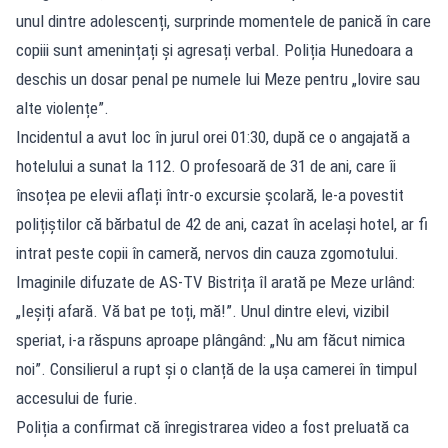
unul dintre adolescenți, surprinde momentele de panică în care
copiii sunt amenințați și agresați verbal. Poliția Hunedoara a
deschis un dosar penal pe numele lui Meze pentru „lovire sau
alte violențe”.
Incidentul a avut loc în jurul orei 01:30, după ce o angajată a
hotelului a sunat la 112. O profesoară de 31 de ani, care îi
însoțea pe elevii aflați într-o excursie școlară, le-a povestit
polițiștilor că bărbatul de 42 de ani, cazat în același hotel, ar fi
intrat peste copii în cameră, nervos din cauza zgomotului.
Imaginile difuzate de AS-TV Bistrița îl arată pe Meze urlând:
„Ieșiți afară. Vă bat pe toți, mă!”. Unul dintre elevi, vizibil
speriat, i-a răspuns aproape plângând: „Nu am făcut nimica
noi”. Consilierul a rupt și o clanță de la ușa camerei în timpul
accesului de furie.
Poliția a confirmat că înregistrarea video a fost preluată ca