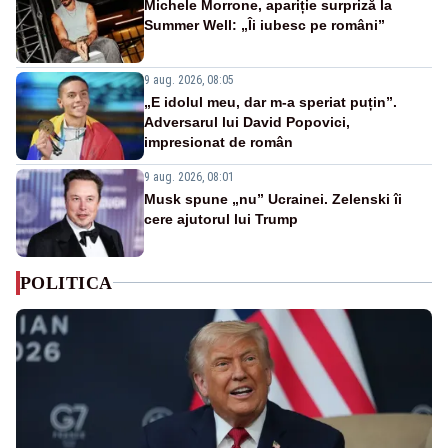
Michele Morrone, apariție surpriză la
Summer Well: „Îi iubesc pe români”
9 aug. 2026, 08:05
„E idolul meu, dar m-a speriat puțin”.
Adversarul lui David Popovici,
impresionat de român
9 aug. 2026, 08:01
Musk spune „nu” Ucrainei. Zelenski îi
cere ajutorul lui Trump
POLITICA