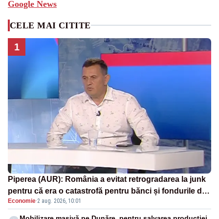
Google News
CELE MAI CITITE
1
Piperea (AUR): România a evitat retrogradarea la junk
pentru că era o catastrofă pentru bănci și fondurile de
Economie
·
2 aug. 2026, 10:01
pensii
Mobilizare masivă pe Dunăre, pentru salvarea producției