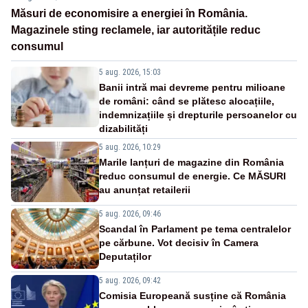
Măsuri de economisire a energiei în România.
Magazinele sting reclamele, iar autoritățile reduc
consumul
5 aug. 2026, 15:03
Banii intră mai devreme pentru milioane
de români: când se plătesc alocațiile,
indemnizațiile și drepturile persoanelor cu
dizabilități
5 aug. 2026, 10:29
Marile lanțuri de magazine din România
reduc consumul de energie. Ce MĂSURI
au anunțat retailerii
5 aug. 2026, 09:46
Scandal în Parlament pe tema centralelor
pe cărbune. Vot decisiv în Camera
Deputaților
5 aug. 2026, 09:42
Comisia Europeană susține că România