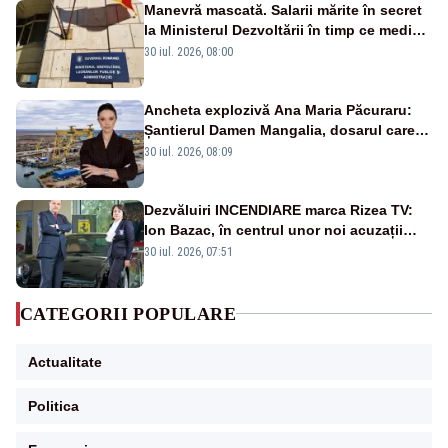
Manevră mascată. Salarii mărite în secret
la Ministerul Dezvoltării în timp ce medicii
ies în stradă
30 iul. 2026, 08:00
Ancheta explozivă Ana Maria Păcuraru:
Șantierul Damen Mangalia, dosarul care
scufundă apărarea României
30 iul. 2026, 08:09
Dezvăluiri INCENDIARE marca Rizea TV:
Ion Bazac, în centrul unor noi acuzații
publice
30 iul. 2026, 07:51
CATEGORII POPULARE
Actualitate
Politica