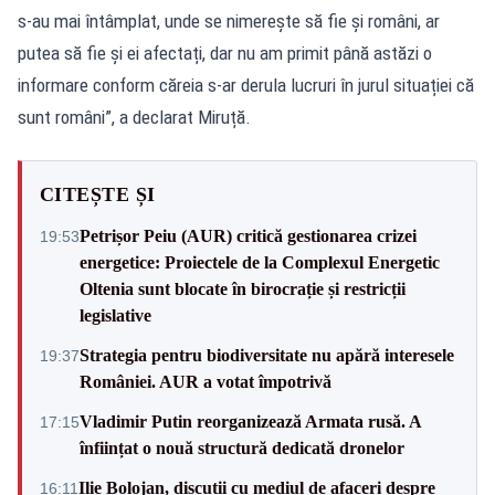
s-au mai întâmplat, unde se nimerește să fie și români, ar
putea să fie și ei afectați, dar nu am primit până astăzi o
informare conform căreia s-ar derula lucruri în jurul situației că
sunt români”, a declarat Miruță.
CITEȘTE ȘI
Petrișor Peiu (AUR) critică gestionarea crizei
19:53
energetice: Proiectele de la Complexul Energetic
Oltenia sunt blocate în birocrație și restricții
legislative
Strategia pentru biodiversitate nu apără interesele
19:37
României. AUR a votat împotrivă
Vladimir Putin reorganizează Armata rusă. A
17:15
înființat o nouă structură dedicată dronelor
Ilie Bolojan, discuții cu mediul de afaceri despre
16:11