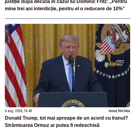
justiție după decizia în cazul lui Dominic Fritz: „Pentru
mine trei ani interdicție, pentru el o reducere de 10%”
4 aug. 2026, 16:48
Ionuț Nichita
Donald Trump, tot mai aproape de un acord cu Iranul?
Strâmtoarea Ormuz ar putea fi redeschisă