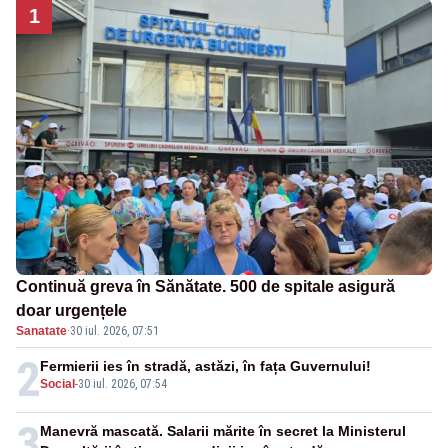
1
Continuă greva în Sănătate. 500 de spitale asigură
doar urgențele
Sanatate
·
30 iul. 2026, 07:51
2
Fermierii ies în stradă, astăzi, în fața Guvernului!
Social
-
30 iul. 2026, 07:54
3
Manevră mascată. Salarii mărite în secret la Ministerul