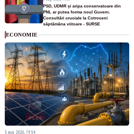
PSD, UDMR și aripa conservatoare din
PNL ar putea forma noul Guvern.
Consultări cruciale la Cotroceni
săptămâna viitoare - SURSE
ECONOMIE
5 aug. 2026, 19:54