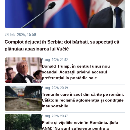
24 feb. 2026, 15:50
Complot dejucat în Serbia: doi bărbați, suspectați că
plănuiau asasinarea lui Vučić
5 aug. 2026, 21:52
Donald Trump, în centrul unui nou
scandal. Acuzații privind accesul
preferențial la postările sale
5 aug. 2026, 20:49
Trenurile care îi scot din sărite pe români.
Călătorii reclamă aglomerația și condițiile
insuportabile
5 aug. 2026, 20:47
Ploile și vijeliile revin în România. Șefa
ANM:”Nu sunt suficiente pentru a