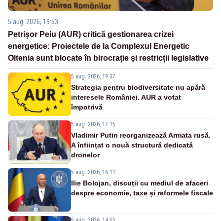
5 aug. 2026, 19:53
Petrișor Peiu (AUR) critică gestionarea crizei
energetice: Proiectele de la Complexul Energetic
Oltenia sunt blocate în birocrație și restricții legislative
5 aug. 2026, 19:37
Strategia pentru biodiversitate nu apără
interesele României. AUR a votat
împotrivă
5 aug. 2026, 17:15
Vladimir Putin reorganizează Armata rusă.
A înființat o nouă structură dedicată
dronelor
5 aug. 2026, 16:11
Ilie Bolojan, discuții cu mediul de afaceri
despre economie, taxe și reformele fiscale
5 aug. 2026, 14:55