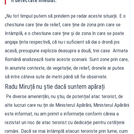
fi detectate imediat.
„Nu tot timpul putem să prindem pe radar aceste situații. E o
chestiune care ține de relief, care ține de zona prin care se
întâmplă, e o chestiune care ține și de zona în care se poate
angaja ținta respectivă, că nu-i suficient să dai o dronă jos
acasă, presupune explozia deasupra a două, trei case. Armata
Română analizează toate aceste scenarii. Sunt zone prin care,
în anumite contexte, de vegetație, de relief, dronele ar putea
să intre câteva sute de metri până să fie observate.
Radu Miruță nu știe dacă suntem apărați
Pe diverse amenințări, nu știu, de potențial atac terorist, de
alte lucruri care nu țin de Ministerul Apărării, Ministerul Apărării
este informat, nu am primit o informație conform căreia a
rezistat un risc de atac terorist cu dedicație pentru cetățenii
români. Dacă se mai întâmplă atacuri teroriste prin lume, cum