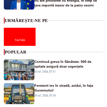
nu are probleme cu energia, în timp ce
țara importă masiv de la patru vecini
URMĂREȘTE-NE PE
YouTube
POPULAR
Continuă greva în Sănătate. 500 de
spitale asigură doar urgențele
30 iul. 2026, 07:51
Fermierii ies în stradă, astăzi, în fața
Guvernului!
30 iul. 2026, 07:54