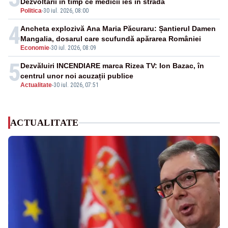
Dezvoltării în timp ce medicii ies în stradă
Politica
-
30 iul. 2026, 08:00
4
Ancheta explozivă Ana Maria Păcuraru: Șantierul Damen
Mangalia, dosarul care scufundă apărarea României
Economie
-
30 iul. 2026, 08:09
5
Dezvăluiri INCENDIARE marca Rizea TV: Ion Bazac, în
centrul unor noi acuzații publice
Actualitate
-
30 iul. 2026, 07:51
ACTUALITATE