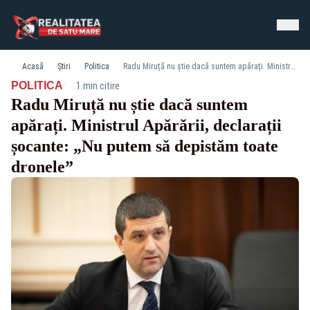
Acasă
Știri
Politica
Radu Miruță nu știe dacă suntem apărați. Ministrul Apărării, declarații șocante: „Nu putem să depistăm toate dronele”
·
POLITICA
1 min citire
Radu Miruță nu știe dacă suntem
apărați. Ministrul Apărării, declarații
șocante: „Nu putem să depistăm toate
dronele”