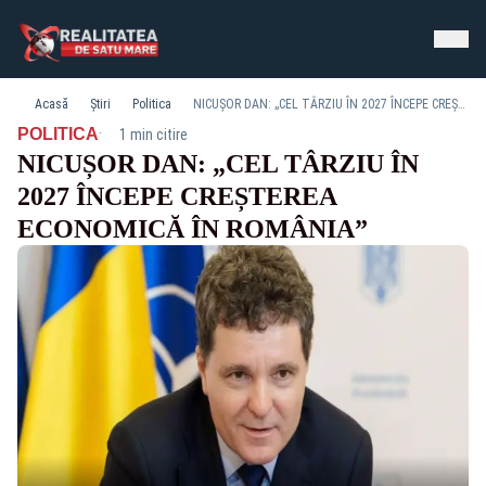
Acasă
Știri
Politica
NICUȘOR DAN: „CEL TÂRZIU ÎN 2027 ÎNCEPE CREȘTEREA ECONOMICĂ ÎN ROMÂNIA”
·
POLITICA
1 min citire
NICUȘOR DAN: „CEL TÂRZIU ÎN
2027 ÎNCEPE CREȘTEREA
ECONOMICĂ ÎN ROMÂNIA”