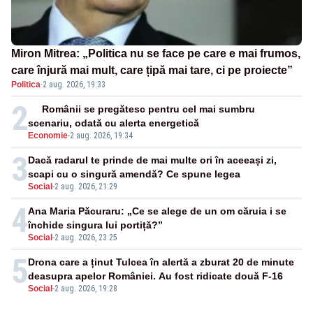
Miron Mitrea: „Politica nu se face pe care e mai frumos,
care înjură mai mult, care țipă mai tare, ci pe proiecte”
Politica
·
2 aug. 2026, 19:33
2
Românii se pregătesc pentru cel mai sumbru
scenariu, odată cu alerta energetică
Economie
-
2 aug. 2026, 19:34
3
Dacă radarul te prinde de mai multe ori în aceeași zi,
scapi cu o singură amendă? Ce spune legea
Social
-
2 aug. 2026, 21:29
4
Ana Maria Păcuraru: „Ce se alege de un om căruia i se
închide singura lui portiță?”
Social
-
2 aug. 2026, 23:25
5
Drona care a ținut Tulcea în alertă a zburat 20 de minute
deasupra apelor României. Au fost ridicate două F-16
Social
-
2 aug. 2026, 19:28