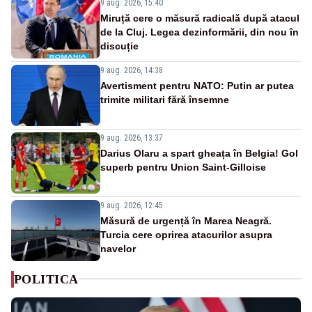
9 aug. 2026, 15:40
Miruță cere o măsură radicală după atacul
de la Cluj. Legea dezinformării, din nou în
discuție
9 aug. 2026, 14:38
Avertisment pentru NATO: Putin ar putea
trimite militari fără însemne
9 aug. 2026, 13:37
Darius Olaru a spart gheața în Belgia! Gol
superb pentru Union Saint-Gilloise
9 aug. 2026, 12:45
Măsură de urgență în Marea Neagră.
Turcia cere oprirea atacurilor asupra
navelor
POLITICA