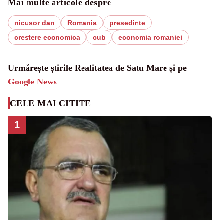
Mai multe articole despre
nicusor dan
Romania
presedinte
crestere economica
cub
economia romaniei
Urmărește știrile Realitatea de Satu Mare și pe
Google News
CELE MAI CITITE
1