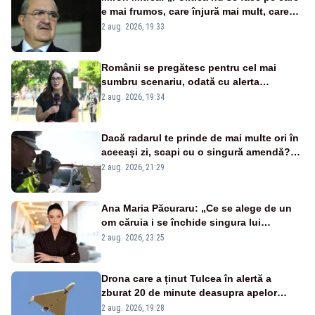
e mai frumos, care înjură mai mult, care
țipă mai tare, ci pe proiecte”
2 aug. 2026, 19:33
Românii se pregătesc pentru cel mai
sumbru scenariu, odată cu alerta
energetică
2 aug. 2026, 19:34
Dacă radarul te prinde de mai multe ori în
aceeași zi, scapi cu o singură amendă?
Ce spune legea
2 aug. 2026, 21:29
Ana Maria Păcuraru: „Ce se alege de un
om căruia i se închide singura lui
portiță?”
2 aug. 2026, 23:25
Drona care a ținut Tulcea în alertă a
zburat 20 de minute deasupra apelor
României. Au fost ridicate două F-16
2 aug. 2026, 19:28