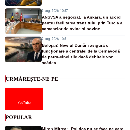
7 aug. 2026, 10:57
ANSVSA a negociat, la Ankara, un acord
pentru facilitarea tranzitului prin Turcia al
carcaselor de ovine și bovine
7 aug. 2026, 10:51
Bolojan: Nivelul Dunării asigură o
funcționare a centralei de la Cernavodă
de patru-cinci zile dacă debitele vor
scădea
URMĂREȘTE-NE PE
YouTube
POPULAR
Miron Mitrea: „Politica nu se face pe care