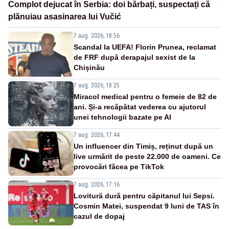
Complot dejucat în Serbia: doi bărbați, suspectați că
plănuiau asasinarea lui Vučić
7 aug. 2026, 18:56
Scandal la UEFA! Florin Prunea, reclamat
de FRF după derapajul sexist de la
Chișinău
7 aug. 2026, 18:25
Miracol medical pentru o femeie de 82 de
ani. Și-a recăpătat vederea cu ajutorul
unei tehnologii bazate pe AI
7 aug. 2026, 17:44
Un influencer din Timiș, reținut după un
live urmărit de peste 22.000 de oameni. Ce
provocări făcea pe TikTok
7 aug. 2026, 17:16
Lovitură dură pentru căpitanul lui Sepsi.
Cosmin Matei, suspendat 9 luni de TAS în
cazul de dopaj