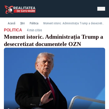
Acasă
Știri
Politica
Moment istoric. Administrația Trump a desecretizat documentele OZN
·
POLITICA
4 min citire
Moment istoric. Administrația Trump a
desecretizat documentele OZN