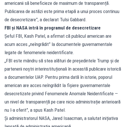
americanii să beneficieze de maximum de transparență.
Publicarea de astăzi este prima etapă a unui proces continuu
de desecretizare”, a declarat Tulsi Gabbard.
FBI și NASA intră în programul de desecretizare
Șeful FBI, Kash Patel, a afirmat că publicul american are
acum acces „neîngrădit” la documentele guvernamentale
legate de fenomenele neidentificate.
„FBI este mândru să stea alături de președintele Trump și de
partenerii noștri interinstituționali în această publicare istorică
a documentelor UAP. Pentru prima dată în istorie, poporul
american are acces neîngrădit la fișiere guvernamentale
desecretizate privind Fenomenele Anomale Neidentificate —
un nivel de transparență pe care nicio administrație anterioară
nu l-a oferit”, a spus Kash Patel.
Și administratorul NASA, Jared Isaacman, a salutat inițiativa
lansată de administrația americană.