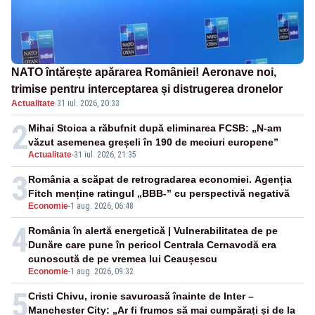
NATO întărește apărarea României! Aeronave noi,
trimise pentru interceptarea și distrugerea dronelor
Actualitate
·
31 iul. 2026, 20:33
2
Mihai Stoica a răbufnit după eliminarea FCSB: „N-am
văzut asemenea greșeli în 190 de meciuri europene”
Actualitate
-
31 iul. 2026, 21:35
3
România a scăpat de retrogradarea economiei. Agenția
Fitch menține ratingul „BBB-” cu perspectivă negativă
Economie
-
1 aug. 2026, 06:48
4
România în alertă energetică | Vulnerabilitatea de pe
Dunăre care pune în pericol Centrala Cernavodă era
cunoscută de pe vremea lui Ceaușescu
Economie
-
1 aug. 2026, 09:32
5
Cristi Chivu, ironie savuroasă înainte de Inter –
Manchester City: „Ar fi frumos să mai cumpărați și de la