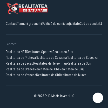
Contact
Termeni și condiții
Politică de confidențialitate
Cod de conduită
Parteneri:
Realitatea.NET
Realitatea Sportiva
Realitatea Star
Realitatea de Prahova
Realitatea de Covasna
Realitatea de Suceava
Realitatea de Bacau
Realitatea de Teleorman
Realitatea de Gorj
Realitatea de Oradea
Realitatea de Alba
Realitatea de Cluj
Realitatea de Vrancea
Realitatea de Olt
Realitatea de Mures
© 2026 PHG Media Invest LLC
YouTube