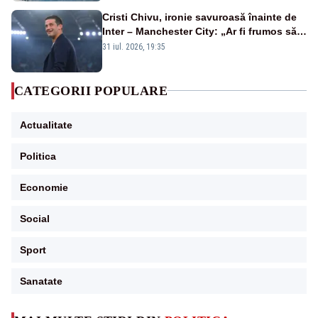
Cristi Chivu, ironie savuroasă înainte de
Inter – Manchester City: „Ar fi frumos să
mai cumpărați și de la noi”
31 iul. 2026, 19:35
CATEGORII POPULARE
Actualitate
Politica
Economie
Social
Sport
Sanatate