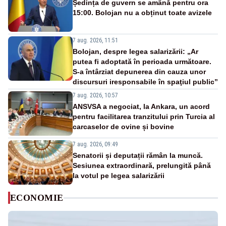
Ședința de guvern se amână pentru ora
15:00. Bolojan nu a obținut toate avizele
7 aug. 2026, 11:51
Bolojan, despre legea salarizării: „Ar
putea fi adoptată în perioada următoare.
S-a întârziat depunerea din cauza unor
discursuri iresponsabile în spaţiul public”
7 aug. 2026, 10:57
ANSVSA a negociat, la Ankara, un acord
pentru facilitarea tranzitului prin Turcia al
carcaselor de ovine și bovine
7 aug. 2026, 09:49
Senatorii și deputații rămân la muncă.
Sesiunea extraordinară, prelungită până
la votul pe legea salarizării
ECONOMIE