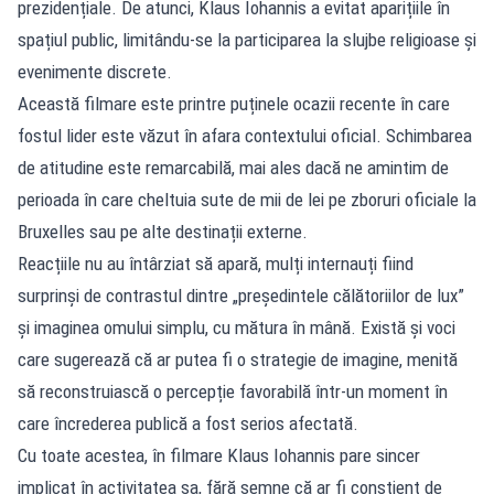
prezidențiale. De atunci, Klaus Iohannis a evitat aparițiile în
spațiul public, limitându-se la participarea la slujbe religioase și
evenimente discrete.
Această filmare este printre puținele ocazii recente în care
fostul lider este văzut în afara contextului oficial. Schimbarea
de atitudine este remarcabilă, mai ales dacă ne amintim de
perioada în care cheltuia sute de mii de lei pe zboruri oficiale la
Bruxelles sau pe alte destinații externe.
Reacțiile nu au întârziat să apară, mulți internauți fiind
surprinși de contrastul dintre „președintele călătoriilor de lux”
și imaginea omului simplu, cu mătura în mână. Există și voci
care sugerează că ar putea fi o strategie de imagine, menită
să reconstruiască o percepție favorabilă într-un moment în
care încrederea publică a fost serios afectată.
Cu toate acestea, în filmare Klaus Iohannis pare sincer
implicat în activitatea sa, fără semne că ar fi conștient de