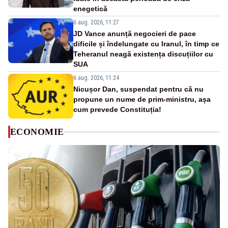
enegetică
6 aug. 2026, 11:27
JD Vance anunță negocieri de pace
dificile și îndelungate cu Iranul, în timp ce
Teheranul neagă existența discuțiilor cu
SUA
6 aug. 2026, 11:24
Nicușor Dan, suspendat pentru că nu
propune un nume de prim-ministru, așa
cum prevede Constituția!
ECONOMIE