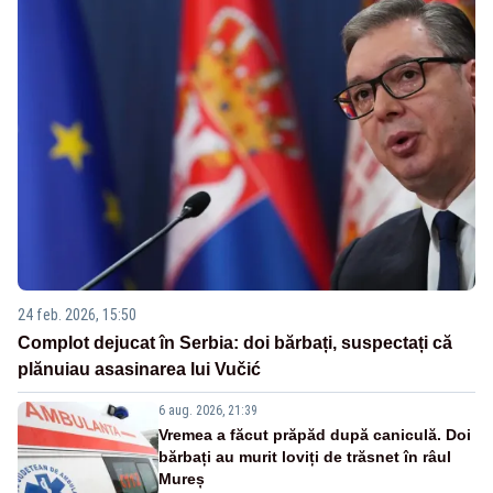
24 feb. 2026, 15:50
Complot dejucat în Serbia: doi bărbați, suspectați că
plănuiau asasinarea lui Vučić
6 aug. 2026, 21:39
Vremea a făcut prăpăd după caniculă. Doi
bărbați au murit loviți de trăsnet în râul
Mureș