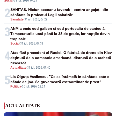
Social
·
31 iul. 2026, 07:24
ridicate de la sol
2
SANITAS: Niciun scenariu favorabil pentru angajații din
sănătate în proiectul Legii salarizării
Sanatate
-
31 iul. 2026, 07:29
3
ANM a emis cod galben și cod portocaliu de caniculă.
Temperaturile urcă până la 38 de grade, iar nopțile devin
tropicale
Social
-
31 iul. 2026, 07:39
4
Atac fără precedent al Rusiei. O fabrică de drone din Kiev
deținută de o companie americană, distrusă de o rachetă
rusească
Actualitate
-
31 iul. 2026, 07:40
5
Lia Olguța Vasilescu: ”Ce se întâmplă în sănătate este o
bătaie de joc. Se guvernează extraordinar de prost”
Politica
-
30 iul. 2026, 23:24
ACTUALITATE