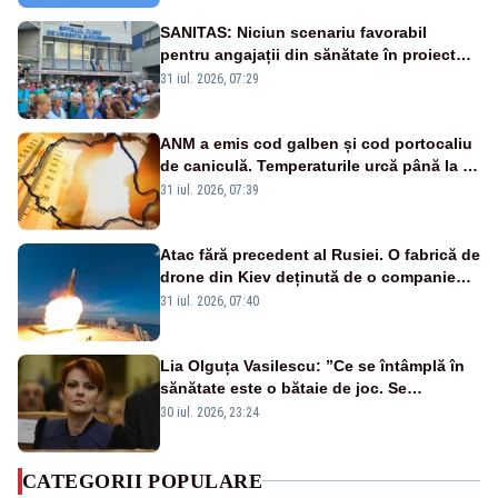
SANITAS: Niciun scenariu favorabil
pentru angajații din sănătate în proiectul
Legii salarizării
31 iul. 2026, 07:29
ANM a emis cod galben și cod portocaliu
de caniculă. Temperaturile urcă până la 38
de grade, iar nopțile devin tropicale
31 iul. 2026, 07:39
Atac fără precedent al Rusiei. O fabrică de
drone din Kiev deținută de o companie
americană, distrusă de o rachetă
31 iul. 2026, 07:40
rusească
Lia Olguța Vasilescu: ”Ce se întâmplă în
sănătate este o bătaie de joc. Se
guvernează extraordinar de prost”
30 iul. 2026, 23:24
CATEGORII POPULARE