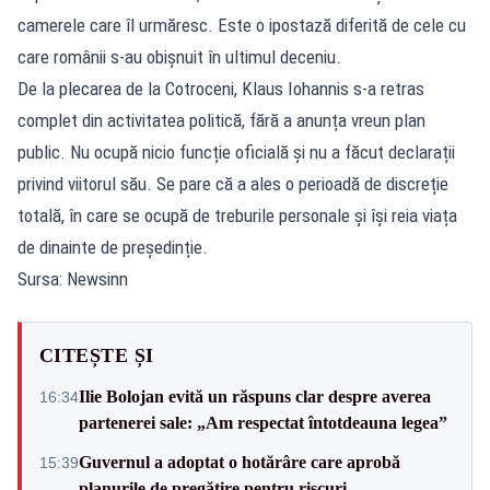
camerele care îl urmăresc. Este o ipostază diferită de cele cu
care românii s-au obișnuit în ultimul deceniu.
De la plecarea de la Cotroceni, Klaus Iohannis s-a retras
complet din activitatea politică, fără a anunța vreun plan
public. Nu ocupă nicio funcție oficială și nu a făcut declarații
privind viitorul său. Se pare că a ales o perioadă de discreție
totală, în care se ocupă de treburile personale și își reia viața
de dinainte de președinție.
Sursa: Newsinn
CITEȘTE ȘI
Ilie Bolojan evită un răspuns clar despre averea
16:34
partenerei sale: „Am respectat întotdeauna legea”
Guvernul a adoptat o hotărâre care aprobă
15:39
planurile de pregătire pentru riscuri