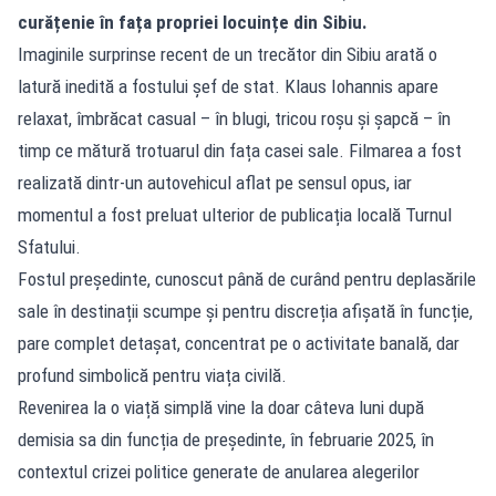
curățenie în fața propriei locuințe din Sibiu.
Imaginile surprinse recent de un trecător din Sibiu arată o
latură inedită a fostului șef de stat. Klaus Iohannis apare
relaxat, îmbrăcat casual – în blugi, tricou roșu și șapcă – în
timp ce mătură trotuarul din fața casei sale. Filmarea a fost
realizată dintr-un autovehicul aflat pe sensul opus, iar
momentul a fost preluat ulterior de publicația locală Turnul
Sfatului.
Fostul președinte, cunoscut până de curând pentru deplasările
sale în destinații scumpe și pentru discreția afișată în funcție,
pare complet detașat, concentrat pe o activitate banală, dar
profund simbolică pentru viața civilă.
Revenirea la o viață simplă vine la doar câteva luni după
demisia sa din funcția de președinte, în februarie 2025, în
contextul crizei politice generate de anularea alegerilor