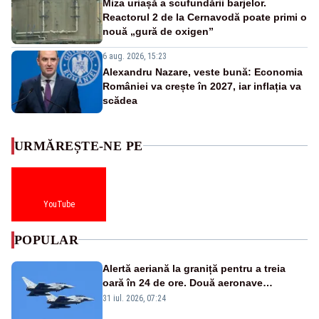
Miza uriașă a scufundării barjelor.
Reactorul 2 de la Cernavodă poate primi o
nouă „gură de oxigen”
6 aug. 2026, 15:23
Alexandru Nazare, veste bună: Economia
României va crește în 2027, iar inflația va
scădea
URMĂREȘTE-NE PE
YouTube
POPULAR
Alertă aeriană la graniță pentru a treia
oară în 24 de ore. Două aeronave
Eurofighter britanice au fost ridicate de la
31 iul. 2026, 07:24
sol