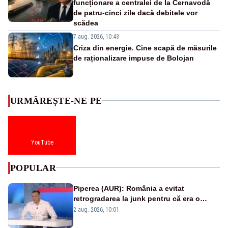
funcționare a centralei de la Cernavodă
de patru-cinci zile dacă debitele vor
scădea
7 aug. 2026, 10:43
Criza din energie. Cine scapă de măsurile
de raționalizare impuse de Bolojan
URMĂREȘTE-NE PE
YouTube
POPULAR
Piperea (AUR): România a evitat
retrogradarea la junk pentru că era o
catastrofă pentru bănci și fondurile de
2 aug. 2026, 10:01
pensii