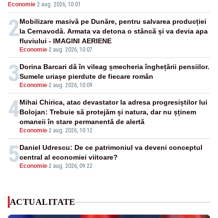
Economie
·
2 aug. 2026, 10:01
pensii
2
Mobilizare masivă pe Dunăre, pentru salvarea producției
la Cernavodă. Armata va detona o stâncă și va devia apa
fluviului - IMAGINI AERIENE
Economie
-
2 aug. 2026, 10:07
3
Dorina Barcari dă în vileag șmecheria înghețării pensiilor.
Sumele uriașe pierdute de fiecare român
Economie
-
2 aug. 2026, 10:09
4
Mihai Chirica, atac devastator la adresa progresiștilor lui
Bolojan: Trebuie să protejăm și natura, dar nu șținem
omaneii în stare permanentă de alertă
Economie
-
2 aug. 2026, 10:12
5
Daniel Udrescu: De ce patrimoniul va deveni conceptul
central al economiei viitoare?
Economie
-
2 aug. 2026, 09:22
ACTUALITATE