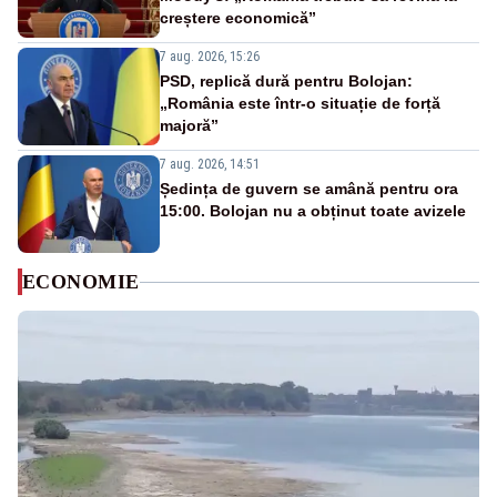
creștere economică”
7 aug. 2026, 15:26
PSD, replică dură pentru Bolojan:
„România este într-o situație de forță
majoră”
7 aug. 2026, 14:51
Ședința de guvern se amână pentru ora
15:00. Bolojan nu a obținut toate avizele
ECONOMIE