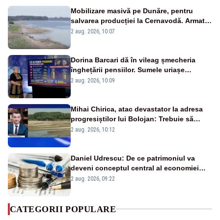
Mobilizare masivă pe Dunăre, pentru
salvarea producției la Cernavodă. Armata
va detona o stâncă și va devia apa
2 aug. 2026, 10:07
fluviului - IMAGINI AERIENE
Dorina Barcari dă în vileag șmecheria
înghețării pensiilor. Sumele uriașe
pierdute de fiecare român
2 aug. 2026, 10:09
Mihai Chirica, atac devastator la adresa
progresiștilor lui Bolojan: Trebuie să
protejăm și natura, dar nu șținem omaneii
2 aug. 2026, 10:12
în stare permanentă de alertă
Daniel Udrescu: De ce patrimoniul va
deveni conceptul central al economiei
viitoare?
2 aug. 2026, 09:22
CATEGORII POPULARE