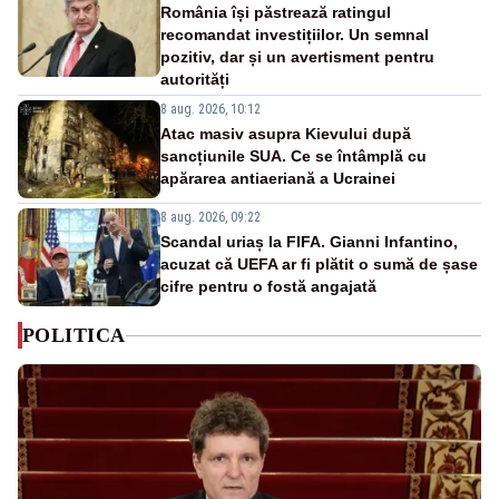
România își păstrează ratingul
recomandat investițiilor. Un semnal
pozitiv, dar și un avertisment pentru
autorități
8 aug. 2026, 10:12
Atac masiv asupra Kievului după
sancțiunile SUA. Ce se întâmplă cu
apărarea antiaeriană a Ucrainei
8 aug. 2026, 09:22
Scandal uriaș la FIFA. Gianni Infantino,
acuzat că UEFA ar fi plătit o sumă de șase
cifre pentru o fostă angajată
POLITICA