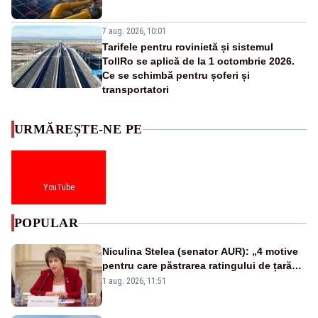
7 aug. 2026, 10:01
Tarifele pentru rovinietă și sistemul
TollRo se aplică de la 1 octombrie 2026.
Ce se schimbă pentru șoferi și
transportatori
URMĂREȘTE-NE PE
YouTube
POPULAR
Niculina Stelea (senator AUR): „4 motive
pentru care păstrarea ratingului de țară
nu este o reușită pentru Guvernul
1 aug. 2026, 11:51
Bolojan”