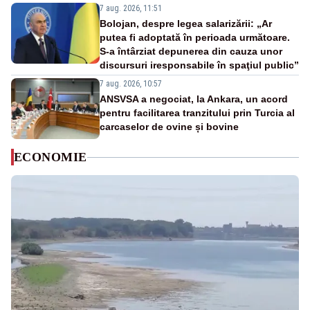
7 aug. 2026, 11:51
Bolojan, despre legea salarizării: „Ar
putea fi adoptată în perioada următoare.
S-a întârziat depunerea din cauza unor
discursuri iresponsabile în spaţiul public”
7 aug. 2026, 10:57
ANSVSA a negociat, la Ankara, un acord
pentru facilitarea tranzitului prin Turcia al
carcaselor de ovine și bovine
ECONOMIE