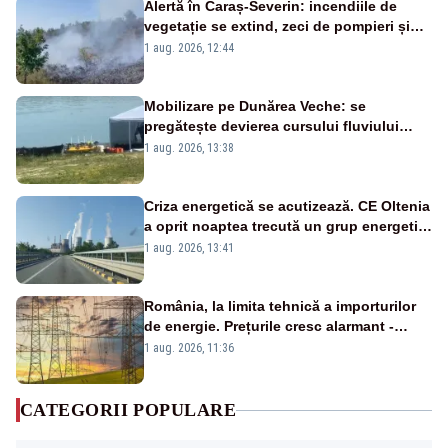
Alertă în Caraș-Severin: incendiile de
vegetație se extind, zeci de pompieri și
silvicultori se luptă cu flăcările - VIDEO
1 aug. 2026, 12:44
Mobilizare pe Dunărea Veche: se
pregătește devierea cursului fluviului
către Cernavodă – VIDEO
1 aug. 2026, 13:38
Criza energetică se acutizează. CE Oltenia
a oprit noaptea trecută un grup energetic
de la Rovinari
1 aug. 2026, 13:41
România, la limita tehnică a importurilor
de energie. Prețurile cresc alarmant -
Analiză Realitatea Plus
1 aug. 2026, 11:36
CATEGORII POPULARE