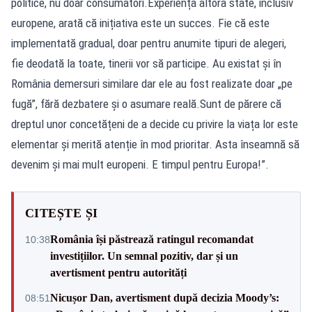
politice, nu doar consumatori.Experiența altora state, inclusiv
europene, arată că inițiativa este un succes. Fie că este
implementată gradual, doar pentru anumite tipuri de alegeri,
fie deodată la toate, tinerii vor să participe. Au existat și în
România demersuri similare dar ele au fost realizate doar „pe
fugă”, fără dezbatere și o asumare reală.Sunt de părere că
dreptul unor concetățeni de a decide cu privire la viața lor este
elementar și merită atenție în mod prioritar. Asta înseamnă să
devenim și mai mult europeni. E timpul pentru Europa!”.
CITEȘTE ȘI
România își păstrează ratingul recomandat
10:38
investițiilor. Un semnal pozitiv, dar și un
avertisment pentru autorități
Nicușor Dan, avertisment după decizia Moody’s:
08:51