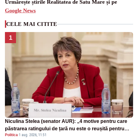
Urmărește știrile Realitatea de Satu Mare și pe
Google News
CELE MAI CITITE
1
Niculina Stelea (senator AUR): „4 motive pentru care
păstrarea ratingului de țară nu este o reușită pentru
Politica
·
1 aug. 2026, 11:51
Guvernul Bolojan”