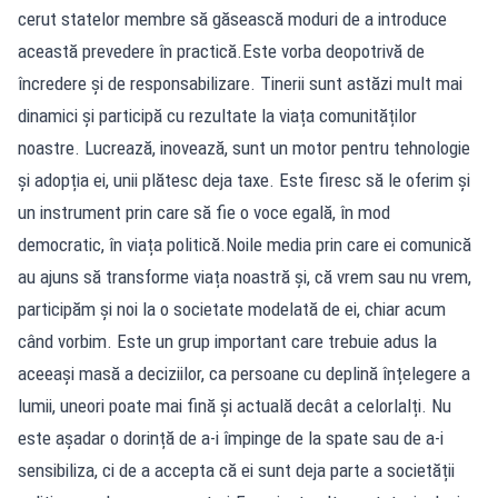
cerut statelor membre să găsească moduri de a introduce
această prevedere în practică.Este vorba deopotrivă de
încredere și de responsabilizare. Tinerii sunt astăzi mult mai
dinamici și participă cu rezultate la viața comunităților
noastre. Lucrează, inovează, sunt un motor pentru tehnologie
și adopția ei, unii plătesc deja taxe. Este firesc să le oferim și
un instrument prin care să fie o voce egală, în mod
democratic, în viața politică.Noile media prin care ei comunică
au ajuns să transforme viața noastră și, că vrem sau nu vrem,
participăm și noi la o societate modelată de ei, chiar acum
când vorbim. Este un grup important care trebuie adus la
aceeași masă a deciziilor, ca persoane cu deplină înțelegere a
lumii, uneori poate mai fină și actuală decât a celorlalți. Nu
este așadar o dorință de a-i împinge de la spate sau de a-i
sensibiliza, ci de a accepta că ei sunt deja parte a societății