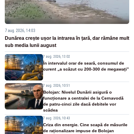
7 aug. 2026, 14:03
Dunărea crește ușor la intrarea în țară, dar rămâne mult
sub media lunii august
7 aug. 2026, 13:02
În intervalul orar de seară, consumul de
curent „a scăzut cu 200-300 de megawați”
7 aug. 2026, 10:51
Bolojan: Nivelul Dunării asigură o
funcționare a centralei de la Cernavodă
de patru-cinci zile dacă debitele vor
scădea
7 aug. 2026, 10:43
Criza din energie. Cine scapă de măsurile
de raționalizare impuse de Bolojan