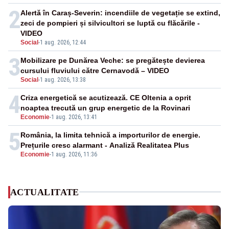
2
Alertă în Caraș-Severin: incendiile de vegetație se extind,
zeci de pompieri și silvicultori se luptă cu flăcările -
VIDEO
Social
-
1 aug. 2026, 12:44
3
Mobilizare pe Dunărea Veche: se pregătește devierea
cursului fluviului către Cernavodă – VIDEO
Social
-
1 aug. 2026, 13:38
4
Criza energetică se acutizează. CE Oltenia a oprit
noaptea trecută un grup energetic de la Rovinari
Economie
-
1 aug. 2026, 13:41
5
România, la limita tehnică a importurilor de energie.
Prețurile cresc alarmant - Analiză Realitatea Plus
Economie
-
1 aug. 2026, 11:36
ACTUALITATE