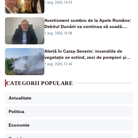
Păcuraru explică decizia magistraților
1 aug. 2026, 14:39
Avertisment sumbru de la Apele Române:
Debitul Dunării va continua să scadă.
Cernavodă s-ar putea închide în 4 zile
1 aug. 2026, 18:08
Alertă în Caraș-Severin: incendiile de
vegetație se extind, zeci de pompieri și
silvicultori se luptă cu flăcările - VIDEO
1 aug. 2026, 12:44
CATEGORII POPULARE
Actualitate
Politica
Economie