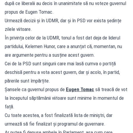
după ce liberalii au decis în unanimitate să nu voteze guvernul
propus de Eugen Tomac.
Urmează decizii și în UDMR, dar și în PSD vor exista ședințe
zilele viitoare.
În privința celor de la UDMR, tonul a fost dat deja de liderul
partidului, Kelemen Hunor, care a anunțat că, momentan, nu
are argumente pentru a susține acest guvern.
Cei de la PSD sunt singurii care mai lasă cumva o portiță
deschisă pentru a vota acest guvern, dar și acolo, în partid,
părerile sunt împărțite.
Șansele ca guvernul propus de
Eugen Tomac
să treacă de vot
la începutul săptămânii viitoare sunt minime în momentul de
față.
Cu toate acestea, a fost finalizată lista de miniștri, dar
urmează să fie finalizat și programul de guvernare.
Ar putea fi depuse ambele în Parlament, așa cum cere