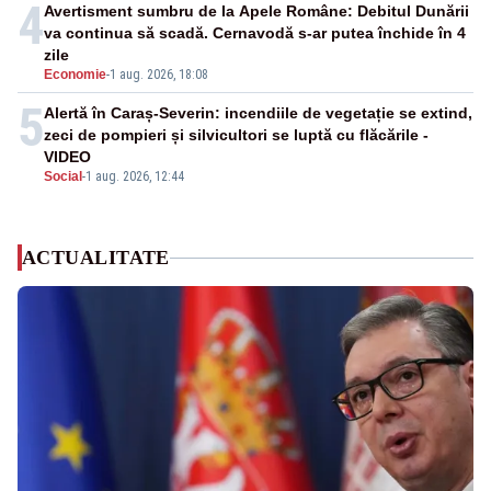
4
Avertisment sumbru de la Apele Române: Debitul Dunării
va continua să scadă. Cernavodă s-ar putea închide în 4
zile
Economie
-
1 aug. 2026, 18:08
5
Alertă în Caraș-Severin: incendiile de vegetație se extind,
zeci de pompieri și silvicultori se luptă cu flăcările -
VIDEO
Social
-
1 aug. 2026, 12:44
ACTUALITATE