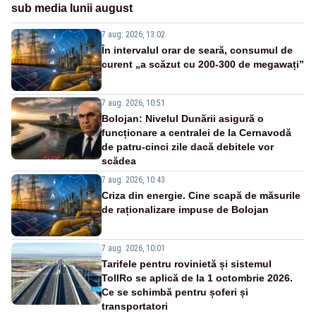
sub media lunii august
7 aug. 2026, 13:02
În intervalul orar de seară, consumul de
curent „a scăzut cu 200-300 de megawați”
7 aug. 2026, 10:51
Bolojan: Nivelul Dunării asigură o
funcționare a centralei de la Cernavodă
de patru-cinci zile dacă debitele vor
scădea
7 aug. 2026, 10:43
Criza din energie. Cine scapă de măsurile
de raționalizare impuse de Bolojan
7 aug. 2026, 10:01
Tarifele pentru rovinietă și sistemul
TollRo se aplică de la 1 octombrie 2026.
Ce se schimbă pentru șoferi și
transportatori