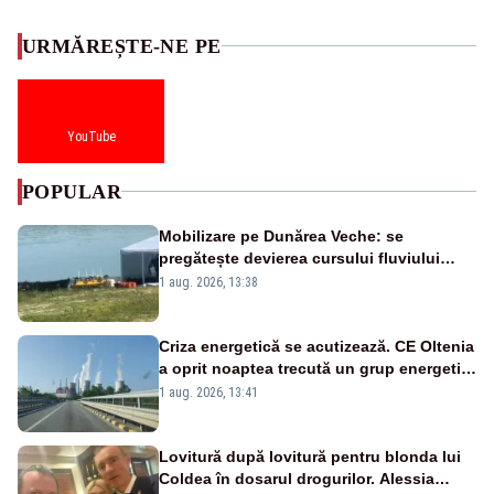
URMĂREȘTE-NE PE
YouTube
POPULAR
Mobilizare pe Dunărea Veche: se
pregătește devierea cursului fluviului
către Cernavodă – VIDEO
1 aug. 2026, 13:38
Criza energetică se acutizează. CE Oltenia
a oprit noaptea trecută un grup energetic
de la Rovinari
1 aug. 2026, 13:41
Lovitură după lovitură pentru blonda lui
Coldea în dosarul drogurilor. Alessia