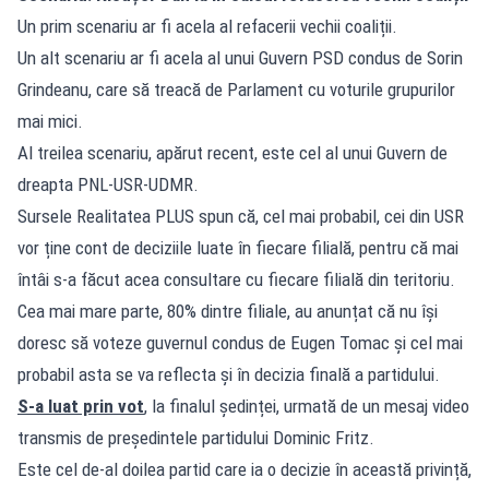
Un prim scenariu ar fi acela al refacerii vechii coaliții.
Un alt scenariu ar fi acela al unui Guvern PSD condus de Sorin
Grindeanu, care să treacă de Parlament cu voturile grupurilor
mai mici.
Al treilea scenariu, apărut recent, este cel al unui Guvern de
dreapta PNL-USR-UDMR.
Sursele Realitatea PLUS spun că, cel mai probabil, cei din USR
vor ține cont de deciziile luate în fiecare filială, pentru că mai
întâi s-a făcut acea consultare cu fiecare filială din teritoriu.
Cea mai mare parte, 80% dintre filiale, au anunțat că nu își
doresc să voteze guvernul condus de Eugen Tomac și cel mai
probabil asta se va reflecta și în decizia finală a partidului.
S-a luat prin vot
, la finalul ședinței, urmată de un mesaj video
transmis de președintele partidului Dominic Fritz.
Este cel de-al doilea partid care ia o decizie în această privință,