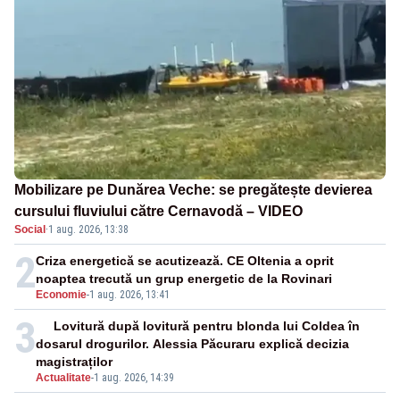
Mobilizare pe Dunărea Veche: se pregătește devierea
cursului fluviului către Cernavodă – VIDEO
Social
·
1 aug. 2026, 13:38
2
Criza energetică se acutizează. CE Oltenia a oprit
noaptea trecută un grup energetic de la Rovinari
Economie
-
1 aug. 2026, 13:41
3
Lovitură după lovitură pentru blonda lui Coldea în
dosarul drogurilor. Alessia Păcuraru explică decizia
magistraților
Actualitate
-
1 aug. 2026, 14:39