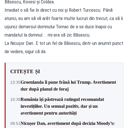
Băsescu, Kovesi și Coldea.
Imediat o să fie în direct cu noi și Robert Turcescu. Până
atunci, eu am să vă arăt foarte multe lucruri din trecut, ca să îi
ușurez demersul domnului Tomac de a se duce înapoi cu
mandatul la domnul... mi-era să zic Băsescu.
La Nicușor Dan. E tot un fel de Băsescu, dintr-un anumit punct
de vedere, sigur că da.
CITEȘTE ȘI
Groenlanda îi pune frână lui Trump. Avertisment
13:35
dur după planul de foraj
România își păstrează ratingul recomandat
10:38
investițiilor. Un semnal pozitiv, dar și un
avertisment pentru autorități
Nicușor Dan, avertisment după decizia Moody’s:
08:51