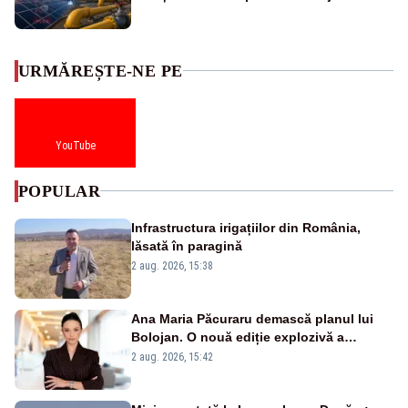
URMĂREȘTE-NE PE
YouTube
POPULAR
Infrastructura irigațiilor din România,
lăsată în paragină
2 aug. 2026, 15:38
Ana Maria Păcuraru demască planul lui
Bolojan. O nouă ediție explozivă a
emisiunii „Miza Zilei” la Realitatea PLUS
2 aug. 2026, 15:42