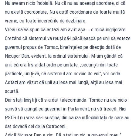
Nu aveam nicio îndoială. Nu că nu au aceeași abordare, ci că
nu există coordonare. Nu există coordonare de foarte multă
vreme, cu toate încercările de dezbinare.
Vreau să vă spun că astăzi am avut așa... o mică îngrijorare.
Crezând că sistemul va reuși să-i păcălească pe unii să voteze
guvernul propus de Tomac, bineînțeles pe direcția dată de
Nicușor Dan, evident, la ordinul sistemului. M-am gândit că
unii, cărora li s-a dat ordin pe unitate, „securiști din toate
partidele, uniți-vă, că sistemul are nevoie de voi”, vor ceda.
Astăzi am văzut că unii au lesa mai lungă, alții au lesa mai
scurtă.
Dar stați liniștiți că s-a dat telecomanda. Tomac nu are nicio
șansă să ajungă cu guvernul în Parlament, nu să treacă. Nici
PSD-ul nu vrea să-l susțină, din cauza inflexibilității de care au
dat dovadă cei de la Cotroceni.
Adică Nicușor Dan a zis: „Bă, stați un pic, e guvernul meu.”