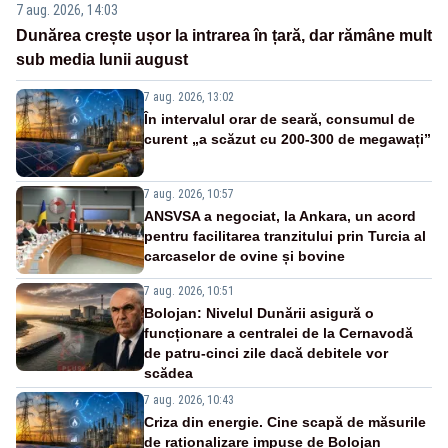
7 aug. 2026, 14:03
Dunărea crește ușor la intrarea în țară, dar rămâne mult
sub media lunii august
7 aug. 2026, 13:02
În intervalul orar de seară, consumul de
curent „a scăzut cu 200-300 de megawați”
7 aug. 2026, 10:57
ANSVSA a negociat, la Ankara, un acord
pentru facilitarea tranzitului prin Turcia al
carcaselor de ovine și bovine
7 aug. 2026, 10:51
Bolojan: Nivelul Dunării asigură o
funcționare a centralei de la Cernavodă
de patru-cinci zile dacă debitele vor
scădea
7 aug. 2026, 10:43
Criza din energie. Cine scapă de măsurile
de raționalizare impuse de Bolojan