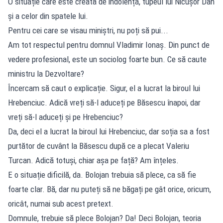
O situație care este creată de indolența, tupeul lui Nicușor Dan
și a celor din spatele lui.
Pentru cei care se visau miniștri, nu poți să pui...
Am tot respectul pentru domnul Vladimir Ionaș. Din punct de
vedere profesional, este un sociolog foarte bun. Ce să caute
ministru la Dezvoltare?
Încercam să caut o explicație. Sigur, el a lucrat la biroul lui
Hrebenciuc. Adică vreți să-l aduceți pe Băsescu înapoi, dar
vreți să-l aduceți și pe Hrebenciuc?
Da, deci el a lucrat la biroul lui Hrebenciuc, dar soția sa a fost
purtător de cuvânt la Băsescu după ce a plecat Valeriu
Turcan. Adică totuși, chiar așa pe față? Am înțeles.
E o situație dificilă, da. Bolojan trebuia să plece, ca să fie
foarte clar. Bă, dar nu puteți să ne băgați pe gât orice, oricum,
oricât, numai sub acest pretext.
Domnule, trebuie să plece Bolojan? Da! Deci Bolojan, teoria