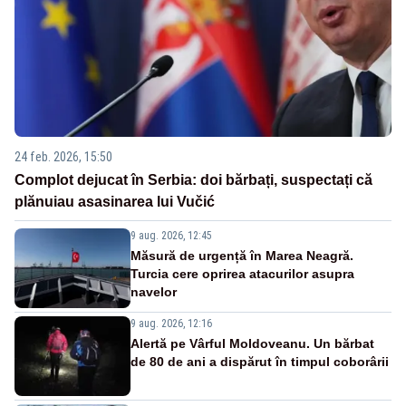
24 feb. 2026, 15:50
Complot dejucat în Serbia: doi bărbați, suspectați că
plănuiau asasinarea lui Vučić
9 aug. 2026, 12:45
Măsură de urgență în Marea Neagră.
Turcia cere oprirea atacurilor asupra
navelor
9 aug. 2026, 12:16
Alertă pe Vârful Moldoveanu. Un bărbat
de 80 de ani a dispărut în timpul coborârii