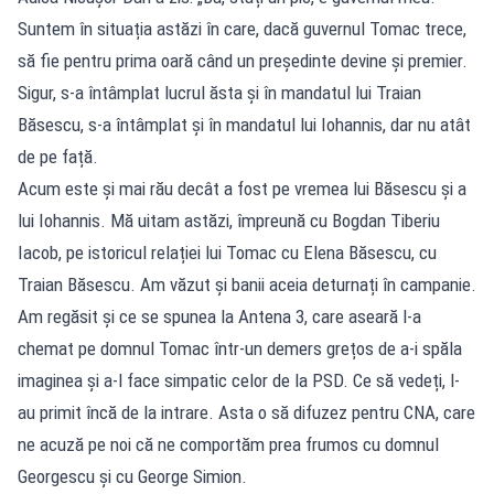
Suntem în situația astăzi în care, dacă guvernul Tomac trece,
să fie pentru prima oară când un președinte devine și premier.
Sigur, s-a întâmplat lucrul ăsta și în mandatul lui Traian
Băsescu, s-a întâmplat și în mandatul lui Iohannis, dar nu atât
de pe față.
Acum este și mai rău decât a fost pe vremea lui Băsescu și a
lui Iohannis. Mă uitam astăzi, împreună cu Bogdan Tiberiu
Iacob, pe istoricul relației lui Tomac cu Elena Băsescu, cu
Traian Băsescu. Am văzut și banii aceia deturnați în campanie.
Am regăsit și ce se spunea la Antena 3, care aseară l-a
chemat pe domnul Tomac într-un demers grețos de a-i spăla
imaginea și a-l face simpatic celor de la PSD. Ce să vedeți, l-
au primit încă de la intrare. Asta o să difuzez pentru CNA, care
ne acuză pe noi că ne comportăm prea frumos cu domnul
Georgescu și cu George Simion.