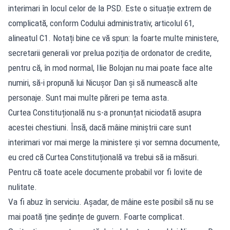
interimari în locul celor de la PSD. Este o situație extrem de
complicată, conform Codului administrativ, articolul 61,
alineatul C1. Notați bine ce vă spun: la foarte multe ministere,
secretarii generali vor prelua poziția de ordonator de credite,
pentru că, în mod normal, Ilie Bolojan nu mai poate face alte
numiri, să-i propună lui Nicușor Dan și să numească alte
personaje. Sunt mai multe păreri pe tema asta.
Curtea Constituțională nu s-a pronunțat niciodată asupra
acestei chestiuni. Însă, dacă mâine miniștrii care sunt
interimari vor mai merge la ministere și vor semna documente,
eu cred că Curtea Constituțională va trebui să ia măsuri.
Pentru că toate acele documente probabil vor fi lovite de
nulitate.
Va fi abuz în serviciu. Așadar, de mâine este posibil să nu se
mai poată ține ședințe de guvern. Foarte complicat.