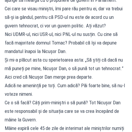
Cei care se visau miniștri, îmi pare rău pentru ei, dar va trebui
să-și ia gândul, pentru că PSD-ul nu este de acord cu un
guvern tehnocrat, ci vor un guvern politic. Ați văzut?
Nici UDMR-ul, nici USR-ul, nici PNL-ul nu susțin. Cu cine să
facă majoritate domnul Tomac? Probabil că își va depune
mandatul înapoi la Nicușor Dan.
Și mi-a plăcut asta cu sperietoarea asta: „Să știți că dacă nu
mă puneți pe mine, Nicușor Dan, o să pună tot un tehnocrat.”
Aici cred că Nicușor Dan merge prea departe.
Adică ne amenință pe toți. Cum adică? Păi foarte bine, să nu-l
voteze nimeni.
Ce o să facă? Câți prim-miniștri o să pună? Tot Nicușor Dan
este responsabil și de situația care se va crea începând de
mâine la Guvern.
Mâine expiră cele 45 de zile de interimat ale miniștrilor numiți