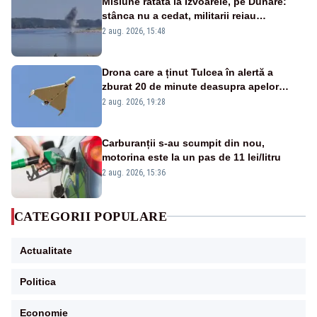
Misiune ratată la Izvoarele, pe Dunăre:
stânca nu a cedat, militarii reiau
detonările luni – VIDEO
2 aug. 2026, 15:48
Drona care a ținut Tulcea în alertă a
zburat 20 de minute deasupra apelor
României. Au fost ridicate două F-16
2 aug. 2026, 19:28
Carburanții s-au scumpit din nou,
motorina este la un pas de 11 lei/litru
2 aug. 2026, 15:36
CATEGORII POPULARE
Actualitate
Politica
Economie