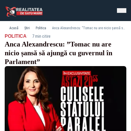
Acasă
Știri
Politica
Anca Alexandrescu: ”Tomac nu are nicio șansă să ajungă cu guvernul în Parlament”
·
POLITICA
7 min citire
Anca Alexandrescu: ”Tomac nu are
nicio șansă să ajungă cu guvernul în
Parlament”