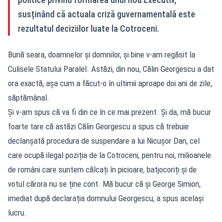
susținând că actuala criză guvernamentală este
rezultatul deciziilor luate la Cotroceni.
Bună seara, doamnelor și domnilor, și bine v-am regăsit la
Culisele Statului Paralel. Astăzi, din nou, Călin Georgescu a dat
ora exactă, așa cum a făcut-o în ultimii aproape doi ani de zile,
săptămânal.
Și v-am spus că va fi din ce în ce mai prezent. Și da, mă bucur
foarte tare că astăzi Călin Georgescu a spus că trebuie
declanșată procedura de suspendare a lui Nicușor Dan, cel
care ocupă ilegal poziția de la Cotroceni, pentru noi, milioanele
de români care suntem călcați în picioare, batjocoriți și de
votul cărora nu se ține cont. Mă bucur că și George Simion,
imediat după declarația domnului Georgescu, a spus același
lucru.