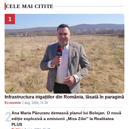
CELE MAI CITITE
1
Infrastructura irigațiilor din România, lăsată în paragină
Economie
·
2 aug. 2026, 15:38
2
Ana Maria Păcuraru demască planul lui Bolojan. O nouă
ediție explozivă a emisiunii „Miza Zilei” la Realitatea
PLUS