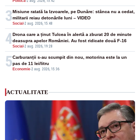
Politica
-
2 aug. 2026, 15:42
3
Misiune ratată la Izvoarele, pe Dunăre: stânca nu a cedat,
militarii reiau detonările luni – VIDEO
Social
-
2 aug. 2026, 15:48
4
Drona care a ținut Tulcea în alertă a zburat 20 de minute
deasupra apelor României. Au fost ridicate două F-16
Social
-
2 aug. 2026, 19:28
5
Carburanții s-au scumpit din nou, motorina este la un
pas de 11 lei/litru
Economie
-
2 aug. 2026, 15:36
ACTUALITATE