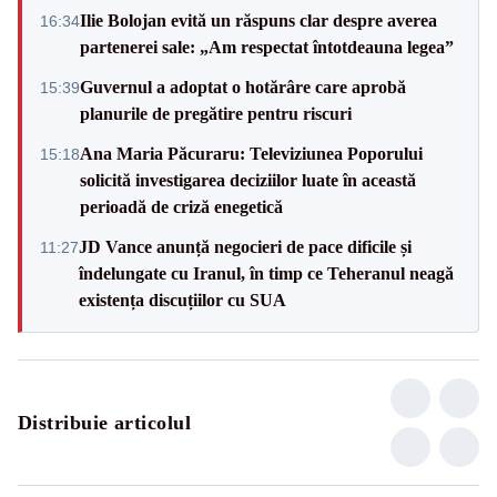
Ilie Bolojan evită un răspuns clar despre averea
16:34
partenerei sale: „Am respectat întotdeauna legea”
Guvernul a adoptat o hotărâre care aprobă
15:39
planurile de pregătire pentru riscuri
Ana Maria Păcuraru: Televiziunea Poporului
15:18
solicită investigarea deciziilor luate în această
perioadă de criză enegetică
JD Vance anunță negocieri de pace dificile și
11:27
îndelungate cu Iranul, în timp ce Teheranul neagă
existența discuțiilor cu SUA
Distribuie articolul