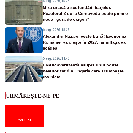
6 aug. 2026, 15:24
Miza uriașă a scufundării barjelor.
Reactorul 2 de la Cernavodă poate primi o
nouă „gură de oxigen”
6 aug. 2026, 15:23
Alexandru Nazare, veste bună: Economia
României va crește în 2027, iar inflația va
scădea
6 aug. 2026, 14:43
CNAIR avertizează asupra unui portal
neautorizat din Ungaria care scumpește
rovinieta
URMĂREȘTE-NE PE
YouTube