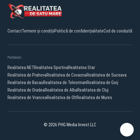
Contact
Termeni și condiții
Politică de confidențialitate
Cod de conduită
Parteneri:
Realitatea.NET
Realitatea Sportiva
Realitatea Star
Realitatea de Prahova
Realitatea de Covasna
Realitatea de Suceava
Realitatea de Bacau
Realitatea de Teleorman
Realitatea de Gorj
Realitatea de Oradea
Realitatea de Alba
Realitatea de Cluj
Realitatea de Vrancea
Realitatea de Olt
Realitatea de Mures
© 2026 PHG Media Invest LLC
YouTube