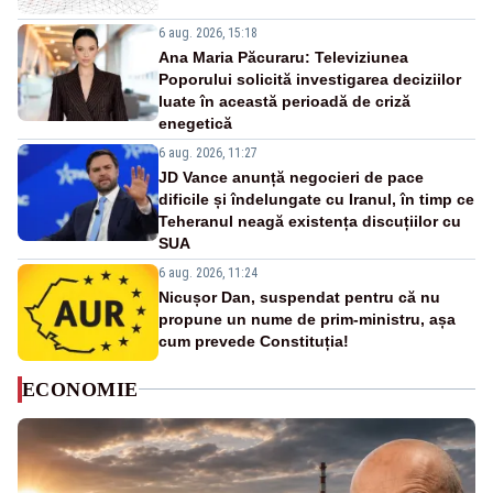
6 aug. 2026, 15:18
Ana Maria Păcuraru: Televiziunea
Poporului solicită investigarea deciziilor
luate în această perioadă de criză
enegetică
6 aug. 2026, 11:27
JD Vance anunță negocieri de pace
dificile și îndelungate cu Iranul, în timp ce
Teheranul neagă existența discuțiilor cu
SUA
6 aug. 2026, 11:24
Nicușor Dan, suspendat pentru că nu
propune un nume de prim-ministru, așa
cum prevede Constituția!
ECONOMIE