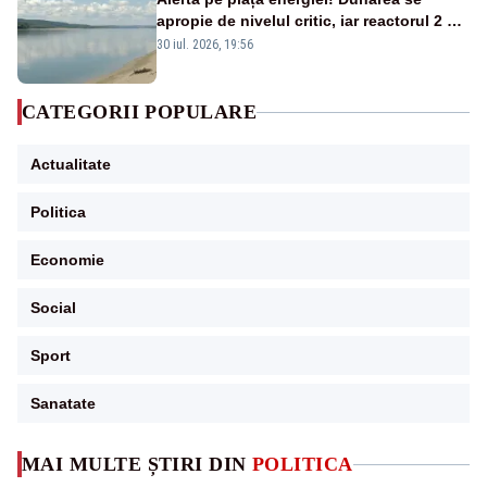
apropie de nivelul critic, iar reactorul 2 de
la Cernavodă ar putea fi oprit
30 iul. 2026, 19:56
CATEGORII POPULARE
Actualitate
Politica
Economie
Social
Sport
Sanatate
MAI MULTE ȘTIRI DIN
POLITICA