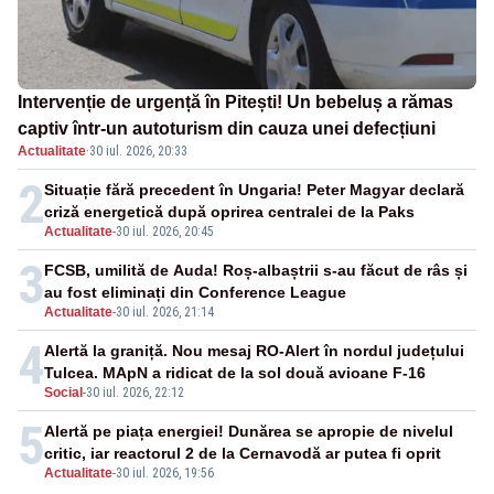
Intervenție de urgență în Pitești! Un bebeluș a rămas
captiv într-un autoturism din cauza unei defecțiuni
Actualitate
·
30 iul. 2026, 20:33
2
Situație fără precedent în Ungaria! Peter Magyar declară
criză energetică după oprirea centralei de la Paks
Actualitate
-
30 iul. 2026, 20:45
3
FCSB, umilită de Auda! Roș-albaștrii s-au făcut de râs și
au fost eliminați din Conference League
Actualitate
-
30 iul. 2026, 21:14
4
Alertă la graniță. Nou mesaj RO-Alert în nordul județului
Tulcea. MApN a ridicat de la sol două avioane F-16
Social
-
30 iul. 2026, 22:12
5
Alertă pe piața energiei! Dunărea se apropie de nivelul
critic, iar reactorul 2 de la Cernavodă ar putea fi oprit
Actualitate
-
30 iul. 2026, 19:56