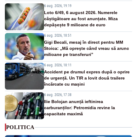
6 aug. 2026, 19:19
Loto 6/49, 6 august 2026. Numerele
câștigătoare au fost anunțate. Miza
depășește 9 milioane de euro
6 aug. 2026, 18:51
Gigi Becali, mesaj în direct pentru MM
Stoica: „Mă oprește când vreau să arunc
milioane pe transferuri”
6 aug. 2026, 18:11
Accident pe drumul expres după o oprire
de urgență. Un TIR a lovit două trailere
încărcate cu mașini
6 aug. 2026, 17:38
Ilie Bolojan anunță ieftinirea
carburanților: Petromidia revine la
capacitate maximă
POLITICA