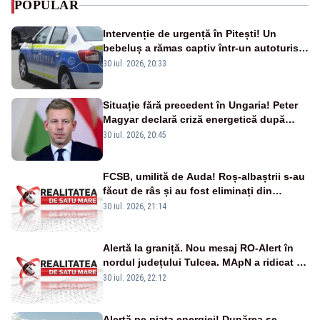
POPULAR
Intervenție de urgență în Pitești! Un
bebeluș a rămas captiv într-un autoturism
din cauza unei defecțiuni
30 iul. 2026, 20:33
Situație fără precedent în Ungaria! Peter
Magyar declară criză energetică după
oprirea centralei de la Paks
30 iul. 2026, 20:45
FCSB, umilită de Auda! Roș-albaștrii s-au
făcut de râs și au fost eliminați din
Conference League
30 iul. 2026, 21:14
Alertă la graniță. Nou mesaj RO-Alert în
nordul județului Tulcea. MApN a ridicat de
la sol două avioane F-16
30 iul. 2026, 22:12
Alertă pe piața energiei! Dunărea se