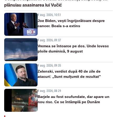
plănuiau asasinarea lui Vučić
9 aug. 2026, 10:51
Joe Biden, vești îngrijorătoare despre
cancer. Boala s-a extins
9 aug. 2026, 09:37
Vremea se întoarce pe dos. Unde lovesc
ploile duminică, 9 august
9 aug. 2026, 09:35
Zelenski, verdict după 40 de zile de
atacuri: „Sunt mulțumit de rezultat”
9 aug. 2026, 08:29
Barjele au fost scufundate, dar apare un
nou risc. Ce se întâmplă pe Dunăre