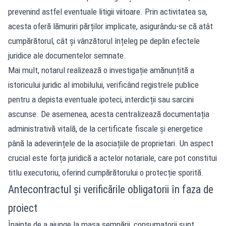
prevenind astfel eventuale litigii viitoare. Prin activitatea sa,
acesta oferă lămuriri părților implicate, asigurându-se că atât
cumpărătorul, cât și vânzătorul înțeleg pe deplin efectele
juridice ale documentelor semnate.
Mai mult, notarul realizează o investigație amănunțită a
istoricului juridic al imobilului, verificând registrele publice
pentru a depista eventuale ipoteci, interdicții sau sarcini
ascunse. De asemenea, acesta centralizează documentația
administrativă vitală, de la certificate fiscale și energetice
până la adeverințele de la asociațiile de proprietari. Un aspect
crucial este forța juridică a actelor notariale, care pot constitui
titlu executoriu, oferind cumpărătorului o protecție sporită.
Antecontractul și verificările obligatorii în faza de
proiect
Înainte de a ajunge la masa semnării, consumatorii sunt