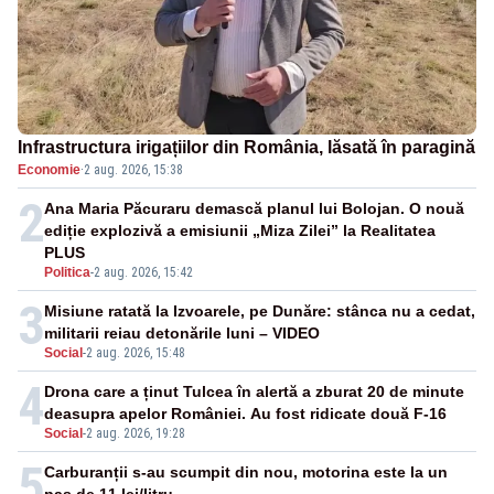
Infrastructura irigațiilor din România, lăsată în paragină
Economie
·
2 aug. 2026, 15:38
2
Ana Maria Păcuraru demască planul lui Bolojan. O nouă
ediție explozivă a emisiunii „Miza Zilei” la Realitatea
PLUS
Politica
-
2 aug. 2026, 15:42
3
Misiune ratată la Izvoarele, pe Dunăre: stânca nu a cedat,
militarii reiau detonările luni – VIDEO
Social
-
2 aug. 2026, 15:48
4
Drona care a ținut Tulcea în alertă a zburat 20 de minute
deasupra apelor României. Au fost ridicate două F-16
Social
-
2 aug. 2026, 19:28
5
Carburanții s-au scumpit din nou, motorina este la un