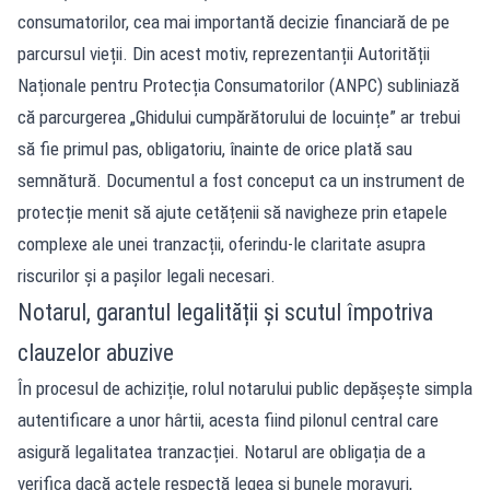
consumatorilor, cea mai importantă decizie financiară de pe
parcursul vieții. Din acest motiv, reprezentanții Autorității
Naționale pentru Protecția Consumatorilor (ANPC) subliniază
că parcurgerea „Ghidului cumpărătorului de locuințe” ar trebui
să fie primul pas, obligatoriu, înainte de orice plată sau
semnătură. Documentul a fost conceput ca un instrument de
protecție menit să ajute cetățenii să navigheze prin etapele
complexe ale unei tranzacții, oferindu-le claritate asupra
riscurilor și a pașilor legali necesari.
Notarul, garantul legalității și scutul împotriva
clauzelor abuzive
În procesul de achiziție, rolul notarului public depășește simpla
autentificare a unor hârtii, acesta fiind pilonul central care
asigură legalitatea tranzacției. Notarul are obligația de a
verifica dacă actele respectă legea și bunele moravuri,