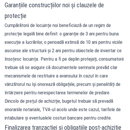
Garanțiile construcțiilor noi și clauzele de
protecție
Cumpărătorii de locuințe noi beneficiază de un regim de
protecție legală bine definit: o garanție de 3 ani pentru buna
execuție a lucrărilor, o perioadă extinsă de 10 ani pentru viciile
ascunse ale structurii și 2 ani pentru obiectele de inventar ce
însoțesc locuința. Pentru a fi pe deplin protejați, consumatorii
trebuie să se asigure că documentele semnate prevăd clar
mecanismele de restituire a avansului în cazul în care
vânzătorul nu își onorează obligațiile, precum și penalități de
întârziere pentru nerespectarea termenelor de predare.
Dincolo de prețul de achiziție, bugetul trebuie să prevadă
onorariile notariale, TVA-ul acolo unde este cazul, tarifele de
intabulare și eventualele costuri bancare pentru credite.
Finalizarea tranzacției și obligațiile post-achiziție