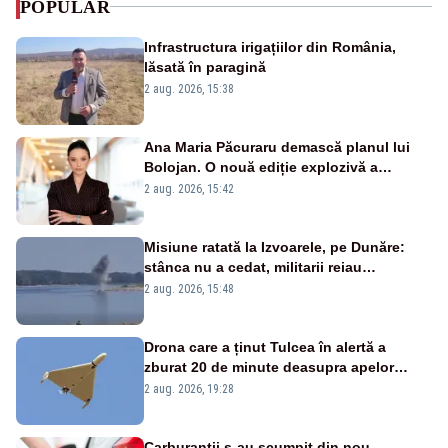
POPULAR
Infrastructura irigațiilor din România,
lăsată în paragină
2 aug. 2026, 15:38
Ana Maria Păcuraru demască planul lui
Bolojan. O nouă ediție explozivă a
emisiunii „Miza Zilei” la Realitatea PLUS
2 aug. 2026, 15:42
Misiune ratată la Izvoarele, pe Dunăre:
stânca nu a cedat, militarii reiau
detonările luni – VIDEO
2 aug. 2026, 15:48
Drona care a ținut Tulcea în alertă a
zburat 20 de minute deasupra apelor
României. Au fost ridicate două F-16
2 aug. 2026, 19:28
Carburanții s-au scumpit din nou,