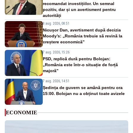
recomandat investițiilor. Un semnal
pozitiv, dar și un avertisment pentru
autorități
8 aug. 2026, 08:51
Nicușor Dan, avertisment după decizia
Moody’s: „România trebuie să revină la
creștere economică”
7 aug. 2026, 15:26
PSD, replică dură pentru Bolojan:
„România este într-o situație de forță
majoră”
7 aug. 2026, 14:51
Ședința de guvern se amână pentru ora
15:00. Bolojan nu a obținut toate avizele
ECONOMIE