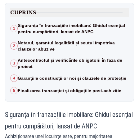
CUPRINS
Siguranța în tranzacțiile imobiliare: Ghidul esențial
1
pentru cumpărători, lansat de ANPC
Notarul, garantul legalității și scutul împotriva
2
clauzelor abuzive
Antecontractul și verificările obligatorii în faza de
3
proiect
Garanțiile construcțiilor noi și clauzele de protecție
4
Finalizarea tranzacției și obligațiile post-achiziție
5
Siguranța în tranzacțiile imobiliare: Ghidul esențial
pentru cumpărători, lansat de ANPC
Achiziționarea unei locuințe este, pentru majoritatea