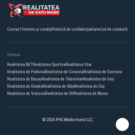
Contact
Termeni și condiții
Politică de confidențialitate
Cod de conduită
Parteneri:
Realitatea.NET
Realitatea Sportiva
Realitatea Star
Realitatea de Prahova
Realitatea de Covasna
Realitatea de Suceava
Realitatea de Bacau
Realitatea de Teleorman
Realitatea de Gorj
Realitatea de Oradea
Realitatea de Alba
Realitatea de Cluj
Realitatea de Vrancea
Realitatea de Olt
Realitatea de Mures
© 2026 PHG Media Invest LLC
YouTube