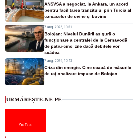
ANSVSA a negociat, la Ankara, un acord
pentru facilitarea tranzitului prin Turcia al
carcaselor de ovine și bovine
7 aug. 2026, 10:51
Bolojan: Nivelul Dunării asigură o
funcționare a centralei de la Cernavodă
de patru-cinci zile dacă debitele vor
scădea
7 aug. 2026, 10:43
Criza din energie. Cine scapă de măsurile
de raționalizare impuse de Bolojan
URMĂREȘTE-NE PE
YouTube