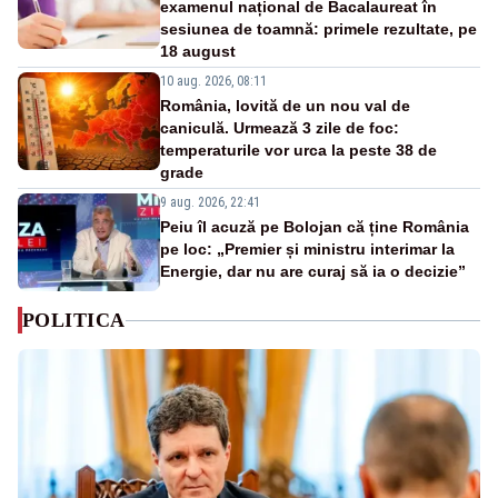
examenul național de Bacalaureat în
sesiunea de toamnă: primele rezultate, pe
18 august
10 aug. 2026, 08:11
România, lovită de un nou val de
caniculă. Urmează 3 zile de foc:
temperaturile vor urca la peste 38 de
grade
9 aug. 2026, 22:41
Peiu îl acuză pe Bolojan că ține România
pe loc: „Premier și ministru interimar la
Energie, dar nu are curaj să ia o decizie”
POLITICA