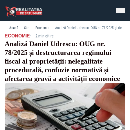
Acasă
Știri
Economie
Analiză Daniel Udrescu: OUG nr. 78/2025 și destructurarea regimului fiscal al proprietății: nelegalitate procedurală, confuzie normativă și afectarea gravă a activității economice
·
ECONOMIE
2 min citire
Analiză Daniel Udrescu: OUG nr.
78/2025 și destructurarea regimului
fiscal al proprietății: nelegalitate
procedurală, confuzie normativă și
afectarea gravă a activității economice