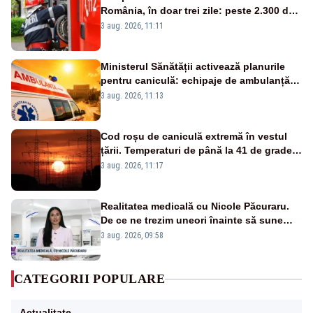
România, în doar trei zile: peste 2.300 de
hectare de teren au fost afectate
3 aug. 2026, 11:11
Ministerul Sănătății activează planurile
pentru caniculă: echipaje de ambulanță
suplimentate, stocuri de medicamente
3 aug. 2026, 11:13
verificate și puncte de apă în spațiile
publice
Cod roșu de caniculă extremă în vestul
țării. Temperaturi de până la 41 de grade
până miercuri
3 aug. 2026, 11:17
Realitatea medicală cu Nicole Păcuraru.
De ce ne trezim uneori înainte să sune
alarma?
3 aug. 2026, 09:58
CATEGORII POPULARE
Actualitate