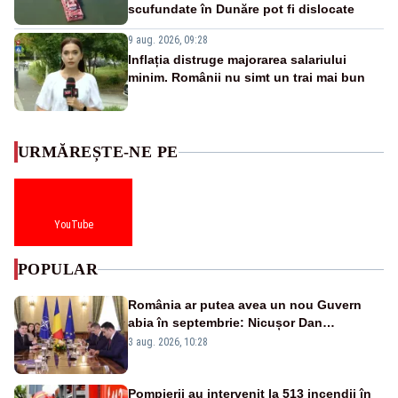
scufundate în Dunăre pot fi dislocate
9 aug. 2026, 09:28
Inflația distruge majorarea salariului
minim. Românii nu simt un trai mai bun
URMĂREȘTE-NE PE
YouTube
POPULAR
România ar putea avea un nou Guvern
abia în septembrie: Nicușor Dan
pregătește noi consultări cu partidele
3 aug. 2026, 10:28
după 15 august
Pompierii au intervenit la 513 incendii în