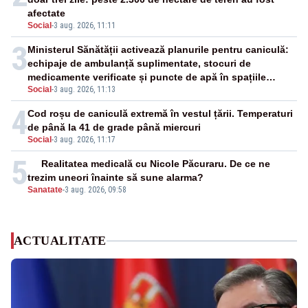
afectate
Social
-
3 aug. 2026, 11:11
3
Ministerul Sănătății activează planurile pentru caniculă:
echipaje de ambulanță suplimentate, stocuri de
medicamente verificate și puncte de apă în spațiile
Social
-
3 aug. 2026, 11:13
publice
4
Cod roșu de caniculă extremă în vestul țării. Temperaturi
de până la 41 de grade până miercuri
Social
-
3 aug. 2026, 11:17
5
Realitatea medicală cu Nicole Păcuraru. De ce ne
trezim uneori înainte să sune alarma?
Sanatate
-
3 aug. 2026, 09:58
ACTUALITATE