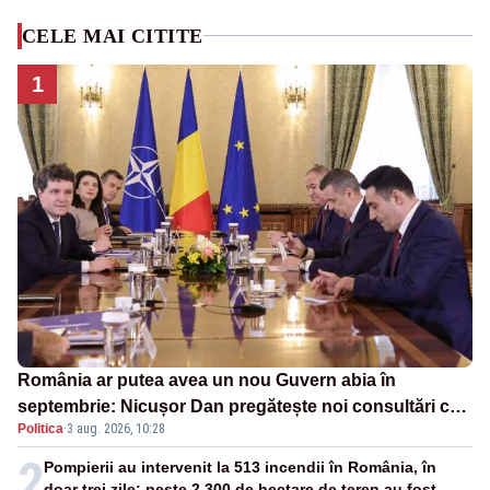
CELE MAI CITITE
1
România ar putea avea un nou Guvern abia în
septembrie: Nicușor Dan pregătește noi consultări cu
Politica
·
3 aug. 2026, 10:28
partidele după 15 august
2
Pompierii au intervenit la 513 incendii în România, în
doar trei zile: peste 2.300 de hectare de teren au fost