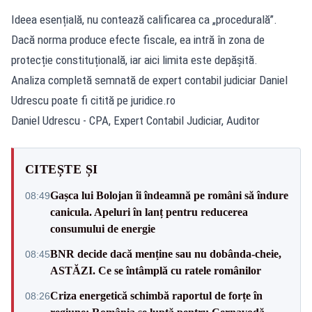
Ideea esențială, nu contează calificarea ca „procedurală”.
Dacă norma produce efecte fiscale, ea intră în zona de
protecție constituțională, iar aici limita este depășită.
Analiza completă semnată de expert contabil judiciar Daniel
Udrescu poate fi citită pe
juridice.ro
Daniel Udrescu - CPA, Expert Contabil Judiciar, Auditor
CITEȘTE ȘI
Gașca lui Bolojan îi îndeamnă pe români să îndure
08:49
canicula. Apeluri în lanț pentru reducerea
consumului de energie
BNR decide dacă menține sau nu dobânda-cheie,
08:45
ASTĂZI. Ce se întâmplă cu ratele românilor
Criza energetică schimbă raportul de forțe în
08:26