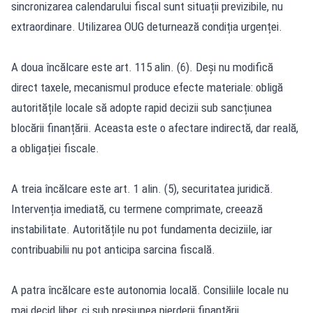
sincronizarea calendarului fiscal sunt situații previzibile, nu
extraordinare. Utilizarea OUG deturnează condiția urgenței.
A doua încălcare este art. 115 alin. (6). Deși nu modifică
direct taxele, mecanismul produce efecte materiale: obligă
autoritățile locale să adopte rapid decizii sub sancțiunea
blocării finanțării. Aceasta este o afectare indirectă, dar reală,
a obligației fiscale.
A treia încălcare este art. 1 alin. (5), securitatea juridică.
Intervenția imediată, cu termene comprimate, creează
instabilitate. Autoritățile nu pot fundamenta deciziile, iar
contribuabilii nu pot anticipa sarcina fiscală.
A patra încălcare este autonomia locală. Consiliile locale nu
mai decid liber, ci sub presiunea pierderii finanțării.