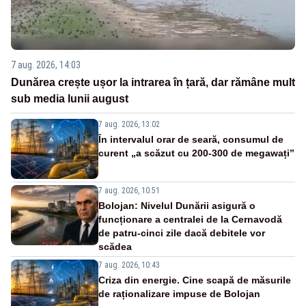
7 aug. 2026, 14:03
Dunărea crește ușor la intrarea în țară, dar rămâne mult
sub media lunii august
7 aug. 2026, 13:02
În intervalul orar de seară, consumul de
curent „a scăzut cu 200-300 de megawați”
7 aug. 2026, 10:51
Bolojan: Nivelul Dunării asigură o
funcționare a centralei de la Cernavodă
de patru-cinci zile dacă debitele vor
scădea
7 aug. 2026, 10:43
Criza din energie. Cine scapă de măsurile
de raționalizare impuse de Bolojan