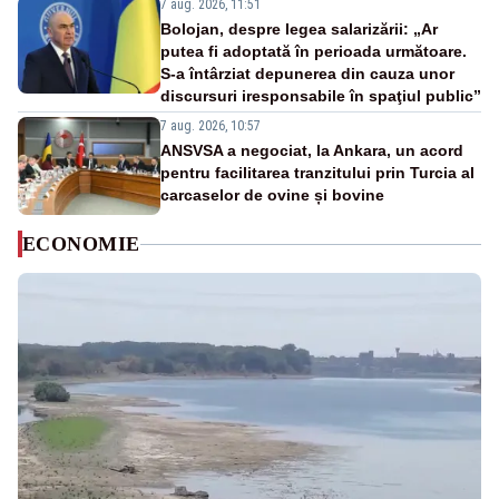
7 aug. 2026, 11:51
Bolojan, despre legea salarizării: „Ar
putea fi adoptată în perioada următoare.
S-a întârziat depunerea din cauza unor
discursuri iresponsabile în spaţiul public”
7 aug. 2026, 10:57
ANSVSA a negociat, la Ankara, un acord
pentru facilitarea tranzitului prin Turcia al
carcaselor de ovine și bovine
ECONOMIE