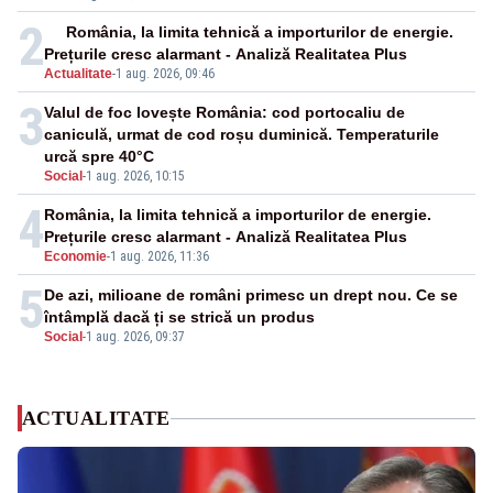
2
România, la limita tehnică a importurilor de energie.
Prețurile cresc alarmant - Analiză Realitatea Plus
Actualitate
-
1 aug. 2026, 09:46
3
Valul de foc lovește România: cod portocaliu de
caniculă, urmat de cod roșu duminică. Temperaturile
urcă spre 40°C
Social
-
1 aug. 2026, 10:15
4
România, la limita tehnică a importurilor de energie.
Prețurile cresc alarmant - Analiză Realitatea Plus
Economie
-
1 aug. 2026, 11:36
5
De azi, milioane de români primesc un drept nou. Ce se
întâmplă dacă ți se strică un produs
Social
-
1 aug. 2026, 09:37
ACTUALITATE