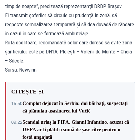
timp de noapte”, precizează reprezentanții DRDP Brașov.
Ei transmit șoferilor să circule cu prudență în zonă, să
respecte semnalizarea temporară și să dea dovadă de răbdare
în cazul în care se formează ambuteiaje.
Ruta ocolitoare, recomandată celor care doresc să evite zona
șantierului, este pe DN1A, Ploiești – Vălenii de Munte – Cheia
– Săcele.
Sursa: Newsinn
CITEȘTE ȘI
Complot dejucat în Serbia: doi bărbați, suspectați
15:50
că plănuiau asasinarea lui Vučić
Scandal uriaș la FIFA. Gianni Infantino, acuzat că
09:22
UEFA ar fi plătit o sumă de șase cifre pentru o
fostă angajată