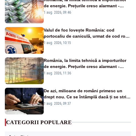
de energie. Prețurile cresc alarmant -
Analiză Realitatea Plus
1 aug. 2026, 09:46
Valul de foc lovește România: cod
portocaliu de caniculă, urmat de cod roșu
duminică. Temperaturile urcă spre 40°C
1 aug. 2026, 10:15
România, la limita tehnică a importurilor
de energie. Prețurile cresc alarmant -
Analiză Realitatea Plus
1 aug. 2026, 11:36
De azi, milioane de români primesc un
drept nou. Ce se întâmplă dacă ți se strică
un produs
1 aug. 2026, 09:37
CATEGORII POPULARE