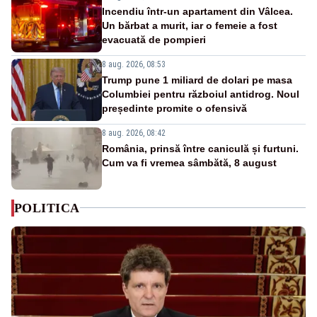
Incendiu într-un apartament din Vâlcea.
Un bărbat a murit, iar o femeie a fost
evacuată de pompieri
8 aug. 2026, 08:53
Trump pune 1 miliard de dolari pe masa
Columbiei pentru războiul antidrog. Noul
președinte promite o ofensivă
8 aug. 2026, 08:42
România, prinsă între caniculă și furtuni.
Cum va fi vremea sâmbătă, 8 august
POLITICA