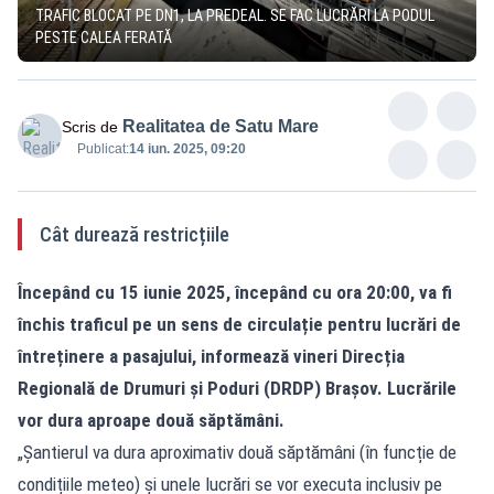
TRAFIC BLOCAT PE DN1, LA PREDEAL. SE FAC LUCRĂRI LA PODUL
PESTE CALEA FERATĂ
Realitatea de Satu Mare
Scris de
Publicat:
14 iun. 2025, 09:20
Cât durează restricțiile
Începând cu 15 iunie 2025, începând cu ora 20:00, va fi
închis traficul pe un sens de circulație pentru lucrări de
întreținere a pasajului, informează vineri Direcția
Regională de Drumuri și Poduri (DRDP) Brașov. Lucrările
vor dura aproape două săptămâni.
„Șantierul va dura aproximativ două săptămâni (în funcție de
condițiile meteo) și unele lucrări se vor executa inclusiv pe