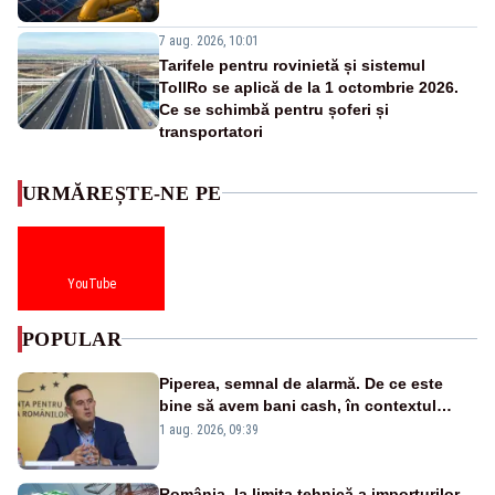
7 aug. 2026, 10:01
Tarifele pentru rovinietă și sistemul
TollRo se aplică de la 1 octombrie 2026.
Ce se schimbă pentru șoferi și
transportatori
URMĂREȘTE-NE PE
YouTube
POPULAR
Piperea, semnal de alarmă. De ce este
bine să avem bani cash, în contextul
alertei energetice?
1 aug. 2026, 09:39
România, la limita tehnică a importurilor