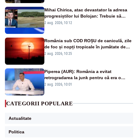
Mihai Chirica, atac devastator la adresa
progresiștilor lui Bolojan: Trebuie să
protejăm și natura, dar nu șținem omaneii
2 aug. 2026, 10:12
în stare permanentă de alertă
România sub COD ROȘU de caniculă, zile
de foc și nopți tropicale în jumătate de
țară
2 aug. 2026, 10:25
Piperea (AUR): România a evitat
retrogradarea la junk pentru că era o
catastrofă pentru bănci și fondurile de
2 aug. 2026, 10:01
pensii
CATEGORII POPULARE
Actualitate
Politica