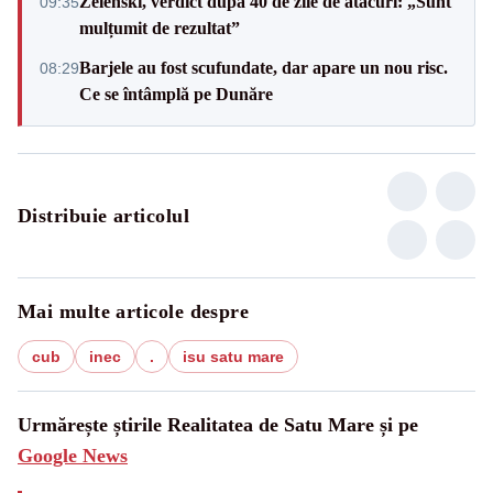
Zelenski, verdict după 40 de zile de atacuri: „Sunt
09:35
mulțumit de rezultat”
Barjele au fost scufundate, dar apare un nou risc.
08:29
Ce se întâmplă pe Dunăre
Distribuie articolul
Mai multe articole despre
cub
inec
.
isu satu mare
Urmărește știrile Realitatea de Satu Mare și pe
Google News