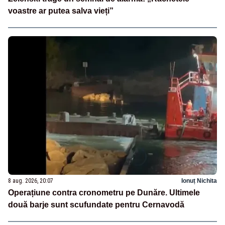
voastre ar putea salva vieți”
8 aug. 2026, 20:07
Ionuț Nichita
Operațiune contra cronometru pe Dunăre. Ultimele
două barje sunt scufundate pentru Cernavodă