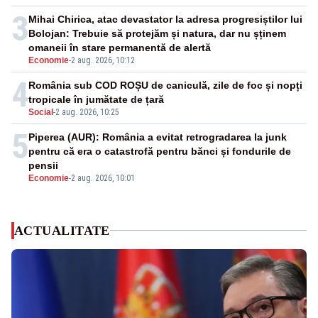
3
Mihai Chirica, atac devastator la adresa progresiștilor lui
Bolojan: Trebuie să protejăm și natura, dar nu șținem
omaneii în stare permanentă de alertă
Economie
-
2 aug. 2026, 10:12
4
România sub COD ROȘU de caniculă, zile de foc și nopți
tropicale în jumătate de țară
Social
-
2 aug. 2026, 10:25
5
Piperea (AUR): România a evitat retrogradarea la junk
pentru că era o catastrofă pentru bănci și fondurile de
pensii
Economie
-
2 aug. 2026, 10:01
ACTUALITATE