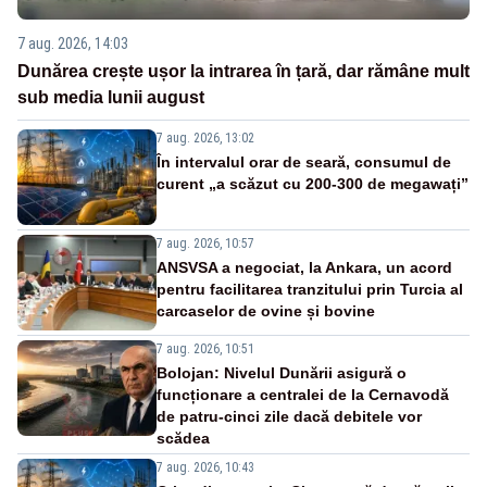
7 aug. 2026, 14:03
Dunărea crește ușor la intrarea în țară, dar rămâne mult
sub media lunii august
7 aug. 2026, 13:02
În intervalul orar de seară, consumul de
curent „a scăzut cu 200-300 de megawați”
7 aug. 2026, 10:57
ANSVSA a negociat, la Ankara, un acord
pentru facilitarea tranzitului prin Turcia al
carcaselor de ovine și bovine
7 aug. 2026, 10:51
Bolojan: Nivelul Dunării asigură o
funcționare a centralei de la Cernavodă
de patru-cinci zile dacă debitele vor
scădea
7 aug. 2026, 10:43