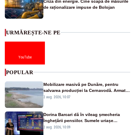
Criza din energie. Cine scapă de măsurile
de raționalizare impuse de Bolojan
URMĂREȘTE-NE PE
YouTube
POPULAR
Mobilizare masivă pe Dunăre, pentru
salvarea producției la Cernavodă. Armata
va detona o stâncă și va devia apa
2 aug. 2026, 10:07
fluviului - IMAGINI AERIENE
Dorina Barcari dă în vileag șmecheria
înghețării pensiilor. Sumele uriașe
pierdute de fiecare român
2 aug. 2026, 10:09