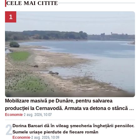
CELE MAI CITITE
1
Mobilizare masivă pe Dunăre, pentru salvarea
producției la Cernavodă. Armata va detona o stâncă și
Economie
·
2 aug. 2026, 10:07
va devia apa fluviului - IMAGINI AERIENE
2
Dorina Barcari dă în vileag șmecheria înghețării pensiilor.
Sumele uriașe pierdute de fiecare român
Economie
-
2 aug. 2026, 10:09