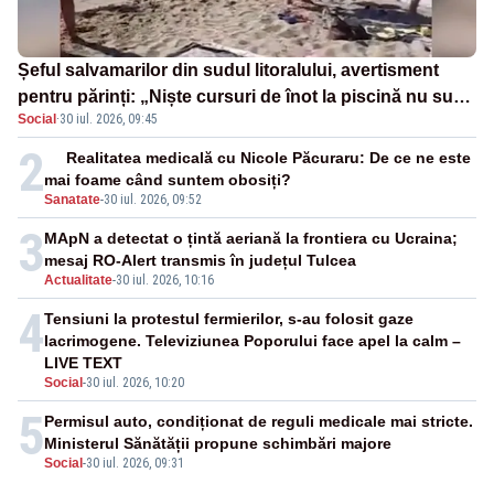
Șeful salvamarilor din sudul litoralului, avertisment
pentru părinți: „Niște cursuri de înot la piscină nu sunt
Social
·
30 iul. 2026, 09:45
suficiente”
2
Realitatea medicală cu Nicole Păcuraru: De ce ne este
mai foame când suntem obosiți?
Sanatate
-
30 iul. 2026, 09:52
3
MApN a detectat o țintă aeriană la frontiera cu Ucraina;
mesaj RO-Alert transmis în județul Tulcea
Actualitate
-
30 iul. 2026, 10:16
4
Tensiuni la protestul fermierilor, s-au folosit gaze
lacrimogene. Televiziunea Poporului face apel la calm –
LIVE TEXT
Social
-
30 iul. 2026, 10:20
5
Permisul auto, condiționat de reguli medicale mai stricte.
Ministerul Sănătății propune schimbări majore
Social
-
30 iul. 2026, 09:31