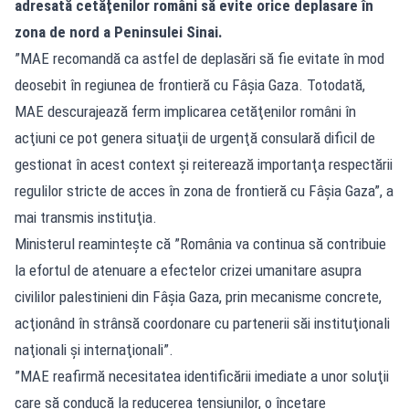
adresată cetăţenilor români să evite orice deplasare în
zona de nord a Peninsulei Sinai.
”MAE recomandă ca astfel de deplasări să fie evitate în mod
deosebit în regiunea de frontieră cu Fâşia Gaza. Totodată,
MAE descurajează ferm implicarea cetăţenilor români în
acţiuni ce pot genera situaţii de urgenţă consulară dificil de
gestionat în acest context şi reiterează importanţa respectării
regulilor stricte de acces în zona de frontieră cu Fâşia Gaza”, a
mai transmis instituţia.
Ministerul reaminteşte că ”România va continua să contribuie
la efortul de atenuare a efectelor crizei umanitare asupra
civililor palestinieni din Fâşia Gaza, prin mecanisme concrete,
acţionând în strânsă coordonare cu partenerii săi instituţionali
naţionali şi internaţionali”.
”MAE reafirmă necesitatea identificării imediate a unor soluţii
care să conducă la reducerea tensiunilor, o încetare