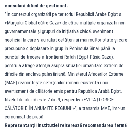
consulară dificil de gestionat.
”În contextul organizării pe teritoriul Republicii Arabe Egipt a
«Marşului Global către Gaza» de către multiple organizaţii non-
guvernamentale şi grupuri de iniţiativă civică, eveniment
neoficial la care s-au raliat cetăţeni ai mai multor state şi care
presupune o deplasare în grup în Peninsula Sinai, până la
punctul de trecere a frontierei Rafah (Egipt-Fâşia Gaza),
pentru a atrage atenţia asupra situaţiei umanitare extrem de
dificile din enclava palestiniană, Ministerul Afacerilor Externe
(MAE) reaminteşte cetăţenilor români existenţa unui
avertisment de călătorie emis pentru Republica Arabă Egipt.
Nivelul de alertă este 7 din 9, respectiv «EVITAŢI ORICE
CĂLĂTORIE ÎN ANUMITE REGIUNI!»”, a transmis MAE, într-un
comunicat de presă.
Reprezentanții instituției reiterează recomandarea fermă