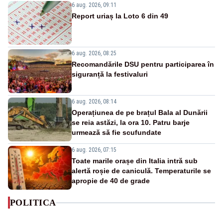
6 aug. 2026, 09:11
Report uriaș la Loto 6 din 49
6 aug. 2026, 08:25
Recomandările DSU pentru participarea în
siguranță la festivaluri
6 aug. 2026, 08:14
Operațiunea de pe brațul Bala al Dunării
se reia astăzi, la ora 10. Patru barje
urmează să fie scufundate
6 aug. 2026, 07:15
Toate marile orașe din Italia intră sub
alertă roșie de caniculă. Temperaturile se
apropie de 40 de grade
POLITICA