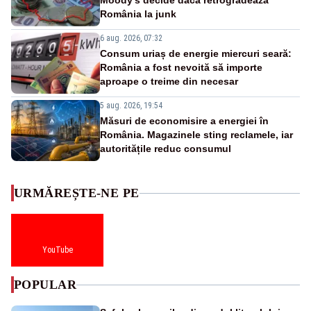
Moody’s decide dacă retrogradează
România la junk
6 aug. 2026, 07:32
Consum uriaș de energie miercuri seară:
România a fost nevoită să importe
aproape o treime din necesar
5 aug. 2026, 19:54
Măsuri de economisire a energiei în
România. Magazinele sting reclamele, iar
autoritățile reduc consumul
URMĂREȘTE-NE PE
YouTube
POPULAR