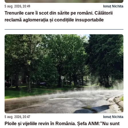
5 aug. 2026, 20:49
Ionuț Nichita
Trenurile care îi scot din sărite pe români. Călătorii
reclamă aglomerația și condițiile insuportabile
5 aug. 2026, 20:47
Ionuț Nichita
Ploile și vijeliile revin în România. Șefa ANM:”Nu sunt