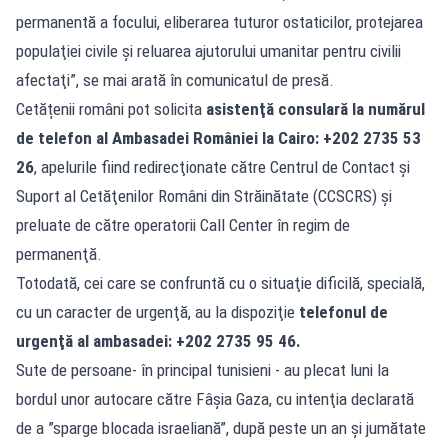
permanentă a focului, eliberarea tuturor ostaticilor, protejarea
populaţiei civile şi reluarea ajutorului umanitar pentru civilii
afectaţi”, se mai arată în comunicatul de presă.
Cetățenii români pot solicita
asistenţă consulară la numărul
de telefon al Ambasadei României la Cairo: +202 2735 53
26
, apelurile fiind redirecţionate către Centrul de Contact şi
Suport al Cetăţenilor Români din Străinătate (CCSCRS) şi
preluate de către operatorii Call Center în regim de
permanenţă.
Totodată, cei care se confruntă cu o situaţie dificilă, specială,
cu un caracter de urgenţă, au la dispoziţie
telefonul de
urgenţă al ambasadei: +202 2735 95 46.
Sute de persoane- în principal tunisieni - au plecat luni la
bordul unor autocare către Fâşia Gaza, cu intenţia declarată
de a ”sparge blocada israeliană”, după peste un an şi jumătate