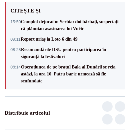
CITEȘTE ȘI
Complot dejucat în Serbia: doi bărbați, suspectați
15:50
că plănuiau asasinarea lui Vučić
Report uriaș la Loto 6 din 49
09:11
Recomandările DSU pentru participarea în
08:25
siguranță la festivaluri
Operațiunea de pe brațul Bala al Dunării se reia
08:14
astăzi, la ora 10. Patru barje urmează să fie
scufundate
Distribuie articolul