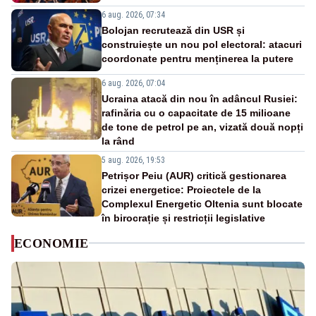
6 aug. 2026, 07:34
Bolojan recrutează din USR și
construiește un nou pol electoral: atacuri
coordonate pentru menținerea la putere
6 aug. 2026, 07:04
Ucraina atacă din nou în adâncul Rusiei:
rafinăria cu o capacitate de 15 milioane
de tone de petrol pe an, vizată două nopți
la rând
5 aug. 2026, 19:53
Petrișor Peiu (AUR) critică gestionarea
crizei energetice: Proiectele de la
Complexul Energetic Oltenia sunt blocate
în birocrație și restricții legislative
ECONOMIE