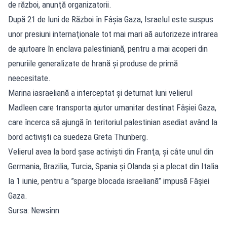
de război, anunţă organizatorii.
După 21 de luni de Război în Fâşia Gaza, Israelul este suspus
unor presiuni internaţionale tot mai mari aă autorizeze intrarea
de ajutoare în enclava palestiniană, pentru a mai acoperi din
penuriile generalizate de hrană şi produse de primă
neecesitate.
Marina iasraeliană a interceptat şi deturnat luni velierul
Madleen care transporta ajutor umanitar destinat Fâşiei Gaza,
care încerca să ajungă în teritoriul palestinian asediat având la
bord activişti ca suedeza Greta Thunberg.
Velierul avea la bord şase activişti din Franţa, şi câte unul din
Germania, Brazilia, Turcia, Spania şi Olanda şi a plecat din Italia
la 1 iunie, pentru a ”sparge blocada israeliană” impusă Fâşiei
Gaza.
Sursa: Newsinn