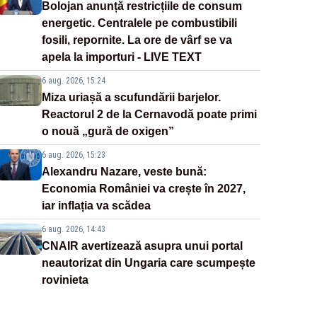
Bolojan anunță restricțiile de consum
energetic. Centralele pe combustibili
fosili, repornite. La ore de vârf se va
apela la importuri - LIVE TEXT
6 aug. 2026, 15:24
Miza uriașă a scufundării barjelor.
Reactorul 2 de la Cernavodă poate primi
o nouă „gură de oxigen”
6 aug. 2026, 15:23
Alexandru Nazare, veste bună:
Economia României va crește în 2027,
iar inflația va scădea
6 aug. 2026, 14:43
CNAIR avertizează asupra unui portal
neautorizat din Ungaria care scumpește
rovinieta