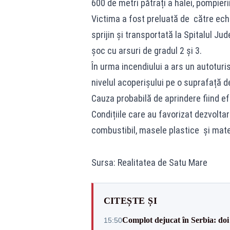
600 de metri pătrați a halei, pompieri
Victima a fost preluată de către echip
sprijin și transportată la Spitalul J
șoc cu arsuri de gradul 2 și 3.
În urma incendiului a ars un autoturi
nivelul acoperișului pe o suprafață d
Cauza probabilă de aprindere fiind e
Condițiile care au favorizat dezvolta
combustibil, masele plastice și mater
Sursa: Realitatea de Satu Mare
CITEȘTE ȘI
Complot dejucat în Serbia: doi 
15:50