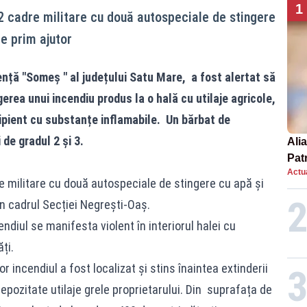
1
12 cadre militare cu două autospeciale de stingere
e prim ajutor
ență "Someș " al județului Satu Mare, a fost alertat să
gerea unui incendiu produs la o hală cu utilaje agricole,
cipient cu substanțe inflamabile. Un bărbat de
 de gradul 2 și 3.
Alia
Patr
Actua
nou
e militare cu două autospeciale de stingere cu apă și
n cadrul Secției Negrești-Oaș.
ndiul se manifesta violent în interiorul halei cu
ți.
r incendiul a fost localizat și stins înaintea extinderii
epozitate utilaje grele proprietarului. Din suprafața de