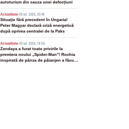
autoturism din cauza unei defecțiuni
4
Actualitate
-
30 iul. 2026, 20:45
Situație fără precedent în Ungaria!
Peter Magyar declară criză energetică
după oprirea centralei de la Paks
5
Actualitate
-
30 iul. 2026, 18:56
Zendaya a furat toate privirile la
premiera noului „Spider-Man”! Rochia
inspirată de pânza de păianjen a făcut
senzație