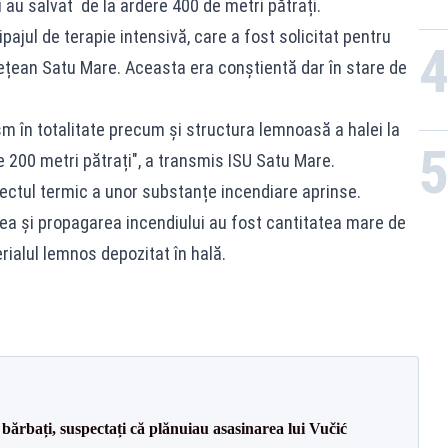
i au salvat de la ardere 400 de metri pătrați.
ajul de terapie intensivă, care a fost solicitat pentru
udețean Satu Mare. Aceasta era conștientă dar în stare de
sm în totalitate precum și structura lemnoasă a halei la
e 200 metri pătrați", a transmis ISU Satu Mare.
fectul termic a unor substanțe incendiare aprinse.
rea și propagarea incendiului au fost cantitatea mare de
ialul lemnos depozitat în hală.
bărbați, suspectați că plănuiau asasinarea lui Vučić