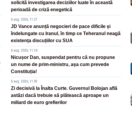
solicită investigarea deciziilor luate în această
perioadă de criză enegetică
6 aug. 2026, 11:27
JD Vance anunță negocieri de pace dificile și
îndelungate cu Iranul, în timp ce Teheranul neagă
existența discuțiilor cu SUA
6 aug. 2026, 11:24
Nicușor Dan, suspendat pentru că nu propune
”
un nume de prim-ministru, așa cum prevede
Constituția!
6 aug. 2026, 11:05
Zi decisivă la Înalta Curte. Guvernul Bolojan află
astăzi dacă trebuie să plătească aproape un
miliard de euro grefierilor