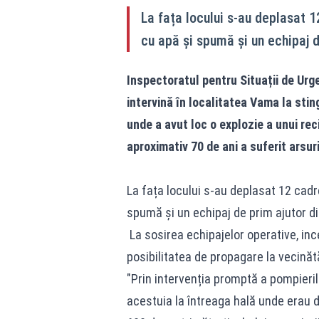
La fața locului s-au deplasat 
cu apă și spumă și un echipaj d
Inspectoratul pentru Situații de Urg
intervină în localitatea Vama la stin
unde a avut loc o explozie a unui re
aproximativ 70 de ani a suferit arsuri
La fața locului s-au deplasat 12 cadr
spumă și un echipaj de prim ajutor di
La sosirea echipajelor operative, ince
posibilitatea de propagare la vecinătă
"Prin intervenția promptă a pompierilo
acestuia la întreaga hală unde erau d