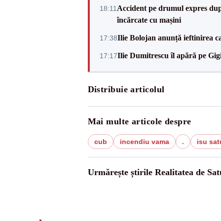
Accident pe drumul expres după
18:11
încărcate cu mașini
Ilie Bolojan anunță ieftinirea 
17:38
Ilie Dumitrescu îl apără pe Gi
17:17
Distribuie articolul
Mai multe articole despre
cub
incendiu vama
.
isu sa
Urmărește știrile Realitatea de Sa