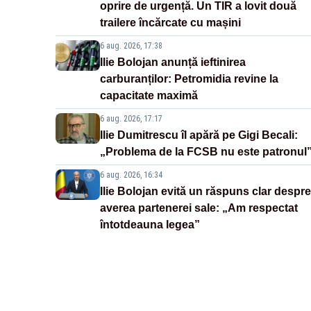
oprire de urgență. Un TIR a lovit două
trailere încărcate cu mașini
6 aug. 2026, 17:38
Ilie Bolojan anunță ieftinirea
carburanților: Petromidia revine la
capacitate maximă
6 aug. 2026, 17:17
Ilie Dumitrescu îl apără pe Gigi Becali:
„Problema de la FCSB nu este patronul
6 aug. 2026, 16:34
Ilie Bolojan evită un răspuns clar despre
averea partenerei sale: „Am respectat
întotdeauna legea”