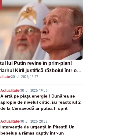
tul lui Putin revine în prim-plan!
iarhul Kiril justifică războiul într-o
litate
·
30 iul. 2026, 19:27
ă carte
2
Actualitate
-
30 iul. 2026, 19:56
Alertă pe piața energiei! Dunărea se
apropie de nivelul critic, iar reactorul 2
de la Cernavodă ar putea fi oprit
3
Actualitate
-
30 iul. 2026, 20:33
Intervenție de urgență în Pitești! Un
bebeluș a rămas captiv într-un