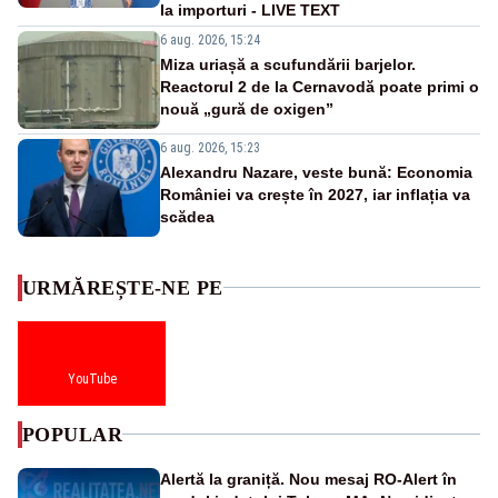
la importuri - LIVE TEXT
6 aug. 2026, 15:24
Miza uriașă a scufundării barjelor.
Reactorul 2 de la Cernavodă poate primi o
nouă „gură de oxigen”
6 aug. 2026, 15:23
Alexandru Nazare, veste bună: Economia
României va crește în 2027, iar inflația va
scădea
URMĂREȘTE-NE PE
YouTube
POPULAR
Alertă la graniță. Nou mesaj RO-Alert în