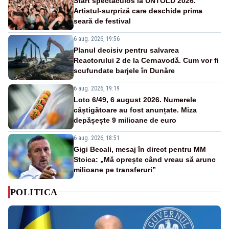
Start spectaculos la UNTOLD 2026.
Artistul-surpriză care deschide prima
seară de festival
6 aug. 2026, 19:56
Planul decisiv pentru salvarea
Reactorului 2 de la Cernavodă. Cum vor fi
scufundate barjele în Dunăre
6 aug. 2026, 19:19
Loto 6/49, 6 august 2026. Numerele
câștigătoare au fost anunțate. Miza
depășește 9 milioane de euro
6 aug. 2026, 18:51
Gigi Becali, mesaj în direct pentru MM
Stoica: „Mă oprește când vreau să arunc
milioane pe transferuri”
POLITICA