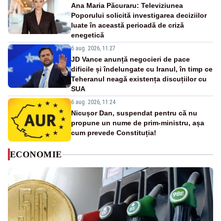
Ana Maria Păcuraru: Televiziunea
Poporului solicită investigarea deciziilor
luate în această perioadă de criză
enegetică
6 aug. 2026, 11:27
JD Vance anunță negocieri de pace
dificile și îndelungate cu Iranul, în timp ce
Teheranul neagă existența discuțiilor cu
SUA
6 aug. 2026, 11:24
Nicușor Dan, suspendat pentru că nu
propune un nume de prim-ministru, așa
cum prevede Constituția!
ECONOMIE