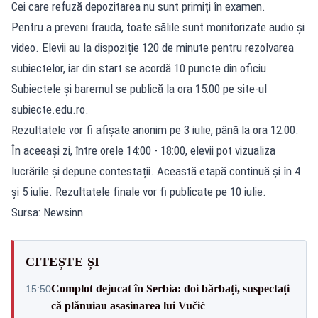
Cei care refuză depozitarea nu sunt primiți în examen.
Pentru a preveni frauda, toate sălile sunt monitorizate audio și
video. Elevii au la dispoziție 120 de minute pentru rezolvarea
subiectelor, iar din start se acordă 10 puncte din oficiu.
Subiectele și baremul se publică la ora 15:00 pe site-ul
subiecte.edu.ro.
Rezultatele vor fi afișate anonim pe 3 iulie, până la ora 12:00.
În aceeași zi, între orele 14:00 - 18:00, elevii pot vizualiza
lucrările și depune contestații. Această etapă continuă și în 4
și 5 iulie. Rezultatele finale vor fi publicate pe 10 iulie.
Sursa: Newsinn
CITEȘTE ȘI
Complot dejucat în Serbia: doi bărbați, suspectați
15:50
că plănuiau asasinarea lui Vučić