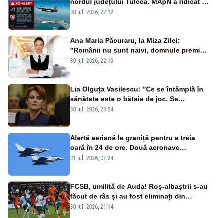
nordul județului Tulcea. MApN a ridicat de
la sol două avioane F-16
30 iul. 2026, 22:12
Ana Maria Păcuraru, la Miza Zilei:
”Românii nu sunt naivi, domnule premier
Bolojan”
30 iul. 2026, 22:15
Lia Olguța Vasilescu: ”Ce se întâmplă în
sănătate este o bătaie de joc. Se
guvernează extraordinar de prost”
30 iul. 2026, 23:24
Alertă aeriană la graniță pentru a treia
oară în 24 de ore. Două aeronave
Eurofighter britanice au fost ridicate de la
31 iul. 2026, 07:24
sol
FCSB, umilită de Auda! Roș-albaștrii s-au
făcut de râs și au fost eliminați din
Conference League
30 iul. 2026, 21:14