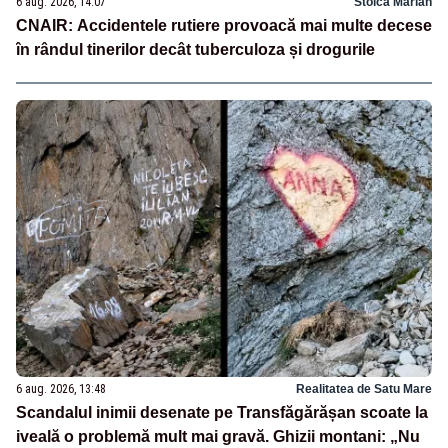
6 aug. 2026, 14:07
Stoica Marian
CNAIR: Accidentele rutiere provoacă mai multe decese
în rândul tinerilor decât tuberculoza și drogurile
6 aug. 2026, 13:48
Realitatea de Satu Mare
Scandalul inimii desenate pe Transfăgărășan scoate la
iveală o problemă mult mai gravă. Ghizii montani: „Nu