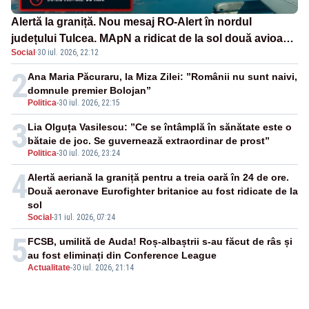
Alertă la graniță. Nou mesaj RO-Alert în nordul
județului Tulcea. MApN a ridicat de la sol două avioane
Social
·
30 iul. 2026, 22:12
F-16
2
Ana Maria Păcuraru, la Miza Zilei: ”Românii nu sunt naivi,
domnule premier Bolojan”
Politica
-
30 iul. 2026, 22:15
3
Lia Olguța Vasilescu: ”Ce se întâmplă în sănătate este o
bătaie de joc. Se guvernează extraordinar de prost”
Politica
-
30 iul. 2026, 23:24
4
Alertă aeriană la graniță pentru a treia oară în 24 de ore.
Două aeronave Eurofighter britanice au fost ridicate de la
sol
Social
-
31 iul. 2026, 07:24
5
FCSB, umilită de Auda! Roș-albaștrii s-au făcut de râs și
au fost eliminați din Conference League
Actualitate
-
30 iul. 2026, 21:14