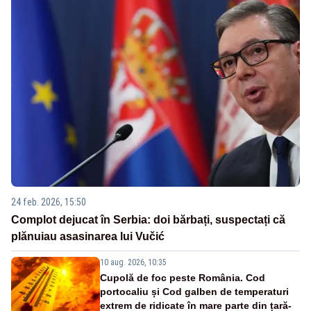
24 feb. 2026, 15:50
Complot dejucat în Serbia: doi bărbați, suspectați că
plănuiau asasinarea lui Vučić
10 aug. 2026, 10:35
Cupolă de foc peste România. Cod
portocaliu și Cod galben de temperaturi
extrem de ridicate în mare parte din țară-