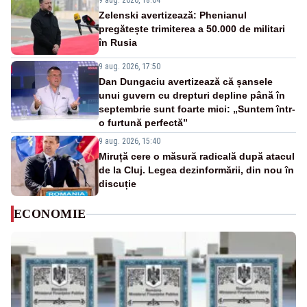
9 aug. 2026, 18:04
Zelenski avertizează: Phenianul
pregătește trimiterea a 50.000 de militari
în Rusia
9 aug. 2026, 17:50
Dan Dungaciu avertizează că șansele
unui guvern cu drepturi depline până în
septembrie sunt foarte mici: „Suntem într-
o furtună perfectă”
9 aug. 2026, 15:40
Miruță cere o măsură radicală după atacul
de la Cluj. Legea dezinformării, din nou în
discuție
ECONOMIE