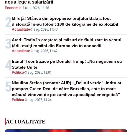
noua lege a salarizării
Economie
·
3 aug. 2026, 11:36
2
Miruţă: Stânca din apropierea braţului Bala a fost
dislocată; s-au folosit 180 de kilograme de explozibil
Actualitate
-
3 aug. 2026, 11:40
3
Arad: Trafic în creştere şi măsuri de fluidizare în vestul
ţării; mulţi români din Europa vin în concedii
Actualitate
-
3 aug. 2026, 11:42
4
Iranul îl contrazice pe Donald Trump: „Nu negociem cu
Statele Unite”
Politica
-
3 aug. 2026, 12:01
5
Niculina Stelea (senator AUR): „Delirul verde”, intitulat
pompos Green Deal de către Bruxelles, este în mare
măsură vinovat de prezumtiva apocalipsă energetică”
Politica
-
3 aug. 2026, 11:34
ACTUALITATE