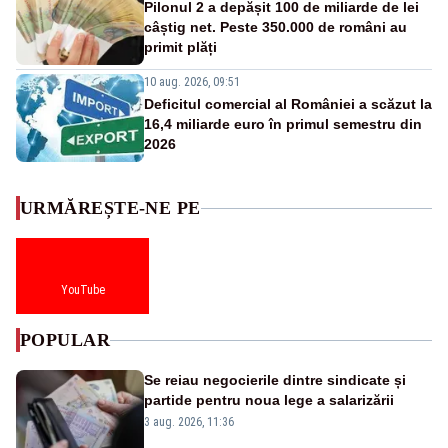
Pilonul 2 a depășit 100 de miliarde de lei
câștig net. Peste 350.000 de români au
primit plăți
10 aug. 2026, 09:51
Deficitul comercial al României a scăzut la
16,4 miliarde euro în primul semestru din
2026
URMĂREȘTE-NE PE
YouTube
POPULAR
Se reiau negocierile dintre sindicate și
partide pentru noua lege a salarizării
3 aug. 2026, 11:36