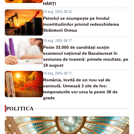
HĂRȚI
10 aug. 2026, 08:22
Petrolul se scumpește pe fondul
incertitudinilor privind redeschiderea
Strâmtorii Ormuz
10 aug. 2026, 08:17
Peste 33.000 de candidați susțin
examenul național de Bacalaureat în
sesiunea de toamnă: primele rezultate, pe
18 august
10 aug. 2026, 08:11
România, lovită de un nou val de
caniculă. Urmează 3 zile de foc:
temperaturile vor urca la peste 38 de
grade
POLITICA