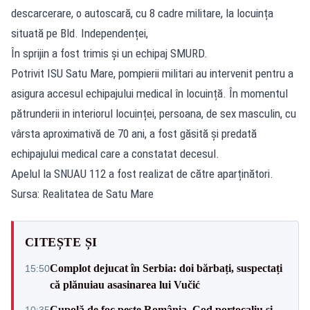
descarcerare, o autoscară, cu 8 cadre militare, la locuința
situată pe Bld. Independenței,
În sprijin a fost trimis și un echipaj SMURD.
Potrivit ISU Satu Mare, pompierii militari au intervenit pentru a
asigura accesul echipajului medical în locuință. În momentul
pătrunderii in interiorul locuinței, persoana, de sex masculin, cu
vârsta aproximativă de 70 ani, a fost găsită și predată
echipajului medical care a constatat decesul.
Apelul la SNUAU 112 a fost realizat de către aparținători.
Sursa: Realitatea de Satu Mare
CITEȘTE ȘI
Complot dejucat în Serbia: doi bărbați, suspectați
15:50
că plănuiau asasinarea lui Vučić
Cupolă de foc peste România. Cod portocaliu și
10:35