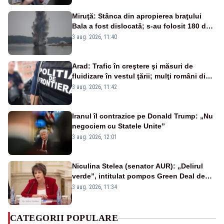
Miruţă: Stânca din apropierea braţului
Bala a fost dislocată; s-au folosit 180 de
kilograme de explozibil
3 aug. 2026, 11:40
Arad: Trafic în creştere şi măsuri de
fluidizare în vestul ţării; mulţi români din
Europa vin în concedii
3 aug. 2026, 11:42
Iranul îl contrazice pe Donald Trump: „Nu
negociem cu Statele Unite”
3 aug. 2026, 12:01
Niculina Stelea (senator AUR): „Delirul
verde”, intitulat pompos Green Deal de
către Bruxelles, este în mare măsură
3 aug. 2026, 11:34
vinovat de prezumtiva apocalipsă
energetică”
CATEGORII POPULARE