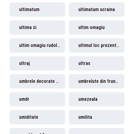
ultimatum
ultimatum ucraina
ultima zi
ultim omagiu
ultim omagiu rudolf fatyol
ultimul loc prezenta la vot
ultraj
ultras
umbrele decorate cu frunze
umbrelute din frunze
umdr
umezeala
umiditate
umilita