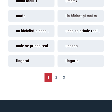
umnd locul 1
umpmv
unatc
Un bărbat și mai multe femei
un biciclist a decedat
unde se prinde realitatea
unde se prinde realitatea plus
unesco
Ungarai
Ungaria
1
2
3