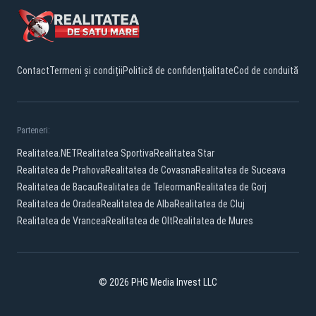
Contact
Termeni și condiții
Politică de confidențialitate
Cod de conduită
Parteneri:
Realitatea.NET
Realitatea Sportiva
Realitatea Star
Realitatea de Prahova
Realitatea de Covasna
Realitatea de Suceava
Realitatea de Bacau
Realitatea de Teleorman
Realitatea de Gorj
Realitatea de Oradea
Realitatea de Alba
Realitatea de Cluj
Realitatea de Vrancea
Realitatea de Olt
Realitatea de Mures
© 2026 PHG Media Invest LLC
YouTube