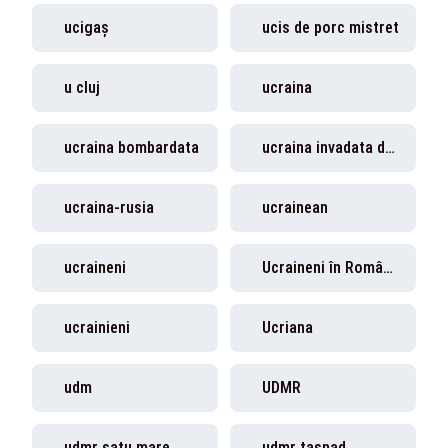
ucigaș
ucis de porc mistret
u cluj
ucraina
ucraina bombardata
ucraina invadata de rusia
ucraina-rusia
ucrainean
ucraineni
Ucraineni în România
ucrainieni
Ucriana
udm
UDMR
udmr satu mare
udmr tasnad