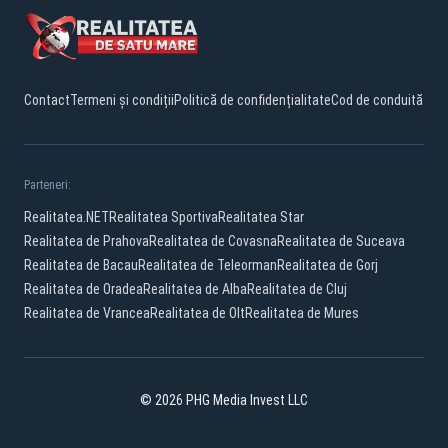
Contact
Termeni și condiții
Politică de confidențialitate
Cod de conduită
Parteneri:
Realitatea.NET
Realitatea Sportiva
Realitatea Star
Realitatea de Prahova
Realitatea de Covasna
Realitatea de Suceava
Realitatea de Bacau
Realitatea de Teleorman
Realitatea de Gorj
Realitatea de Oradea
Realitatea de Alba
Realitatea de Cluj
Realitatea de Vrancea
Realitatea de Olt
Realitatea de Mures
© 2026 PHG Media Invest LLC
YouTube