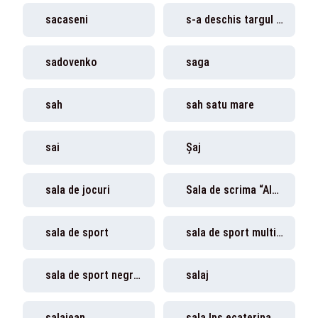
sacaseni
s-a deschis targul de craciun
sadovenko
saga
sah
sah satu mare
sai
Șaj
sala de jocuri
Sala de scrima “Alexandru Csipler”
sala de sport
sala de sport multifunctionala
sala de sport negresti
salaj
salajean
sala lps ecaterina both satu mare