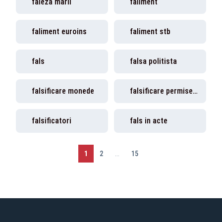
faleza marii
faliment
faliment euroins
faliment stb
fals
falsa politista
falsificare monede
falsificare permise conducere
falsificatori
fals in acte
1
2
...
15