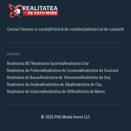
Contact
Termeni și condiții
Politică de confidențialitate
Cod de conduită
Parteneri:
Realitatea.NET
Realitatea Sportiva
Realitatea Star
Realitatea de Prahova
Realitatea de Covasna
Realitatea de Suceava
Realitatea de Bacau
Realitatea de Teleorman
Realitatea de Gorj
Realitatea de Oradea
Realitatea de Alba
Realitatea de Cluj
Realitatea de Vrancea
Realitatea de Olt
Realitatea de Mures
© 2026 PHG Media Invest LLC
YouTube