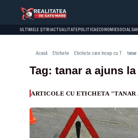
ULTIMELE ȘTIRI
ACTUALITATE
POLITICA
ECONOMIE
SOCIAL
SA
Acasă
Etichete
Etichete care încep cu T
tanar 
Tag: tanar a ajuns la
ARTICOLE CU ETICHETA "TANAR A