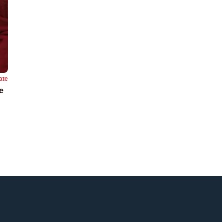
ate
e