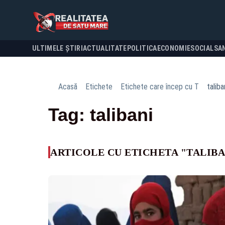
ULTIMELE ȘTIRI
ACTUALITATE
POLITICA
ECONOMIE
SOCIAL
SA
Acasă
Etichete
Etichete care încep cu T
taliba
Tag: talibani
ARTICOLE CU ETICHETA "TALIBA