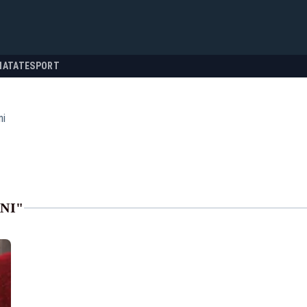
NATATE
SPORT
ni
NI"