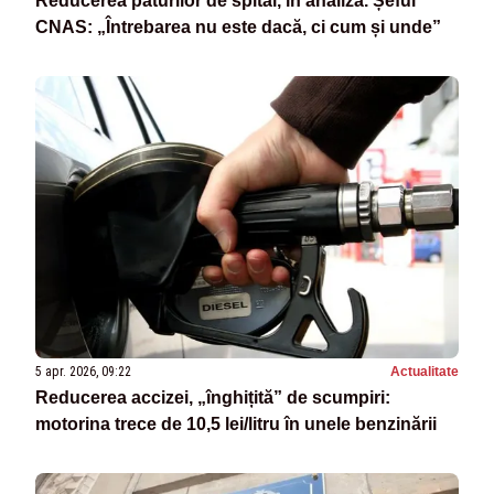
Reducerea paturilor de spital, în analiză. Șeful
CNAS: „Întrebarea nu este dacă, ci cum și unde”
5 apr. 2026, 09:22
Actualitate
Reducerea accizei, „înghițită” de scumpiri:
motorina trece de 10,5 lei/litru în unele benzinării