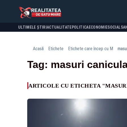
ULTIMELE ȘTIRI
ACTUALITATE
POLITICA
ECONOMIE
SOCIAL
SA
Acasă
Etichete
Etichete care încep cu M
masur
Tag: masuri canicul
ARTICOLE CU ETICHETA "MASUR