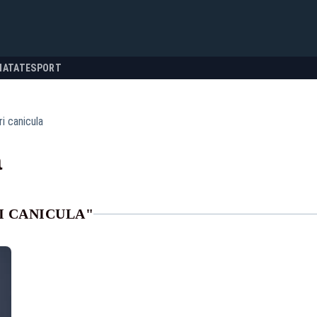
NATATE
SPORT
i canicula
a
I CANICULA"