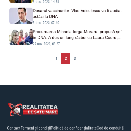
consecințe deosebit de grave
8 dec. 2023, 14:38
Dosarul vaccinurilor. Vlad Voiculescu va fi audiat
astăzi la DNA
8 dec. 2023, 07:40
Procuroarea Mihaela Iorga-Moraru, propusă șef
în DNA. A dus un lung război cu Laura Codruța
Kovesi
29 nov. 2023, 09:27
1
2
3
Contact
Termeni și condiții
Politică de confidențialitate
Cod de conduită