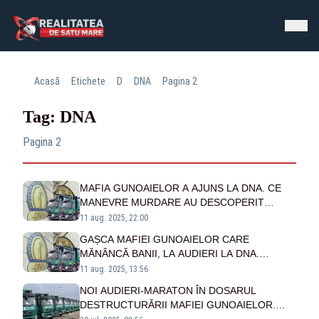
Acasă
Etichete
D
DNA
Pagina 2
Tag: DNA
Pagina 2
MAFIA GUNOAIELOR A AJUNS LA DNA. CE
MANEVRE MURDARE AU DESCOPERIT
PROCURORII ANTICORUPȚIE
11 aug. 2025, 22:00
GAȘCA MAFIEI GUNOAIELOR CARE
MĂNÂNCĂ BANII, LA AUDIERI LA DNA.
”CARACATIȚA” ROMPREST NU ÎȘI IA MÂINILE
11 aug. 2025, 13:56
DE PE REALITATEA PLUS
NOI AUDIERI-MARATON ÎN DOSARUL
DESTRUCTURĂRII MAFIEI GUNOAIELOR.