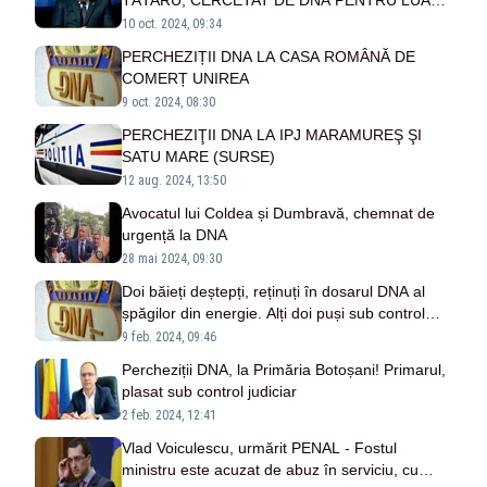
TĂTARU, CERCETAT DE DNA PENTRU LUARE
DE MITĂ
10 oct. 2024, 09:34
PERCHEZIȚII DNA LA CASA ROMÂNĂ DE
COMERȚ UNIREA
9 oct. 2024, 08:30
PERCHEZIŢII DNA LA IPJ MARAMUREŞ ŞI
SATU MARE (SURSE)
12 aug. 2024, 13:50
Avocatul lui Coldea și Dumbravă, chemnat de
urgență la DNA
28 mai 2024, 09:30
Doi băieți deștepți, reținuți în dosarul DNA al
șpăgilor din energie. Alți doi puși sub control
judiciar
9 feb. 2024, 09:46
Percheziții DNA, la Primăria Botoșani! Primarul,
plasat sub control judiciar
2 feb. 2024, 12:41
Vlad Voiculescu, urmărit PENAL - Fostul
ministru este acuzat de abuz în serviciu, cu