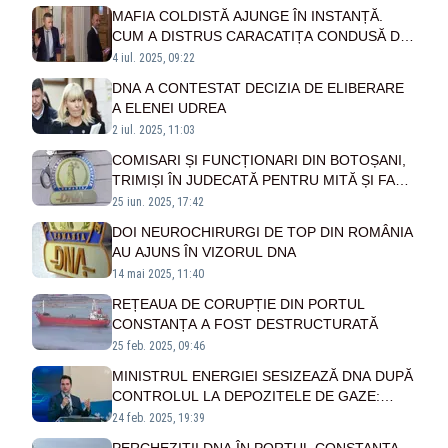
MAFIA COLDISTĂ AJUNGE ÎN INSTANȚĂ.
CUM A DISTRUS CARACATIȚA CONDUSĂ DE
COLDEA ȘI DUMBRAVĂ AFACERILE
4 iul. 2025, 09:22
ROMÂNEȘTI?
DNA A CONTESTAT DECIZIA DE ELIBERARE
A ELENEI UDREA
2 iul. 2025, 11:03
COMISARI ȘI FUNCȚIONARI DIN BOTOȘANI,
TRIMIȘI ÎN JUDECATĂ PENTRU MITĂ ȘI FALS
ÎN INTERESUL UNOR FIRME
25 iun. 2025, 17:42
DOI NEUROCHIRURGI DE TOP DIN ROMÂNIA
AU AJUNS ÎN VIZORUL DNA
14 mai 2025, 11:40
REȚEAUA DE CORUPȚIE DIN PORTUL
CONSTANȚA A FOST DESTRUCTURATĂ
25 feb. 2025, 09:46
MINISTRUL ENERGIEI SESIZEAZĂ DNA DUPĂ
CONTROLUL LA DEPOZITELE DE GAZE:
NEREGULI GRAVE DESCOPERITE
24 feb. 2025, 19:39