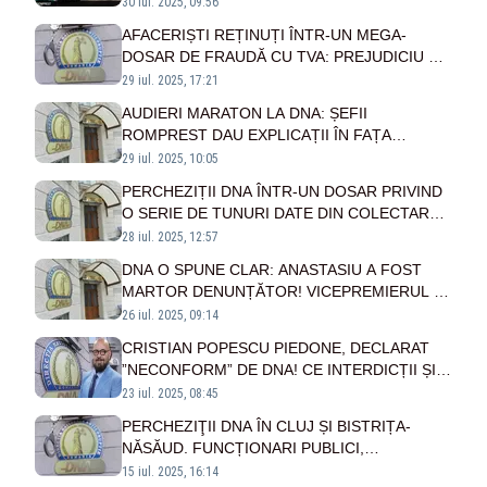
SURSE: ANGAJAȚII COMPANIEI DE STAT
30 iul. 2025, 09:56
FALSIFICAU ACTE
AFACERIȘTI REȚINUȚI ÎNTR-UN MEGA-
DOSAR DE FRAUDĂ CU TVA: PREJUDICIU DE
46 DE MILIOANE DE LEI, SCHEME CU FIRME
29 iul. 2025, 17:21
FANTOMĂ ȘI RETRAGERI CASH DE
AUDIERI MARATON LA DNA: ȘEFII
MILIOANE
ROMPREST DAU EXPLICAȚII ÎN FAȚA
PROCURORILOR ANTICORUPȚIE!
29 iul. 2025, 10:05
MANEVRELE FĂCUTE DE MAFIA
PERCHEZIȚII DNA ÎNTR-UN DOSAR PRIVIND
GUNOAIELOR
O SERIE DE TUNURI DATE DIN COLECTAREA
TVA! PREJUDICIUL SE RIDICĂ LA 9 MILIOANE
28 iul. 2025, 12:57
DE EURO
DNA O SPUNE CLAR: ANASTASIU A FOST
MARTOR DENUNȚĂTOR! VICEPREMIERUL ȘI
GUVERNUL ROMÂNIEI, CONTRAZIȘI DE
26 iul. 2025, 09:14
INSTITUȚIA ANTICORUPȚIE
CRISTIAN POPESCU PIEDONE, DECLARAT
”NECONFORM” DE DNA! CE INTERDICȚII ȘI
OBLIGAȚII ARE FOSTUL ȘEL AL ANPC ÎN
23 iul. 2025, 08:45
URMĂTOARELE 60 DE ZILE
PERCHEZIŢII DNA ÎN CLUJ ȘI BISTRIȚA-
NĂSĂUD. FUNCȚIONARI PUBLICI,
SUSPECTAȚI DE CORUPȚIE
15 iul. 2025, 16:14