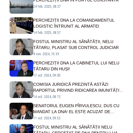
PERCHEZIȚII DNA ÎN PORTUL CONSTANTA
24 feb. 2025, 08:27
PERCHEZIȚII DNA LA COMANDAMENTUL
LOGISTIC ÎNTRUNIT AL ARMATEI
14 feb. 2025, 08:57
FOSTUL MINISTRU AL SĂNĂTĂȚII, NELU
TĂTARU, PLASAT SUB CONTROL JUDICIAR
4 nov. 2024, 15:39
PERCHEZIȚII DNA LA CABINETUL LUI NELU
TĂTARU DIN HUȘI!
17 oct. 2024, 09:05
COMISIA JURIDICĂ PREZINTĂ ASTĂZI
RAPORTUL PRIVIND RIDICAREA IMUNITĂȚII
DEPUTATULUI NELU TĂTARU
14 oct. 2024, 08:12
SENATORUL EUGEN PÎRVULESCU, DUS CU
MANDAT LA DNA! EL ESTE ACUZAT DE
INSTIGARE LA CUMPĂRARE DE INFLUENȚĂ
11 oct. 2024, 09:52
FOSTUL MINISTRU AL SĂNĂTĂȚII NELU