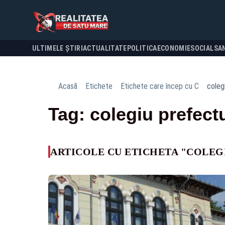
ULTIMELE ȘTIRI
ACTUALITATE
POLITICA
ECONOMIE
SOCIAL
SA
Acasă
Etichete
Etichete care încep cu C
coleg
Tag: colegiu prefect
ARTICOLE CU ETICHETA "COLEG