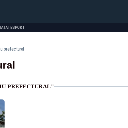
NATATE
SPORT
iu prefectural
ural
IU PREFECTURAL"