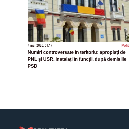
4 mai 2026, 08:17
Poli
Numiri controversate în teritoriu: apropiați de
PNL și USR, instalați în funcții, după demisiile
PSD