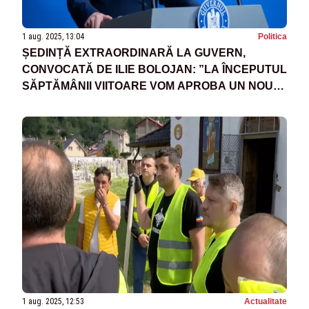
1 aug. 2025, 13:04
Politica
ȘEDINȚĂ EXTRAORDINARĂ LA GUVERN,
CONVOCATĂ DE ILIE BOLOJAN: ”LA ÎNCEPUTUL
SĂPTĂMÂNII VIITOARE VOM APROBA UN NOU
PACHET DE SPRIJIN PENTRU A-I SUSȚINE PE
CETĂȚENI SĂ ÎȘI REFACĂ CASELE”
1 aug. 2025, 12:53
Actualitate