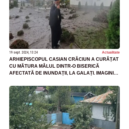
19 sept. 2024, 13:24
Actualitate
ARHIEPISCOPUL CASIAN CRĂCIUN A CURĂȚAT
CU MĂTURA MÂLUL DINTR-O BISERICĂ
AFECTATĂ DE INUNDAȚII, LA GALAȚI. IMAGINI
EMOȚIONANTE CU PRĂPĂDUL LĂSAT ÎN URMĂ
DE APE