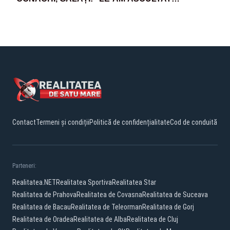
DUREREA ȘI LE-AM PROMIS CĂ NU VOR FI
LĂSAȚI SINGURI ÎN FAȚA NENOROCIRII”
Contact
Termeni și condiții
Politică de confidențialitate
Cod de conduită
Parteneri:
Realitatea.NET
Realitatea Sportiva
Realitatea Star
Realitatea de Prahova
Realitatea de Covasna
Realitatea de Suceava
Realitatea de Bacau
Realitatea de Teleorman
Realitatea de Gorj
Realitatea de Oradea
Realitatea de Alba
Realitatea de Cluj