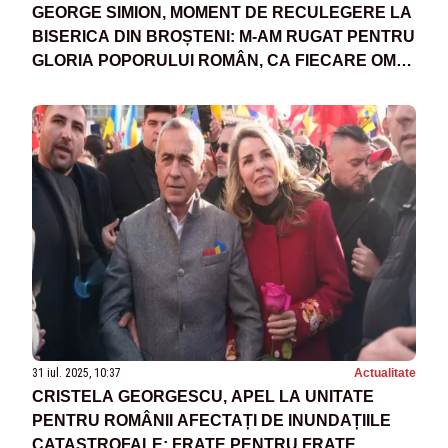
GEORGE SIMION, MOMENT DE RECULEGERE LA
BISERICA DIN BROȘTENI: M-AM RUGAT PENTRU
GLORIA POPORULUI ROMÂN, CA FIECARE OM
SĂ TRĂIASCĂ ÎN PACE - VIDEO
31 iul. 2025, 10:37
Actualitate
CRISTELA GEORGESCU, APEL LA UNITATE
PENTRU ROMÂNII AFECTAȚI DE INUNDAȚIILE
CATASTROFALE: FRATE PENTRU FRATE